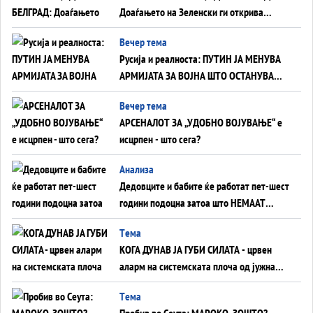
Доаѓањето на Зеленски ги открива
тајните на политиката на балансирање
Вечер тема
на Вучиќ
Русија и реалноста: ПУТИН ЈА МЕНУВА
АРМИЈАТА ЗА ВОЈНА ШТО ОСТАНУВА
БЕЗ ФРОНТ
Вечер тема
АРСЕНАЛОТ ЗА „УДОБНО ВОЈУВАЊЕ“ е
исцрпен - што сега?
Анализа
Дедовците и бабите ќе работат пет-шест
години подоцна затоа што НЕМААТ
ВНУЦИ ДА ГИ ЗАМЕНАТ
Tема
КОГА ДУНАВ ЈА ГУБИ СИЛАТА - црвен
аларм на системската плоча од јужна
Германија до Црното Море...
Tема