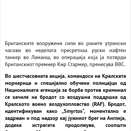
Британските вооружени сили во раните утрински
часови во неделата пресретнаа руски нафтен
танкер во Ламанш, во операција која ја потврди
британскиот премиер Кир Стармер, пренесува
BBC
.
Во шестчасовната акција, командоси на Кралската
морнарица и специјално обучени полицајци од
Националната агенција за борба против криминал
се качиле на бродот со воздушна поддршка од
Кралското воено воздухопловство (RAF). Бродот,
идентификуван како „Smyrtos“, моментално е
задржан и под надзор кај јужниот брег на Англија,
додека истрагата продолжува, соопшти