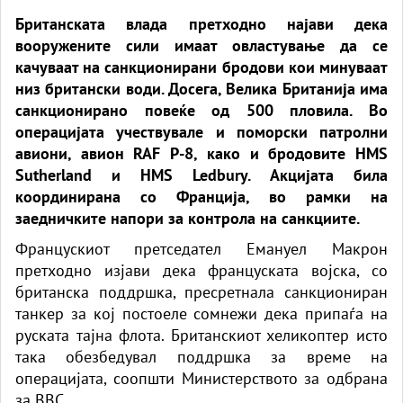
Британската влада претходно најави дека
вооружените сили имаат овластување да се
качуваат на санкционирани бродови кои минуваат
низ британски води. Досега, Велика Британија има
санкционирано повеќе од 500 пловила. Во
операцијата учествувале и поморски патролни
авиони, авион RAF P-8, како и бродовите HMS
Sutherland и HMS Ledbury. Акцијата била
координирана со Франција, во рамки на
заедничките напори за контрола на санкциите.
Францускиот претседател Емануел Макрон
претходно изјави дека француската војска, со
британска поддршка, пресретнала санкциониран
танкер за кој постоеле сомнежи дека припаѓа на
руската тајна флота. Британскиот хеликоптер исто
така обезбедувал поддршка за време на
операцијата, соопшти Министерството за одбрана
за BBC.