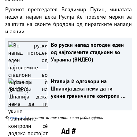
Рускиот претседател Владимир Путин, минатата
недела, најави дека Русија ќе преземе мерки за
заштита на своите бродови од пиратските напади
и акции.
Во руски напад погоден еден
од најголемите стадиони во
Украина (ВИДЕО)
Италија ѝ одговори на
Шпанија дека нема да ги
укине граничните контроли сè
додека постојат ризици
©
vreme.mk
, правата за текстот се на редакцијата
Ad #