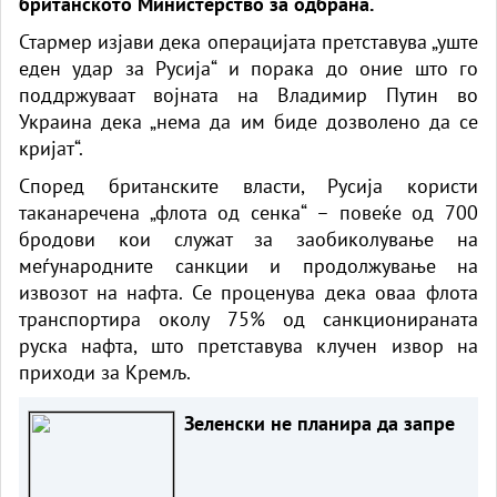
британското Министерство за одбрана.
Стармер изјави дека операцијата претставува „уште
еден удар за Русија“ и порака до оние што го
поддржуваат војната на Владимир Путин во
Украина дека „нема да им биде дозволено да се
кријат“.
Според британските власти, Русија користи
таканаречена „флота од сенка“ – повеќе од 700
бродови кои служат за заобиколување на
меѓународните санкции и продолжување на
извозот на нафта. Се проценува дека оваа флота
транспортира околу 75% од санкционираната
руска нафта, што претставува клучен извор на
приходи за Кремљ.
Зеленски не планира да запре