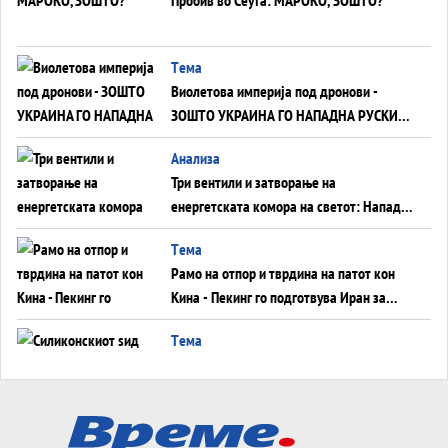
Пробив во Сеута: МАРОКО, ЗОШТО?
Tема
Виолетова империја под дронови -
ЗОШТО УКРАИНА ГО НАПАДНА РУСКИОТ
WILDBERRIES
Aнализа
Три вентили и затворање на
енергетската комора на светот: Нападот
во Суец најавува глобален енергетски
Tема
инфаркт?
Рамо на отпор и тврдина на патот кон
Кина - Пекинг го подготвува Иран за
американска копнена инвазија
Tема
Силиконскиот ѕид веќе не е непробоен,
Кина го напаѓа последниот голем
монопол на Западот?
Tема