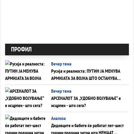
ПРОФИЛ
Вечер тема
Русија и реалноста: ПУТИН ЈА МЕНУВА
АРМИЈАТА ЗА ВОЈНА ШТО ОСТАНУВА
БЕЗ ФРОНТ
Вечер тема
АРСЕНАЛОТ ЗА „УДОБНО ВОЈУВАЊЕ“ е
исцрпен - што сега?
Анализа
Дедовците и бабите ќе работат пет-шест
години подоцна затоа што НЕМААТ