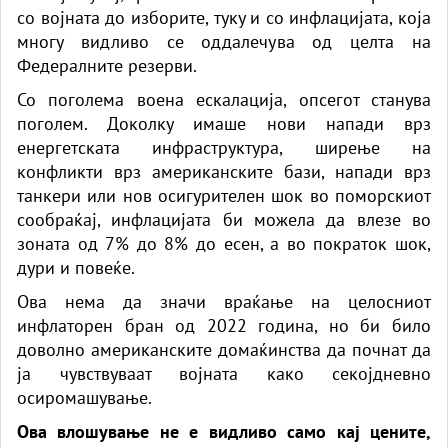
со војната до изборите, туку и со инфлацијата, која
многу видливо се оддалечува од целта на
Федералните резерви.
Со поголема воена ескалација, опсегот станува
поголем. Доколку имаше нови напади врз
енергетската инфраструктура, ширење на
конфликти врз американските бази, напади врз
танкери или нов осигурителен шок во поморскиот
сообраќај, инфлацијата би можела да влезе во
зоната од 7% до 8% до есен, а во пократок шок,
дури и повеќе.
Ова нема да значи враќање на целосниот
инфлаторен бран од 2022 година, но би било
доволно американските домаќинства да почнат да
ја чувствуваат војната како секојдневно
осиромашување.
Ова влошување не е видливо само кај цените,