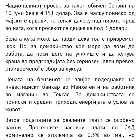
Националниот просек за галон обичен бензин на
10 јуни беше 4.151 долар. Ова е малку пониско од
мајските врвови, но сепак далеку над нивото пред
војната, кога просекот се движеше под 3 долари.
Белата куќа може да тврди дека тоа е привремен
шок. Но, за домаќинство кое мора да вози до
работа, да носи дете на училиште и да купува
храна во предградијата без сериозен јавен превоз,
„привремено“ е збор за луксуз.
Цената на бензинот не влијае подеднакво на
инвестициски банкар во Менхетен и на работник
во магацин во Тексас. За домаќинствата со
пониски и средни приходи, енергијата е услов за
живот.
Затоа податоците за реалните плати се особено
важни. Просечните часовни плати во САД
номинално се зголемија за 0,3% во мај, но