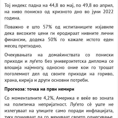
Тој индекс падна на 44,8 во мај, по 49,8 во април,
на ниво пониско од кризното дно во јуни 2022
година.
Поважно е што 57% од испитаниците изјавиле
дека високите цени ги еродираат нивните лични
финансии, додека 50% го кажале истото еден
месец претходно.
Очекувањата на домаќинствата со пониски
приходи и луѓето без универзитетска диплома се
влошија најмногу, односно оние кои го трошат
поголемиот дел од своите приходи на гориво,
храна, кирија и други основни потреби.
Прогноза: точка на први немири
Со моменталните 4,2%, Америка е веќе во зоната
на политичка непријатност. Луѓето сè уште не
излегуваат на улиците само поради инфлацијата,
туку почнуваат да го менуваат своето однесување,