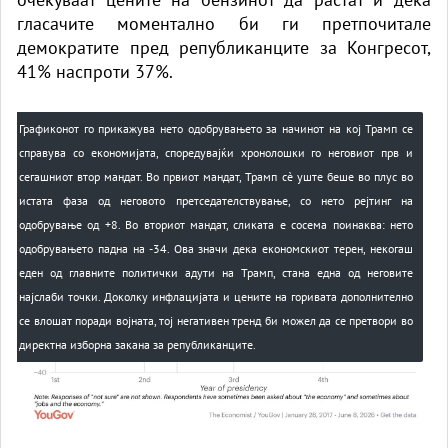
гласачите моментално би ги претпочитале
демократите пред републиканците за Конгресот,
41% наспроти 37%.
Графиконот го прикажува нето одобрувањето за начинот на кој Трамп се
справува со економијата, споредувајќи хронолошки го неговиот прв и
сегашниот втор мандат. Во првиот мандат, Трамп сè уште беше во плус во
истата фаза од неговото претседателствување, со нето рејтинг на
одобрување од +8. Во вториот мандат, сликата е сосема поинаква: нето
одобрувањето падна на -34. Ова значи дека економскиот терен, некогаш
еден од главните политички адути на Трамп, стана една од неговите
најслаби точки. Доколку инфлацијата и цените на горивата дополнително
се влошат поради војната, тој негативен тренд би можел да се претвори во
директна изборна закана за републиканците.