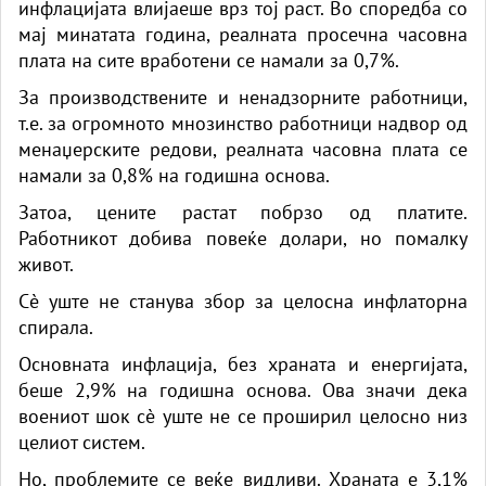
инфлацијата влијаеше врз тој раст. Во споредба со
мај минатата година, реалната просечна часовна
плата на сите вработени се намали за 0,7%.
За производствените и ненадзорните работници,
т.е. за огромното мнозинство работници надвор од
менаџерските редови, реалната часовна плата се
намали за 0,8% на годишна основа.
Затоа, цените растат побрзо од платите.
Работникот добива повеќе долари, но помалку
живот.
Сè уште не станува збор за целосна инфлаторна
спирала.
Основната инфлација, без храната и енергијата,
беше 2,9% на годишна основа. Ова значи дека
воениот шок сè уште не се проширил целосно низ
целиот систем.
Но, проблемите се веќе видливи. Храната е 3,1%