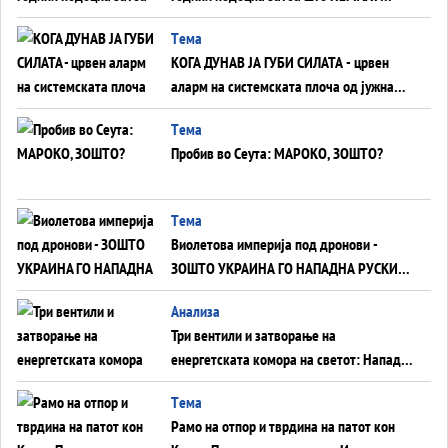
ВНУЦИ ДА ГИ ЗАМЕНАТ
Tема
КОГА ДУНАВ ЈА ГУБИ СИЛАТА - црвен
аларм на системската плоча од јужна
Германија до Црното Море...
Tема
Пробив во Сеута: МАРОКО, ЗОШТО?
Tема
Виолетова империја под дронови -
ЗОШТО УКРАИНА ГО НАПАДНА РУСКИОТ
WILDBERRIES
Aнализа
Три вентили и затворање на
енергетската комора на светот: Нападот
во Суец најавува глобален енергетски
Tема
инфаркт?
Рамо на отпор и тврдина на патот кон