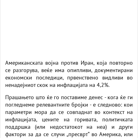
Американската војна против Иран, која повторно
се разгорува, веќе има опипливи, документирани
економски последици, првенствено видливи во
ненадејниот скок на инфлацијата на 4,2%.
Прашањето што ќе го поставиме денес - кога ќе ги
погледнеме релевантните бројки - е следново: кои
параметри мора да се совпаднат во контекст на
инфлацијата, цените на горивата, политичката
поддршка (или недостатокот на неа) и други
фактори за да се случи „пресврт“ во Америка, или