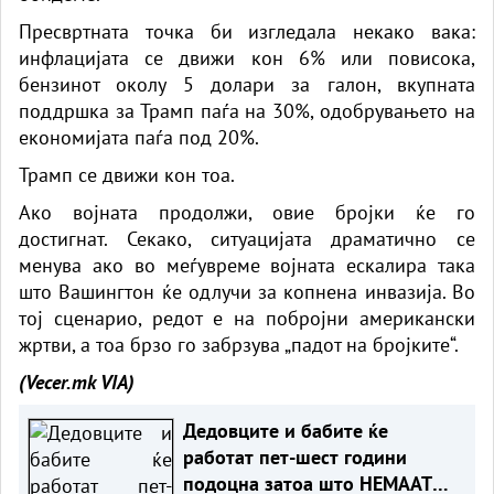
Пресвртната точка би изгледала некако вака:
инфлацијата се движи кон 6% или повисока,
бензинот околу 5 долари за галон, вкупната
поддршка за Трамп паѓа на 30%, одобрувањето на
економијата паѓа под 20%.
Трамп се движи кон тоа.
Ако војната продолжи, овие бројки ќе го
достигнат. Секако, ситуацијата драматично се
менува ако во меѓувреме војната ескалира така
што Вашингтон ќе одлучи за копнена инвазија. Во
тој сценарио, редот е на побројни американски
жртви, а тоа брзо го забрзува „падот на бројките“.
(Vecer.mk
VIA)
Дедовците и бабите ќе
работат пет-шест години
подоцна затоа што НЕМААТ