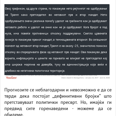
Овој графикон, од друга страна, го покажува нето рејтингот на одобрување
на Трамп како претседател во неговиот прв и втор мандат. Нето
одобрувањето значи разлика помеѓу уделот на граѓаните кои ја одобруваат
неговата работа и уделот на оние кои не ја одобруваат. Кога бројот е под
нула, има повеќе противници отколку поддржувачи. Светло црвената
линија го покажува првиот мандат, а темноцрвената вториот. Во сегашниот
момент од неговиот втор мандат, Трамп е на околу -25, значително пониско
отколку во споредливата фаза од неговиот прв мандат. Ова покажува дека
војната, инфлацијата и цените на горивата не влијаат на претседател кој
има широка маргина на доверба, туку на администрација која веќе е
длабоко на негативна политичка територија.
Прогнозите се неблагодарни и невозможно е да се
тврди дека постојат „дефинитивни бројки“ што
претставуваат политички пресврт. Но, имајќи ги
предвид сите горенаведени - можеме да се
обидеме.