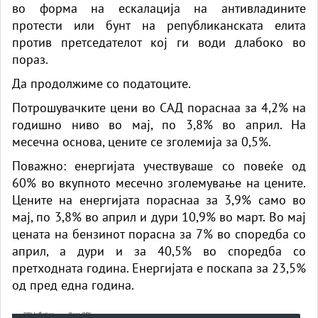
во форма на ескалација на антивладините
протести или бунт на републиканската елита
против претседателот кој ги води длабоко во
пораз.
Да продолжиме со податоците.
Потрошувачките цени во САД пораснаа за 4,2% на
годишно ниво во мај, по 3,8% во април. На
месечна основа, цените се зголемија за 0,5%.
Поважно: енергијата учествуваше со повеќе од
60% во вкупното месечно зголемување на цените.
Цените на енергијата пораснаа за 3,9% само во
мај, по 3,8% во април и дури 10,9% во март. Во мај
цената на бензинот порасна за 7% во споредба со
април, а дури и за 40,5% во споредба со
претходната година. Енергијата е поскапа за 23,5%
од пред една година.