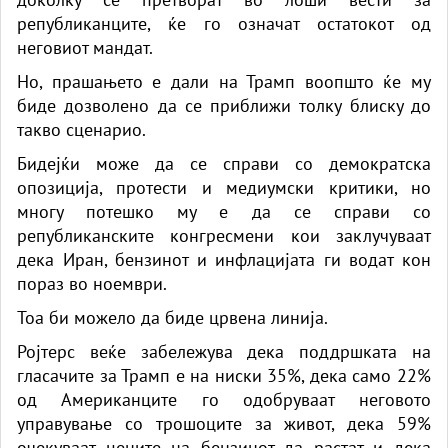
републиканците, ќе го означат остатокот од
неговиот мандат.
Но, прашањето е дали на Трамп воопшто ќе му
биде дозволено да се приближи толку блиску до
такво сценарио.
Бидејќи може да се справи со демократска
опозиција, протести и медиумски критики, но
многу потешко му е да се справи со
републиканските конгресмени кои заклучуваат
дека Иран, бензинот и инфлацијата ги водат кон
пораз во ноември.
Тоа би можело да биде црвена линија.
Ројтерс веќе забележува дека поддршката на
гласачите за Трамп е на ниски 35%, дека само 22%
од Американците го одобруваат неговото
управување со трошоците за живот, дека 59%
очекуваат цените на бензинот да растат и дека