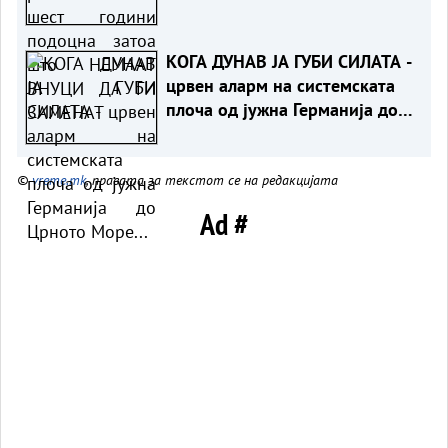
ВНУЦИ ДА ГИ ЗАМЕНАТ
КОГА ДУНАВ ЈА ГУБИ СИЛАТА -
црвен аларм на системската
плоча од јужна Германија до
Црното Море...
©
vreme.mk
, правата за текстот се на редакцијата
Ad #