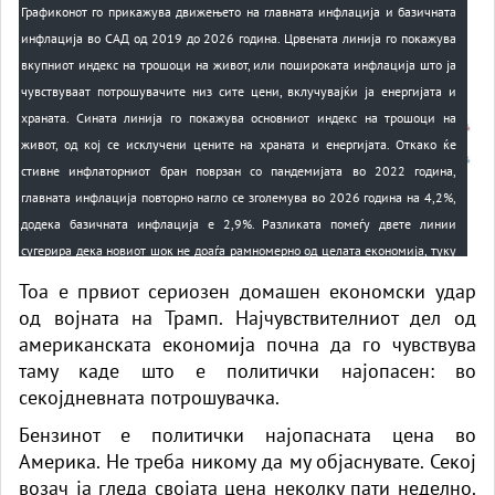
Графиконот го прикажува движењето на главната инфлација и базичната
инфлација во САД од 2019 до 2026 година. Црвената линија го покажува
вкупниот индекс на трошоци на живот, или пошироката инфлација што ја
чувствуваат потрошувачите низ сите цени, вклучувајќи ја енергијата и
храната. Сината линија го покажува основниот индекс на трошоци на
живот, од кој се исклучени цените на храната и енергијата. Откако ќе
стивне инфлаторниот бран поврзан со пандемијата во 2022 година,
главната инфлација повторно нагло се зголемува во 2026 година на 4,2%,
додека базичната инфлација е 2,9%. Разликата помеѓу двете линии
сугерира дека новиот шок не доаѓа рамномерно од целата економија, туку
првенствено од трошоците за енергија, гориво и транспорт кои се
Тоа е првиот сериозен домашен економски удар
чувствителни на војна. Двете стапки остануваат над целта од 2% на
од војната на Трамп. Најчувствителниот дел од
Федералните резерви.
американската економија почна да го чувствува
таму каде што е политички најопасен: во
секојдневната потрошувачка.
Бензинот е политички најопасната цена во
Америка. Не треба никому да му објаснувате. Секој
возач ја гледа својата цена неколку пати неделно.