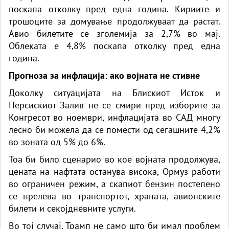
поскапа отколку пред една година. Кириите и
трошоците за домување продолжуваат да растат.
Авио билетите се зголемија за 2,7% во мај.
Облеката е 4,8% поскапа отколку пред една
година.
Прогноза за инфлација: ако војната не стивне
Доколку ситуацијата на Блискиот Исток и
Персискиот Залив не се смири пред изборите за
Конгресот во ноември, инфлацијата во САД многу
лесно би можела да се помести од сегашните 4,2%
во зоната од 5% до 6%.
Тоа би било сценарио во кое војната продолжува,
цената на нафтата останува висока, Ормуз работи
во ограничен режим, а скапиот бензин постепено
се прелева во транспортот, храната, авионските
билети и секојдневните услуги.
Во тој случај, Трамп не само што би имал проблем