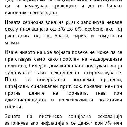
да ги намалуваат трошоците и да го бараат
виновникот во владата.
Првата сериозна зона на ризик започнува некаде
околу инфлацијата од 5% до 6%, особено ако тој
раст доаѓа од гас, храна, кирија и комунални
услуги.
Ова е нивото на кое војната повеќе не може да се
претставува само како проблем на надворешната
политика, бидејќи домаќинствата почнуваат да ја
чувствуваат како секојдневно осиромашување.
Потоа се поверојатни поголеми протести,
штрајкови, синдикален притисок, локални немири
против цените на горивата, гнев кон
администрацијата и поексплозивни политички
собири.
Зоната на вистинска социјална ескалација
започнува ако инфлацијата се движи кон 7% или