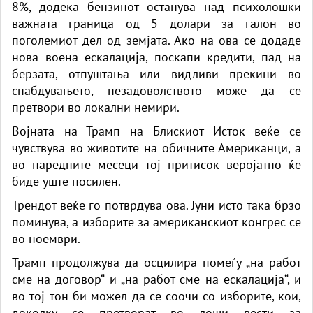
8%, додека бензинот останува над психолошки
важната граница од 5 долари за галон во
поголемиот дел од земјата. Ако на ова се додаде
нова воена ескалација, поскапи кредити, пад на
берзата, отпуштања или видливи прекини во
снабдувањето, незадоволството може да се
претвори во локални немири.
Војната на Трамп на Блискиот Исток веќе се
чувствува во животите на обичните Американци, а
во наредните месеци тој притисок веројатно ќе
биде уште посилен.
Трендот веќе го потврдува ова. Јуни исто така брзо
поминува, а изборите за американскиот конгрес се
во ноември.
Трамп продолжува да осцилира помеѓу „на работ
сме на договор“ и „на работ сме на ескалација“, и
во тој тон би можел да се соочи со изборите, кои,
доколку се претворат во лоши вести за