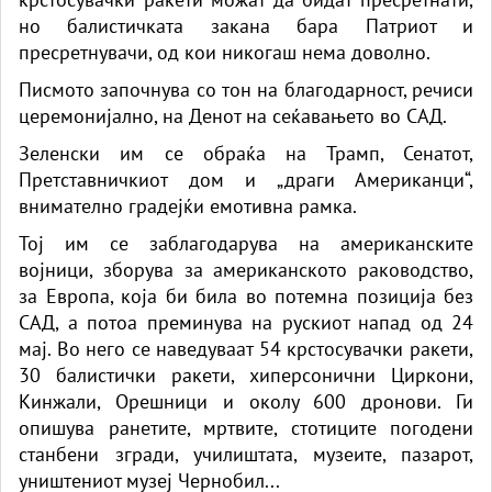
но балистичката закана бара Патриот и
пресретнувачи, од кои никогаш нема доволно.
Писмото започнува со тон на благодарност, речиси
церемонијално, на Денот на сеќавањето во САД.
Зеленски им се обраќа на Трамп, Сенатот,
Претставничкиот дом и „драги Американци“,
внимателно градејќи емотивна рамка.
Тој им се заблагодарува на американските
војници, зборува за американското раководство,
за Европа, која би била во потемна позиција без
САД, а потоа преминува на рускиот напад од 24
мај. Во него се наведуваат 54 крстосувачки ракети,
30 балистички ракети, хиперсонични Циркони,
Кинжали, Орешници и околу 600 дронови. Ги
опишува ранетите, мртвите, стотиците погодени
станбени згради, училиштата, музеите, пазарот,
уништениот музеј Чернобил...