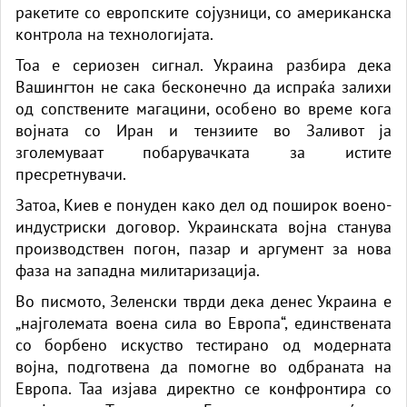
ракетите со европските сојузници, со американска
контрола на технологијата.
Тоа е сериозен сигнал. Украина разбира дека
Вашингтон не сака бесконечно да испраќа залихи
од сопствените магацини, особено во време кога
војната со Иран и тензиите во Заливот ја
зголемуваат побарувачката за истите
пресретнувачи.
Затоа, Киев е понуден како дел од поширок воено-
индустриски договор. Украинската војна станува
производствен погон, пазар и аргумент за нова
фаза на западна милитаризација.
Во писмото, Зеленски тврди дека денес Украина е
„најголемата воена сила во Европа“, единствената
со борбено искуство тестирано од модерната
војна, подготвена да помогне во одбраната на
Европа. Таа изјава директно се конфронтира со