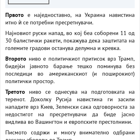
Првото
е наједноставно, на Украина навистина
итно ѝ се потребни пресретнувачи.
Најновиот руски напад, во кој беа соборени 11 од
30 балистички ракети, покажува дека заштитата на
големите градови останува делумна и кревка.
Второто
ниво е политичкиот притисок врз Трамп,
бидејќи јавното барање тешко поминува без
последици во американскиот (и поширокиот)
политички простор.
Третото
ниво се однесува на подготовката на
теренот. Доколку Русија навистина ги засили
нападите врз Киев, Зеленски сака одговорноста за
недостигот на пресретнувачи да биде јасно
видлива во Вашингтон и европските престолнини.
Писмото содржи и многу внимателно одбрани
ласкави зборови до Трамп.