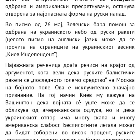
одбрана и американски пресретнувачи, останува
отворена за најопасната форма на руски напад.
Во писмо од 26 мај, Зеленски бара помош за
одбрана на украинското небо од руски ракети
(
целото писмо
на англиски јазик може да се
прочита на страниците на украинскиот весник
„Киев Индепендент“).
Најважната реченица доаѓа речиси на крајот од
аргументот, кога вели дека руските балистички
ракети се „последното големо средство“ на Москва
на бојното поле. Ова е исклучително значајно
признание. На тој начин Киев му кажува на
Вашингтон дека војната сè уште може да се
обликува од американската одлука, но и дека
украинскиот отпор има многу скапа и многу
американска слабост. Беспилотните летала можат
да бидат соборени во висок процент, руските
крстосувачки ракети можат да бидат пресретнати,