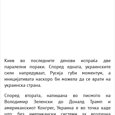
Киев во последните денови испраќа две
паралелни пораки. Според едната, украинските
сили напредуваат, Русија губи моментум, а
иницијативата наскоро би можела да се врати на
украинска страна.
Според втората, напишана во писмото на
Володимир Зеленски до Доналд Трамп и
американскиот Конгрес, Украина е во точка каде
што, без американски системи за воздушна