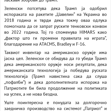
Зеленски потсетува дека Трамп ја одобрил
испораката на ракетите „Џавелин“ на Украина во
2018 година и тврди дека токму оваа одлука
помогнала да се запрат руските тенковски конвои
во 2022 година. Тој го споменува HIMARS како
„фактор што ги промени правилата на играта“,
благодарение на ATACMS, Bradley и F-16.
Таквиот инвентар на американско оружје има
јасна цел. Зеленски се обидува да го убеди Трамп
дека американското оружје носи резултати, дека
американската технологија ја победува руската
технологија (Трамп навистина сака да слуша
„пофалби“) и дека дополнителната испорака на
Патриотите би била продолжение на политиката
на успех, а не нова бездна.
Уште поинтересна е понудата за долгорочно
заедничко производство на системот „Патриот“ и