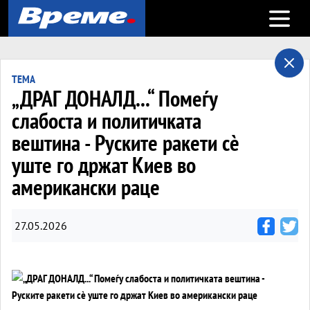
Open m
ТЕМА
„ДРАГ ДОНАЛД...“ Помеѓу
слабоста и политичката
вештина - Руските ракети сè
уште го држат Киев во
американски раце
27.05.2026