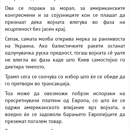
Ова се пораки за морал, за американските
конгресмени и за сојузниците кои се плашат да
признаат дека војната влегува во фаза на
исцрпеност без јасен крај.
Сепак, самата молба открива мерка за ранливоста
на Украина. Ако балистичките ракети останат
одлучувачка руска предност, тогаш војната сè уште
не влегла во фаза каде што Киев самостојно го
диктира темпото.
Трамп сега се соочува со избор што ќе се обиде да
го претвори во трансакција.
Тоа може да овозможи побрзи испораки на
пресретнувачи платени од Европа, со што ќе се
одржи американското влијание врз војната, а
воедно ќе се задоволи барањето Европејците да
преземат поголем товар.