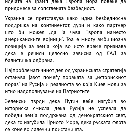
идејата на Трамп дека Европа мора повеќе да
придонесе за сопствената безбедност.
Украина се претставува како идна безбедносна
поддршка на континентот, дури и како партнер
што би можел „да ја чува Европа наместо
американските војници“. Тоа е многу амбициозна
позиција за земја која во исто време признава
дека е речиси целосно зависна од САД за
балистичка одбрана.
Најпроблематичниот дел од украинската стратегија
останува јазот помеѓу пораката за „историскиот
пораз“ на Русија и реалноста во која Киев моли за
итно надополнување на Патриотите.
Зеленски тврди дека Путин веќе изгубил во
историска смисла, дека Русија не успеала да
победи земја поддржана од демократскиот свет,
дека го изгубила Црното Море, дека руската флота
се крие во далечни пристаништа.