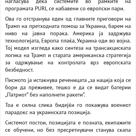
нагласува дека системите во рамките на
програмата PURL се набавени со европски пари.
Ова го отстранува еден од главните приговори на
Трамп на претходната помош за Украина, барем на
ниво на јавна порака. Америка ја задржува
технологијата, Европа плаќа, Украина оди во војна.
Тој модел изгледа како синтеза на трансакциската
логика на Трамп и старата американска стратегија
за одржување на контролата врз европската
безбедност.
Писмото ја истакнува реченицата „за нација која се
бори да преживее, тешко е да се видат батерии
„Патриот“ без наполнети ракети“.
Тоа е силна слика бидејќи го покажува воениот
парадокс на украинската позиција.
Системот постои, позицијата е позната, екипажите
се обучени, но без пресретнувачи станува скапа