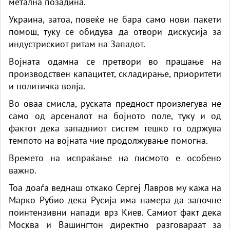
метална позадина.
Украина, затоа, повеќе не бара само нови пакети
помош, туку се обидува да отвори дискусија за
индустрискиот ритам на Западот.
Војната одамна се претвори во прашање на
производствен капацитет, складирање, приоритети
и политичка волја.
Во оваа смисла, руската предност произлегува не
само од арсеналот на бојното поле, туку и од
фактот дека западниот систем тешко го одржува
темпото на војната чие продолжување помогна.
Времето на испраќање на писмото е особено
важно.
Тоа доаѓа веднаш откако Сергеј Лавров му кажа на
Марко Рубио дека Русија има намера да започне
поинтензивни напади врз Киев. Самиот факт дека
Москва и Вашингтон директно разговараат за