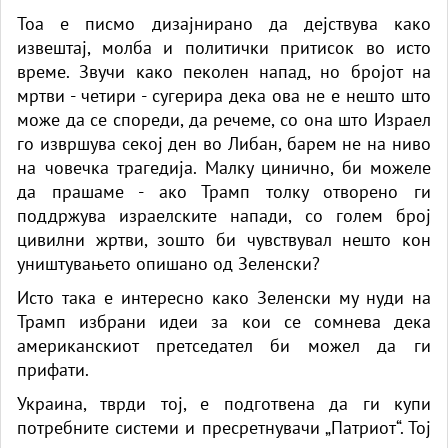
Тоа е писмо дизајнирано да дејствува како
извештај, молба и политички притисок во исто
време. Звучи како пеколен напад, но бројот на
мртви -
четири
- сугерира дека ова не е нешто што
може да се спореди, да речеме, со она што Израел
го извршува секој ден во Либан, барем не на ниво
на човечка трагедија. Малку цинично, би можеле
да прашаме - ако Трамп толку отворено ги
поддржува израелските напади, со голем број
цивилни жртви, зошто би чувствувал нешто кон
уништувањето опишано од Зеленски?
Исто така е интересно како Зеленски му нуди на
Трамп избрани идеи за кои се сомнева дека
американскиот претседател би можел да ги
прифати.
Украина, тврди тој, е подготвена да ги купи
потребните системи и пресретнувачи „Патриот“. Тој