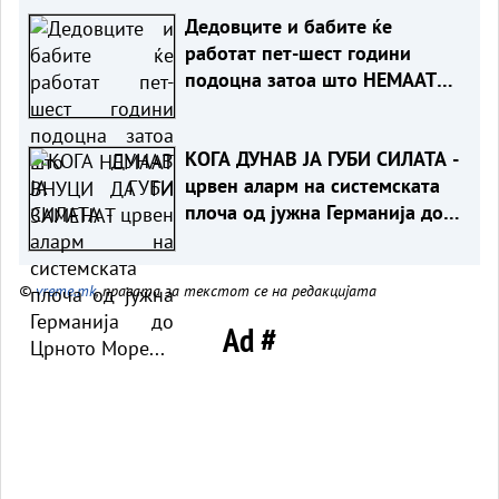
Дедовците и бабите ќе
работат пет-шест години
подоцна затоа што НЕМААТ
ВНУЦИ ДА ГИ ЗАМЕНАТ
КОГА ДУНАВ ЈА ГУБИ СИЛАТА -
црвен аларм на системската
плоча од јужна Германија до
Црното Море...
©
vreme.mk
, правата за текстот се на редакцијата
Ad #