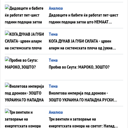
Анализа
Дедовците и бабите ќе работат пет-шест
години подоцна затоа што НЕМААТ
ВНУЦИ ДА ГИ ЗАМЕНАТ
Tема
КОГА ДУНАВ ЈА ГУБИ СИЛАТА - црвен
аларм на системската плоча од јужна
Германија до Црното Море...
Tема
Пробив во Сеута: МАРОКО, ЗОШТО?
Tема
Виолетова империја под дронови -
ЗОШТО УКРАИНА ГО НАПАДНА РУСКИОТ
WILDBERRIES
Aнализа
Три вентили и затворање на
енергетската комора на светот: Нападот