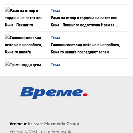
во Суец најавува глобален енергетски
Tема
инфаркт?
Рамо на отпор и тврдина на патот кон
Кина - Пекинг го подготвува Иран за
американска копнена инвазија
Tема
Силиконскиот ѕид веќе не е непробоен,
Кина го напаѓа последниот голем
монопол на Западот?
Tема
Трамп тврди дека повторно „разговара“
со Иран - ваквите моменти се поопасни
од отворените закани
Tема
ДЛАБОКО УДОЛУ: Сметководствените
трикови што го соборија ЕНРОН ги
применуваат гигантите за ВИ
Tема
Vreme.mk
Maxmedia Group:
е дел од
АТОМСКО ДОМИНО НА БЛИСКИОТ
Vecer.mk
,
Vesti.mk
, и
Vreme.mk
ИСТОК