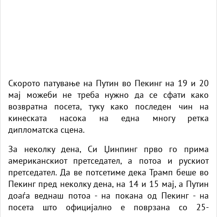
Скорото патување на Путин во Пекинг на 19 и 20
мај можеби не треба нужно да се сфати како
возвратна посета, туку како последен чин на
кинеската насока на една многу ретка
дипломатска сцена.
За неколку дена, Си Џинпинг прво го прима
американскиот претседател, а потоа и рускиот
претседател. Да ве потсетиме дека Трамп беше во
Пекинг пред неколку дена, на 14 и 15 мај, а Путин
доаѓа веднаш потоа - на покана од Пекинг - на
посета што официјално е поврзана со 25-