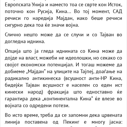
Европската Унија и наместо тоа се сврте кон Исток,
поточно кон Русија, Кина... Во тој момент, САД
речиси го наредија Мајдан, иако беше речиси
сигурно дека тоа ќе значи војна.
Слично нешто може да се случи и со Тајван во
догледна иднина.
Опција што ја гледа иднината со Кина може да
дојде на власт, можеби не идеолошки, но секако со
својот економски потенцијал. И тогаш можеме да
добиеме „Мајдан“ на улиците на Тајпеј, доаѓање на
радикално антикинеска (всушност анти-НР Кина,
бидејќи Тајван всушност е населен со еден ист
кинески народ) фракција што едноставно ќе
гарантира дека „континентална Кина“ ќе влезе во
војната со одредени потези.
Во исто време, треба да се запомни дека црвената
линија поставена од Пекинг е многу јасна: