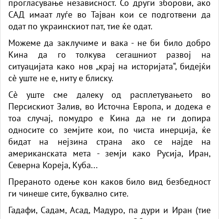
прогласување независност. Со други зборови, ако
САД имаат луѓе во Тајван кои се подготвени да
одат по украинскиот пат, тие ќе одат.
Можеме да заклучиме и вака - не би било добро
Кина да го толкува сегашниот развој на
ситуацијата како нов „крај на историјата“, бидејќи
сè уште не е, ниту е блиску.
Сè уште сме далеку од расплетувањето во
Персискиот Залив, во Источна Европа, и додека е
тоа случај, помудро е Кина да не ги допира
односите со земјите кои, по чиста инерција, ќе
бидат на нејзина страна ако се најде на
американската мета - земји како Русија, Иран,
Северна Кореја, Куба...
Прераното одење кон каков било вид безбедност
ги чинеше сите, буквално сите.
Гадафи, Садам, Асад, Мадуро, па дури и Иран (тие