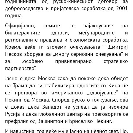
годишнината од руско-кинескиот договор за
добрососедство и пријателска соработка од 2001
година.
Официјално, темите се зајакнување на
билатералните односи, меѓународните и
регионалните прашања и економската соработка.
Кремљ веќе ги зголеми очекувањата - Дмитриј
Песков зборува за „многу сериозни очекувања“ и
за „особено привилегирано стратешко
партнерство“.
Јасно е дека Москва сака да покаже дека обидот
на Трамп да ги стабилизира односите со Кина не
се претвора во американско „одвојување“ на
Пекинг од Москва. Според руското толкување, ова
е доказ дека Западот не успеал да ја изолира
Русија и дека глобалниот центар на преговорите се
префрлил од Вашингтон и Брисел во Пекинг.
И навистина, тоа веќе му е јасно на целиот свет. Но,