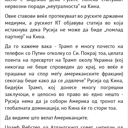
нервозни поради „неутралноста“ на Кина.
Овие ставови веќе протекуваат во руските државни
медиуми, а рускиот RT објавува статија во која
истакнува дека Русија не може да биде „помлад
партнер“ на Кина.
Да го кажеме вака - Трамп е многу почесто на
телефон со Путин отколку со Си. Покрај тоа, целата
поента на пресвртот на Трамп околу Украина (кој
никогаш не беше спроведен до крај, но веќе е
прашање на спор меѓу американските фракции)
секогаш беше како да се „одвлече“ Русија од Кина,
бидејќи Трамп, кој донесе многу погрешни
заклучоци, е целосно во право во едно нешто -
Русија нема да ја собори Америка од тронот на
глобалната доминација, но Кина ќе го стори тоа.
Да видиме што велат Американците.
Џозеф Вебстер од Атлантскиот совет, цитиран од