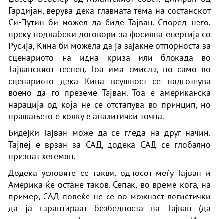
Гардијан, верува дека главната тема на состанокот
Си-Путин би можел да биде Тајван. Според него,
преку подлабоки договори за фосилна енергија со
Русија, Кина би можела да ја зајакне отпорноста за
сценариото на идна криза или блокада во
Тајванскиот теснец. Тоа има смисла, но само во
сценариото дека Кина всушност се подготвува
воено да го преземе Тајван. Тоа е американска
нарација од која не се отстапува во принцип, но
прашањето е колку е аналитички точна.
Бидејќи Тајван може да се гледа на друг начин.
Тајпеј е врзан за САД, додека САД се глобално
признат хегемон.
Додека условите се такви, односот меѓу Тајван и
Америка ќе остане таков. Сепак, во време кога, на
пример, САД повеќе не се во можност логистички
да ја гарантираат безбедноста на Тајван (да