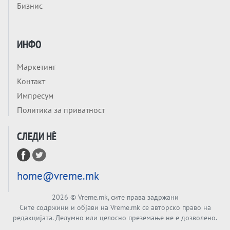
Бизнис
НЕКОГАШ ДЕНЕС ДО ФАБРИКИ ЗА
ДИПЛОМИ
Tема
БАЛКАНОТ КАКО ДОКУМЕНТ НА ТУЃА
ИНФО
МАСА: Берлинскиот договор од 1878 и
европската уметност за уредување на
Маркетинг
Tема
туѓи судбини
Контакт
ГЕРМАНИЈА Е ПРЕД ЕКСПЛОЗИЈА? АfD го
Импресум
урива заштитниот ѕид, улиците се полнат
Политика за приватност
со отпор, а Европа гледа почеток на
Tема
голем потрес?
СЛЕДИ НÈ
Кинеска ракета испукана во Пацификот.
Што значи тоа за СТРАТЕШКИОТ ЈАЗИК
ВО СВЕТОТ?
Tема
home@vreme.mk
Брисел ги менува правилата за
проширување: НОВИ ЗАШТИТНИ
2026
© Vreme.mk, сите права задржани
МЕХАНИЗМИ ЗА ИДНИТЕ ЧЛЕНКИ НА ЕУ
Сите содржини и објави на Vreme.mk се авторско право на
Вечер Анализа
редакцијата. Делумно или целосно преземање не е дозволено.
БЕШЕ ЕДНАШ ЕДЕН СДСМ... А што остана