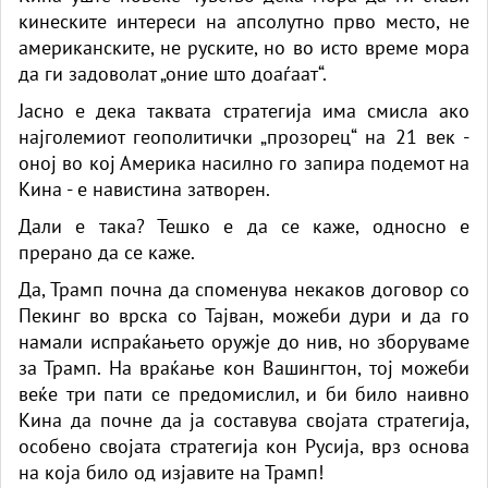
кинеските интереси на апсолутно прво место, не
американските, не руските, но во исто време мора
да ги задоволат „оние што доаѓаат“.
Јасно е дека таквата стратегија има смисла ако
најголемиот геополитички „прозорец“ на 21 век -
оној во кој Америка насилно го запира подемот на
Кина - е навистина затворен.
Дали е така? Тешко е да се каже, односно е
прерано да се каже.
Да, Трамп почна да споменува некаков договор со
Пекинг во врска со Тајван, можеби дури и да го
намали испраќањето оружје до нив, но зборуваме
за Трамп. На враќање кон Вашингтон, тој можеби
веќе три пати се предомислил, и би било наивно
Кина да почне да ја составува својата стратегија,
особено својата стратегија кон Русија, врз основа
на која било од изјавите на Трамп!