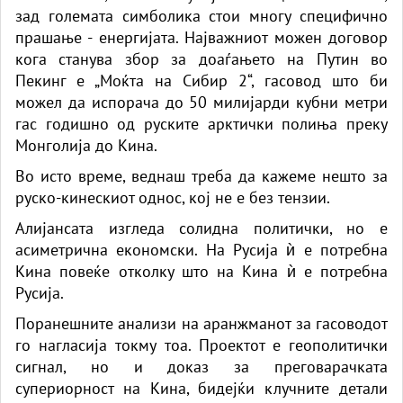
зад големата симболика стои многу специфично
прашање - енергијата. Најважниот можен договор
кога станува збор за доаѓањето на Путин во
Пекинг е „Моќта на Сибир 2“, гасовод што би
можел да испорача до 50 милијарди кубни метри
гас годишно од руските арктички полиња преку
Монголија до Кина.
Во исто време, веднаш треба да кажеме нешто за
руско-кинескиот однос, кој не е без тензии.
Алијансата изгледа солидна политички, но е
асиметрична економски. На Русија ѝ е потребна
Кина повеќе отколку што на Кина ѝ е потребна
Русија.
Поранешните анализи на аранжманот за гасоводот
го нагласија токму тоа. Проектот е геополитички
сигнал, но и доказ за преговарачката
супериорност на Кина, бидејќи клучните детали