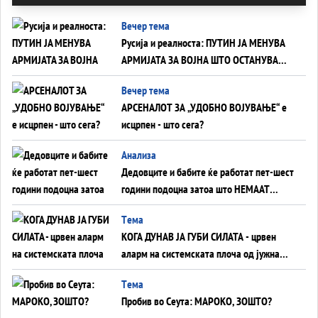
Вечер тема
Русија и реалноста: ПУТИН ЈА МЕНУВА
АРМИЈАТА ЗА ВОЈНА ШТО ОСТАНУВА
БЕЗ ФРОНТ
Вечер тема
АРСЕНАЛОТ ЗА „УДОБНО ВОЈУВАЊЕ“ е
исцрпен - што сега?
Анализа
Дедовците и бабите ќе работат пет-шест
години подоцна затоа што НЕМААТ
ВНУЦИ ДА ГИ ЗАМЕНАТ
Tема
КОГА ДУНАВ ЈА ГУБИ СИЛАТА - црвен
аларм на системската плоча од јужна
Германија до Црното Море...
Tема
Пробив во Сеута: МАРОКО, ЗОШТО?