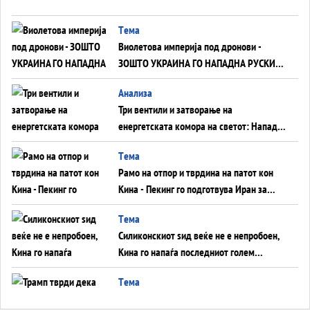
Tема
Виолетова империја под дронови -
ЗОШТО УКРАИНА ГО НАПАДНА РУСКИОТ
WILDBERRIES
Aнализа
Три вентили и затворање на
енергетската комора на светот: Нападот
во Суец најавува глобален енергетски
Tема
инфаркт?
Рамо на отпор и тврдина на патот кон
Кина - Пекинг го подготвува Иран за
американска копнена инвазија
Tема
Силиконскиот ѕид веќе не е непробоен,
Кина го напаѓа последниот голем
монопол на Западот?
Tема
Трамп тврди дека повторно „разговара“