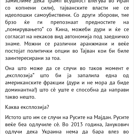
замислиме дека Трамп всушност влегува во Иран
со копнени сили), тајванските власти не се
идеолошки самоубиствени. Со други зборови, тие
брзо ќе ги препознаат предностите на
„помирувањето“ со Кина, можеби дури и ќе се
согласат на некаков вид автономија под заедничко
знаме. Можни се различни аранжмани и веќе
постојат политички опции во Тајван кои би биле
заинтересирани за тоа.
Она што може да се случи во таков момент е
„експлозија“ што би ја запалила една од
американските фракции (дури и не мора да биде
доминантна!) што сè уште е способна да направи
такво нешто.
Каква експлозија?
Истото што им се случи на Русите на Мајдан. Русите
веќе беа одлучиле сè. Во 2013 година, Јанукович
одлучи дека Украина нема да бара влез во