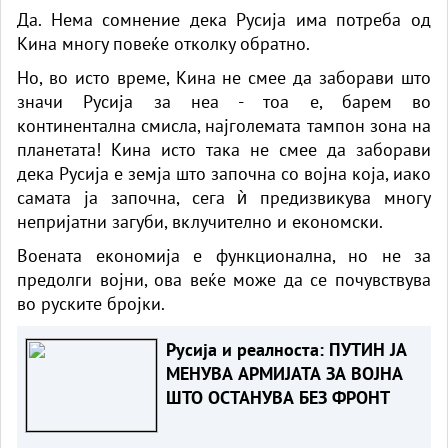
Да. Нема сомнение дека Русија има потреба од
Кина многу повеќе отколку обратно.
Но, во исто време, Кина не смее да заборави што
значи Русија за неа - тоа е, барем во
континентална смисла, најголемата тампон зона на
планетата! Кина исто така не смее да заборави
дека Русија е земја што започна со војна која, иако
самата ја започна, сега ѝ предизвикува многу
непријатни загуби, вклучително и економски.
Воената економија е функционална, но не за
предолги војни, ова веќе може да се почувствува
во руските бројки.
Русија и реалноста: ПУТИН ЈА
МЕНУВА АРМИЈАТА ЗА ВОЈНА
ШТО ОСТАНУВА БЕЗ ФРОНТ