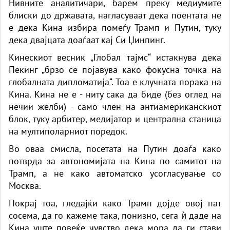
Нивните аналитичари, барем преку медиумите
блиски до државата, нагласуваат дека поентата не
е дека Кина избира помеѓу Трамп и Путин, туку
дека двајцата доаѓаат кај Си Џинпинг.
Кинескиот весник „Глобал тајмс“ истакнува дека
Пекинг „брзо се појавува како фокусна точка на
глобалната дипломатија“. Тоа е клучната порака на
Кина. Кина не е - ниту сака да биде (без оглед на
нечии желби) - само член на антиамериканскиот
блок, туку арбитер, медијатор и централна станица
на мултиполарниот поредок.
Во оваа смисла, посетата на Путин доаѓа како
потврда за автономијата на Кина по самитот на
Трамп, а не како автоматско усогласување со
Москва.
Покрај тоа, гледајќи како Трамп дојде овој пат
сосема, да го кажеме така, понизно, сега ѝ даде на
Кина уште повеќе чувство дека мора да ги стави