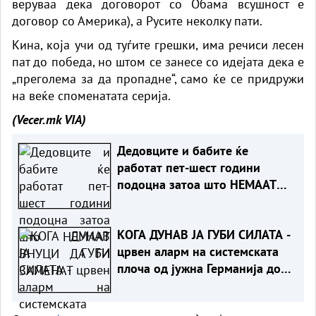
веруваа дека договорот со Обама всушност е
договор со Америка), а Русите неколку пати.
Кина, која учи од туѓите грешки, има речиси лесен
пат до победа, но штом се занесе со идејата дека е
„преголема за да пропадне“, само ќе се придружи
на веќе споменатата серија.
(Vecer.mk
VIA)
Дедовците и бабите ќе
работат пет-шест години
подоцна затоа што НЕМААТ
ВНУЦИ ДА ГИ ЗАМЕНАТ
КОГА ДУНАВ ЈА ГУБИ СИЛАТА -
црвен аларм на системската
плоча од јужна Германија до
Црното Море...