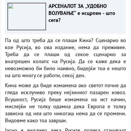
АРСЕНАЛОТ ЗА „УДОБНО
ВОЈУВАЊЕ“ е исцрпен - што
сега?
Па од што треба да се плаши Кина? Сценарио во
кое Русија, во ова издание, нема да преживее.
Треба да се плаши од секое сценарио за
внатрешен колапс на Русија. Да се ​​каже дека е
невозможно би било наивно, бидејќи тоа е нешто
на што многу се работи, секој ден.
Кина може да биде измамена ако светот почне да
гледа исклучиво преку нејзиниот пазарен извоз.
Всушност, Русија беше измамена на ист начин,
мислејќи не толку одамна дека Европа е толку
зависна од неа што никогаш нема да се промени.
Видовме како тоа заврши.
Јасно е видливо дека Русите полека стануваат