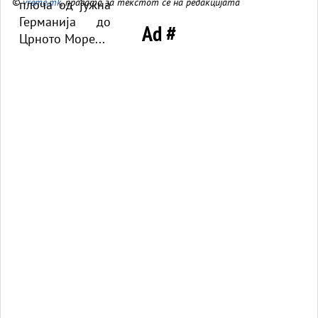
©
vreme.mk
, правата за текстот се на редакцијата
Ad #