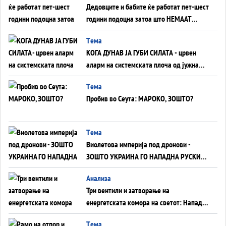
Дедовците и бабите ќе работат пет-шест
години подоцна затоа што НЕМААТ
ВНУЦИ ДА ГИ ЗАМЕНАТ
Tема
КОГА ДУНАВ ЈА ГУБИ СИЛАТА - црвен
аларм на системската плоча од јужна
Германија до Црното Море...
Tема
Пробив во Сеута: МАРОКО, ЗОШТО?
Tема
Виолетова империја под дронови -
ЗОШТО УКРАИНА ГО НАПАДНА РУСКИОТ
WILDBERRIES
Aнализа
Три вентили и затворање на
енергетската комора на светот: Нападот
во Суец најавува глобален енергетски
Tема