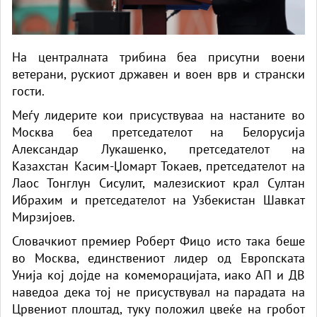
На централната трибина беа присутни воени
ветерани, рускиот државен и воен врв и странски
гости.
Меѓу лидерите кои присуствуваа на настаните во
Москва беа претседателот на Белорусија
Александар Лукашенко, претседателот на
Казахстан Касим-Џомарт Токаев, претседателот на
Лаос Тонглун Сисулит, малезискиот крал Султан
Ибрахим и претседателот на Узбекистан Шавкат
Мирзијоев.
Словачкиот премиер Роберт Фицо исто така беше
во Москва, единствениот лидер од Европската
Унија кој дојде на комеморацијата, иако АП и ДВ
наведоа дека тој не присуствувал на парадата на
Црвениот плоштад, туку положил цвеќе на гробот