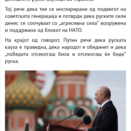
Тој рече дека тие се инспирирани од подвигот на
советската генерација и потврди дека руските сили
денес се соочуваат со „агресивна сила“ вооружена
и поддржана од блокот на НАТО.
На крајот од говорот, Путин рече дека руската
кауза е праведна, дека народот е обединет и дека
„победата отсекогаш била и отсекогаш ќе биде“
руска.