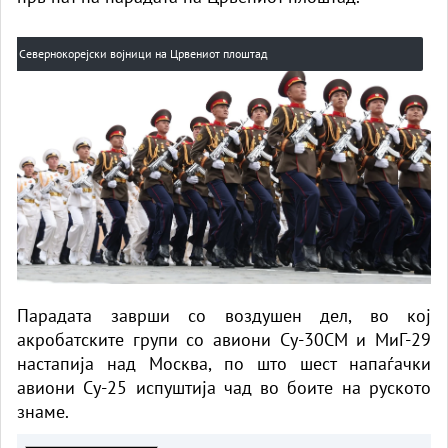
Севернокорејски војници на Црвениот плоштад
Парадата заврши со воздушен дел, во кој
акробатските групи со авиони Су-30СМ и МиГ-29
настапија над Москва, по што шест напаѓачки
авиони Су-25 испуштија чад во боите на руското
знаме.