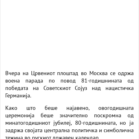
Вчера на Црвениот плоштад во Москва се одржа
воена парада по повод 81-годишнината од
победата на Советскиот Сојуз над нацистичка
Германија.
Како што беше најавено, овогодишната
церемонија беше значително поскромна од
минатогодишниот јубилеј, 80-годишнината, но ја
задржа својата централна политичка и симболична
тежина во рускиот државен календар.