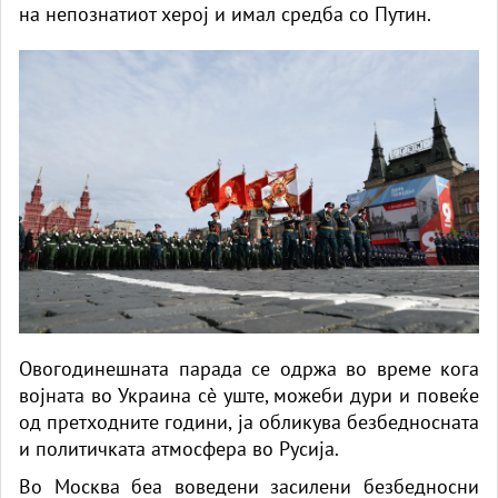
на непознатиот херој и имал средба со Путин.
Овогодинешната парада се одржа во време кога
војната во Украина сè уште, можеби дури и повеќе
од претходните години, ја обликува безбедносната
и политичката атмосфера во Русија.
Во Москва беа воведени засилени безбедносни