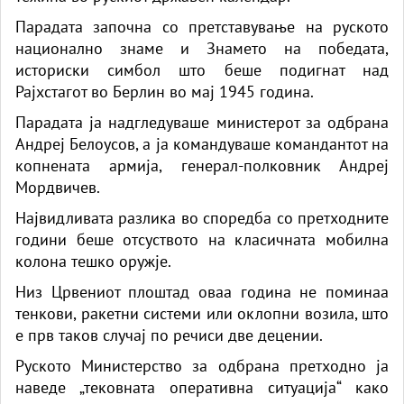
Парадата започна со претставување на руското
национално знаме и Знамето на победата,
историски симбол што беше подигнат над
Рајхстагот во Берлин во мај 1945 година.
Парадата ја надгледуваше министерот за одбрана
Андреј Белоусов, а ја командуваше командантот на
копнената армија, генерал-полковник Андреј
Мордвичев.
Највидливата разлика во споредба со претходните
години беше отсуството на класичната мобилна
колона тешко оружје.
Низ Црвениот плоштад оваа година не поминаа
тенкови, ракетни системи или оклопни возила, што
е прв таков случај по речиси две децении.
Руското Министерство за одбрана претходно ја
наведе „тековната оперативна ситуација“ како