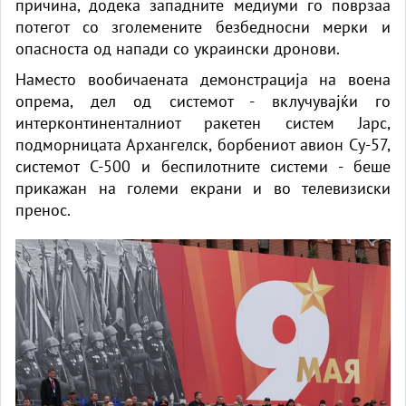
причина, додека западните медиуми го поврзаа
потегот со зголемените безбедносни мерки и
опасноста од напади со украински дронови.
Наместо вообичаената демонстрација на воена
опрема, дел од системот - вклучувајќи го
интерконтиненталниот ракетен систем Јарс,
подморницата Архангелск, борбениот авион Су-57,
системот С-500 и беспилотните системи - беше
прикажан на големи екрани и во телевизиски
пренос.