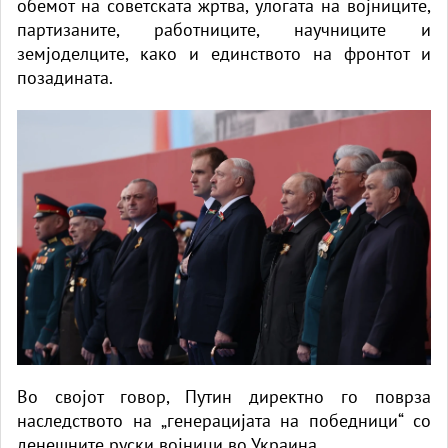
обемот на советската жртва, улогата на војниците,
партизаните, работниците, научниците и
земјоделците, како и единството на фронтот и
позадината.
Во својот говор, Путин директно го поврза
наследството на „генерацијата на победници“ со
денешните руски војници во Украина.