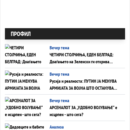
ПРОФИЛ
Вечер тема
ЧЕТИРИ СТОЛЧИЊА, ЕДЕН БЕЛГРАД:
Доаѓањето на Зеленски ги открива
тајните на политиката на балансирање
Вечер тема
на Вучиќ
Русија и реалноста: ПУТИН ЈА МЕНУВА
АРМИЈАТА ЗА ВОЈНА ШТО ОСТАНУВА
БЕЗ ФРОНТ
Вечер тема
АРСЕНАЛОТ ЗА „УДОБНО ВОЈУВАЊЕ“ е
исцрпен - што сега?
Анализа