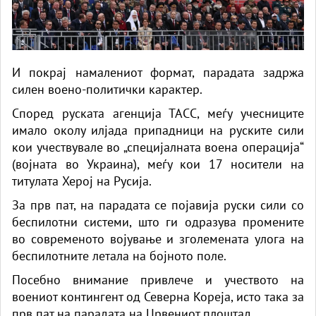
И покрај намалениот формат, парадата задржа
силен воено-политички карактер.
Според руската агенција ТАСС, меѓу учесниците
имало околу илјада припадници на руските сили
кои учествувале во „специјалната воена операција“
(војната во Украина), меѓу кои 17 носители на
титулата Херој на Русија.
За прв пат, на парадата се појавија руски сили со
беспилотни системи, што ги одразува промените
во современото војување и зголемената улога на
беспилотните летала на бојното поле.
Посебно внимание привлече и учеството на
воениот контингент од Северна Кореја, исто така за
прв пат на парадата на Црвениот плоштад.