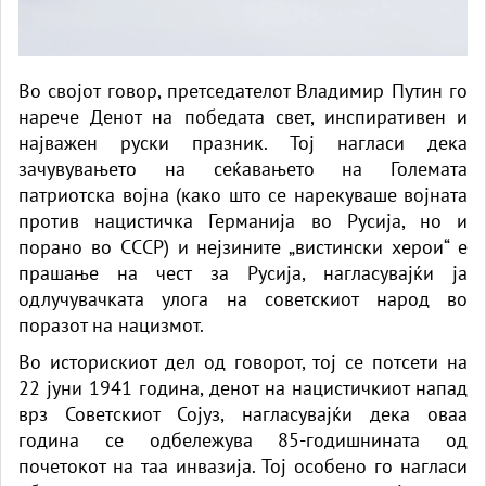
Во својот говор, претседателот Владимир Путин го
нарече Денот на победата свет, инспиративен и
најважен руски празник. Тој нагласи дека
зачувувањето на сеќавањето на Големата
патриотска војна (како што се нарекуваше војната
против нацистичка Германија во Русија, но и
порано во СССР) и нејзините „вистински херои“ е
прашање на чест за Русија, нагласувајќи ја
одлучувачката улога на советскиот народ во
поразот на нацизмот.
Во историскиот дел од говорот, тој се потсети на
22 јуни 1941 година, денот на нацистичкиот напад
врз Советскиот Сојуз, нагласувајќи дека оваа
година се одбележува 85-годишнината од
почетокот на таа инвазија. Тој особено го нагласи