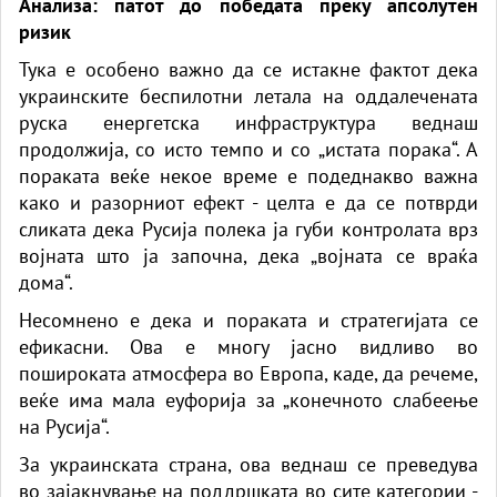
Анализа: патот до победата преку апсолутен
ризик
Тука е особено важно да се истакне фактот дека
украинските беспилотни летала на оддалечената
руска енергетска инфраструктура веднаш
продолжија, со исто темпо и со „истата порака“. А
пораката веќе некое време е подеднакво важна
како и разорниот ефект - целта е да се потврди
сликата дека Русија полека ја губи контролата врз
војната што ја започна, дека „војната се враќа
дома“.
Несомнено е дека и пораката и стратегијата се
ефикасни. Ова е многу јасно видливо во
пошироката атмосфера во Европа, каде, да речеме,
веќе има мала еуфорија за „конечното слабеење
на Русија“.
За украинската страна, ова веднаш се преведува
во зајакнување на поддршката во сите категории -