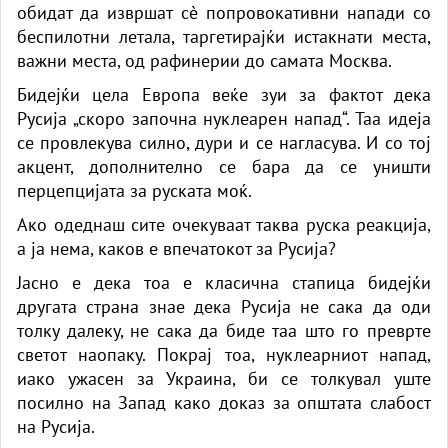
обидат да извршат сè попровокативни напади со
беспилотни летала, таргетирајќи истакнати места,
важни места, од рафинерии до самата Москва.
Бидејќи цела Европа веќе зуи за фактот дека
Русија „скоро започна нуклеарен напад“. Таа идеја
се провлекува силно, дури и се нагласува. И со тој
акцент, дополнително се бара да се уништи
перцепцијата за руската моќ.
Ако одеднаш сите очекуваат таква руска реакција,
а ја нема, каков е впечатокот за Русија?
Јасно е дека тоа е класична стапица бидејќи
другата страна знае дека Русија не сака да оди
толку далеку, не сака да биде таа што го преврте
светот наопаку. Покрај тоа, нуклеарниот напад,
иако ужасен за Украина, би се толкувал уште
посилно на Запад како доказ за општата слабост
на Русија.