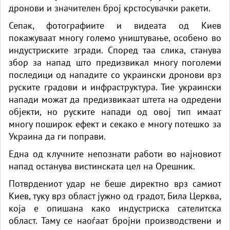
дронови и значителен број крстосувачки ракети.
Сепак, фотографиите и видеата од Киев
покажуваат многу големо уништување, особено во
индустриските згради. Според таа слика, станува
збор за напад што предизвикал многу поголеми
последици од нападите со украински дронови врз
руските градови и инфраструктура. Тие украински
напади можат да предизвикаат штета на одредени
објекти, но руските напади од овој тип имаат
многу поширок ефект и секако е многу потешко за
Украина да ги поправи.
Една од клучните непознати работи во најновиот
напад останува вистинската цел на Орешник.
Потврдениот удар не беше директно врз самиот
Киев, туку врз област јужно од градот, Била Церква,
која е опишана како индустриска сателитска
област. Таму се наоѓаат бројни производствени и