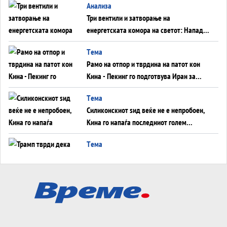
Aнализа
Три вентили и затворање на
енергетската комора на светот: Нападот
во Суец најавува глобален енергетски
Tема
инфаркт?
Рамо на отпор и тврдина на патот кон
Кина - Пекинг го подготвува Иран за
американска копнена инвазија
Tема
Силиконскиот ѕид веќе не е непробоен,
Кина го напаѓа последниот голем
монопол на Западот?
Tема
Трамп тврди дека повторно „разговара“
со Иран - ваквите моменти се поопасни
од отворените закани
Tема
ДЛАБОКО УДОЛУ: Сметководствените
трикови што го соборија ЕНРОН ги
применуваат гигантите за ВИ