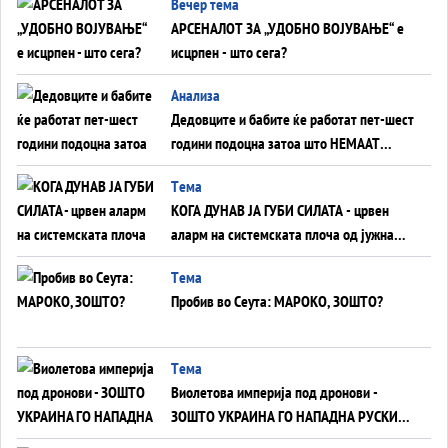
Вечер тема
АРСЕНАЛОТ ЗА „УДОБНО ВОЈУВАЊЕ“ е
исцрпен - што сега?
Анализа
Дедовците и бабите ќе работат пет-шест
години подоцна затоа што НЕМААТ
ВНУЦИ ДА ГИ ЗАМЕНАТ
Tема
КОГА ДУНАВ ЈА ГУБИ СИЛАТА - црвен
аларм на системската плоча од јужна
Германија до Црното Море...
Tема
Пробив во Сеута: МАРОКО, ЗОШТО?
Tема
Виолетова империја под дронови -
ЗОШТО УКРАИНА ГО НАПАДНА РУСКИОТ
WILDBERRIES