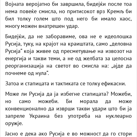
Војната веројатно би завршила, бидејќи после тоа
нема повеќе смисла, но притисокот врз Кремљ би
бил толку голем што под него би имало хаос,
многу можен внатрешен удар.
Бидејќи, да не заборавиме, ова не е идеолошка
Русија, туку, на крајот на краиштата, само „деловна
Русија“ која живее од пресметување на извозот на
енергија и такви теми, а не од желбата за целосна
реорганизација на светот во смисла на: „ајде да
почнеме од нула“.
Затоа и стапицата и тактиката се толку ефикасни.
Може ли Русија да ја избегне стапицата? Можеби,
но само можеби. Би морала да може
конвенционално да изврши такви удари што би ја
запреле Украина без употреба на нуклеарно
оружје.
Јасно е дека ако Русија е во можност да го стори