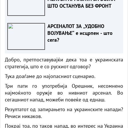
ШТО ОСТАНУВА БЕЗ ФРОНТ
АРСЕНАЛОТ ЗА „УДОБНО
ВОЈУВАЊЕ“ е исцрпен - што
сега?
Добро, претпоставувајќи дека тоа е украинската
стратегија, што е со рускиот одговор?
Тука доаѓаме до најопасниот сценарио.
Три пати го употребија Орешник, несомнено
најмоќното оружје во нивниот арсенал. Во
сегашниот напад, можеби повеќе од еднаш.
Резултатот од запирањето на украинските напади?
Речиси никаков.
Покрај тоа, по таков напад, во интерес на Украина