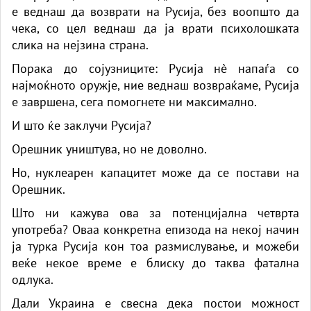
е веднаш да возврати на Русија, без воопшто да
чека, со цел веднаш да ја врати психолошката
слика на нејзина страна.
Порака до сојузниците: Русија нè напаѓа со
најмоќното оружје, ние веднаш возвраќаме, Русија
е завршена, сега помогнете ни максимално.
И што ќе заклучи Русија?
Орешник уништува, но не доволно.
Но, нуклеарен капацитет може да се постави на
Орешник.
Што ни кажува ова за потенцијална четврта
употреба? Оваа конкретна епизода на некој начин
ја турка Русија кон тоа размислување, и можеби
веќе некое време е блиску до таква фатална
одлука.
Дали Украина е свесна дека постои можност