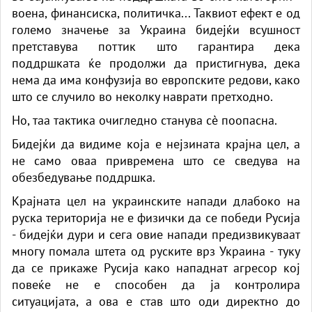
воена, финансиска, политичка... Таквиот ефект е од
големо значење за Украина бидејќи всушност
претставува поттик што гарантира дека
поддршката ќе продолжи да пристигнува, дека
нема да има конфузија во европските редови, како
што се случило во неколку наврати претходно.
Но, таа тактика очигледно станува сè поопасна.
Бидејќи да видиме која е нејзината крајна цел, а
не само оваа привремена што се сведува на
обезбедување поддршка.
Крајната цел на украинските напади длабоко на
руска територија не е физички да се победи Русија
- бидејќи дури и сега овие напади предизвикуваат
многу помала штета од руските врз Украина - туку
да се прикаже Русија како нападнат агресор кој
повеќе не е способен да ја контролира
ситуацијата, а ова е став што оди директно до