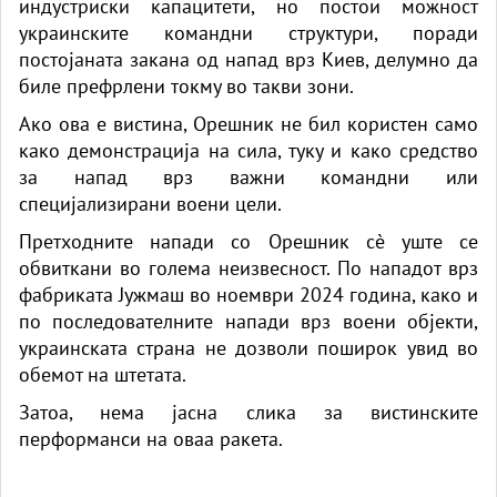
индустриски капацитети, но постои можност
украинските командни структури, поради
постојаната закана од напад врз Киев, делумно да
биле префрлени токму во такви зони.
Ако ова е вистина, Орешник не бил користен само
како демонстрација на сила, туку и како средство
за напад врз важни командни или
специјализирани воени цели.
Претходните напади со Орешник сè уште се
обвиткани во голема неизвесност. По нападот врз
фабриката Јужмаш во ноември 2024 година, како и
по последователните напади врз воени објекти,
украинската страна не дозволи поширок увид во
обемот на штетата.
Затоа, нема јасна слика за вистинските
перформанси на оваа ракета.