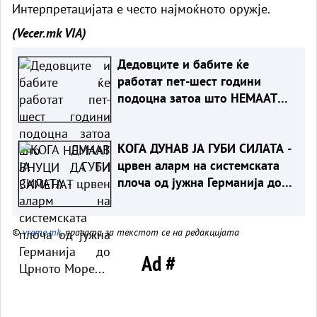
Интерпретацијата е често најмоќното оружје.
(Vecer.mk
VIA)
Дедовците и бабите ќе
работат пет-шест години
подоцна затоа што НЕМААТ
ВНУЦИ ДА ГИ ЗАМЕНАТ
КОГА ДУНАВ ЈА ГУБИ СИЛАТА -
црвен аларм на системската
плоча од јужна Германија до
Црното Море...
©
vreme.mk
, правата за текстот се на редакцијата
Ad #