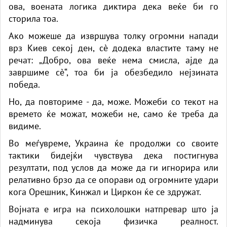
ова, воената логика диктира дека веќе би го
сторила тоа.
Ако можеше да извршува толку огромни напади
врз Киев секој ден, сè додека властите таму не
речат: „Добро, ова веќе нема смисла, ајде да
завршиме сè“, тоа би ја обезбедило нејзината
победа.
Но, да повториме - да, може. Можеби со текот на
времето ќе можат, можеби не, само ќе треба да
видиме.
Во меѓувреме, Украина ќе продолжи со своите
тактики бидејќи чувствува дека постигнува
резултати, под услов да може да ги игнорира или
релативно брзо да се опорави од огромните удари
кога Орешник, Кинжал и Циркон ќе се здружат.
Војната е игра на психолошки натпревар што ја
надминува секоја физичка реалност.