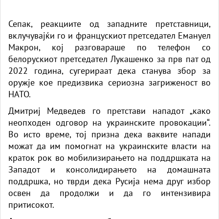
Сепак, реакциите од западните претставници,
вклучувајќи го и францускиот претседател Емануел
Макрон, кој разговараше по телефон со
белорускиот претседател Лукашенко за прв пат од
2022 година, сугерираат дека станува збор за
оружје кое предизвика сериозна загриженост во
НАТО.
Дмитриј Медведев го претстави нападот „како
неопходен одговор на украинските провокации“.
Во исто време, тој призна дека ваквите напади
можат да им помогнат на украинските власти на
краток рок во мобилизирањето на поддршката на
Западот и консолидирањето на домашната
поддршка, но тврди дека Русија нема друг избор
освен да продолжи и да го интензивира
притисокот.