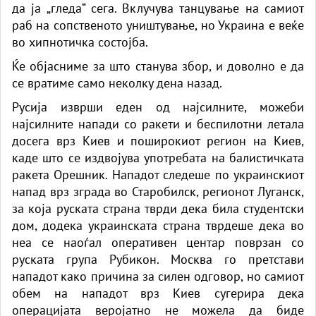
да ја „гледа“ сега. Вклучува танцување на самиот
раб на сопственото уништување, но Украина е веќе
во хипнотичка состојба.
Ќе објасниме за што станува збор, и доволно е да
се вратиме само неколку дена назад.
Русија изврши еден од најсилните, можеби
најсилните напади со ракети и беспилотни летала
досега врз Киев и поширокиот регион на Киев,
каде што се издвојува употребата на балистичката
ракета Орешник. Нападот следеше по украинскиот
напад врз зграда во Старобилск, регионот Луганск,
за која руската страна тврди дека била студентски
дом, додека украинската страна тврдеше дека во
неа се наоѓал оперативен центар поврзан со
руската група Рубикон. Москва го претстави
нападот како причина за силен одговор, но самиот
обем на нападот врз Киев сугерира дека
операцијата веројатно не можела да биде