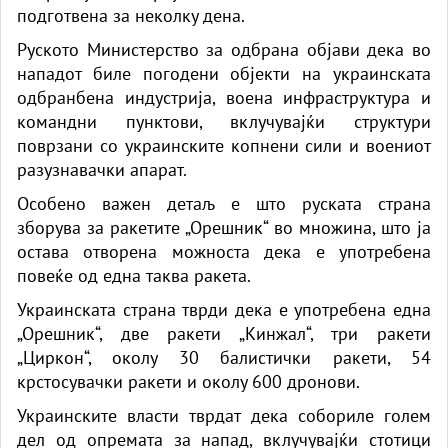
подготвена за неколку дена.
Руското Министерство за одбрана објави дека во
нападот биле погодени објекти на украинската
одбранбена индустрија, воена инфраструктура и
командни пунктови, вклучувајќи структури
поврзани со украинските копнени сили и воениот
разузнавачки апарат.
Особено важен детаљ е што руската страна
зборува за ракетите „Орешник“ во множина, што ја
остава отворена можноста дека е употребена
повеќе од една таква ракета.
Украинската страна тврди дека е употребена една
„Орешник“, две ракети „Кинжал“, три ракети
„Циркон“, околу 30 балистички ракети, 54
крстосувачки ракети и околу 600 дронови.
Украинските власти тврдат дека собориле голем
дел од опремата за напад, вклучувајќи стотици