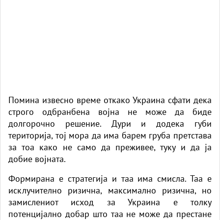
Помина извесно време откако Украина сфати дека
строго одбранбена војна не може да биде
долгорочно решение. Дури и додека губи
територија, тој мора да има барем груба претстава
за тоа како не само да преживее, туку и да ја
добие војната.
Формирана е стратегија и таа има смисла. Таа е
исклучително ризична, максимално ризична, но
замислениот исход за Украина е толку
потенцијално добар што таа не може да престане