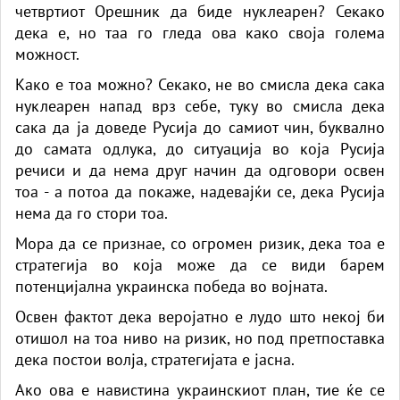
четвртиот Орешник да биде нуклеарен? Секако
дека е, но таа го гледа ова како своја голема
можност.
Како е тоа можно? Секако, не во смисла дека сака
нуклеарен напад врз себе, туку во смисла дека
сака да ја доведе Русија до самиот чин, буквално
до самата одлука, до ситуација во која Русија
речиси и да нема друг начин да одговори освен
тоа - а потоа да покаже, надевајќи се, дека Русија
нема да го стори тоа.
Мора да се признае, со огромен ризик, дека тоа е
стратегија во која може да се види барем
потенцијална украинска победа во војната.
Освен фактот дека веројатно е лудо што некој би
отишол на тоа ниво на ризик, но под претпоставка
дека постои волја, стратегијата е јасна.
Ако ова е навистина украинскиот план, тие ќе се