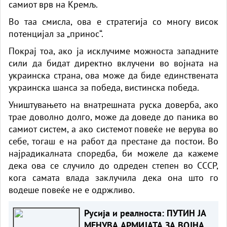
самиот врв на Кремљ.
Во таа смисла, ова е стратегија со многу висок
потенцијал за „принос“.
Покрај тоа, ако ја исклучиме можноста западните
сили да бидат директно вклучени во војната на
украинска страна, ова може да биде единствената
украинска шанса за победа, вистинска победа.
Уништувањето на внатрешната руска доверба, ако
трае доволно долго, може да доведе до паника во
самиот систем, а ако системот повеќе не верува во
себе, тогаш е на работ да престане да постои. Во
најрадикалната споредба, би можеле да кажеме
дека ова се случило до одреден степен во СССР,
кога самата влада заклучила дека она што го
водеше повеќе не е одржливо.
Русија и реалноста: ПУТИН ЈА
МЕНУВА АРМИЈАТА ЗА ВОЈНА