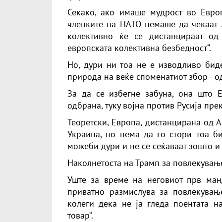
Секако, ако имаше мудрост во Европ
членките на НАТО немаше да чекаат л
колективно ќе се дистанцираат о
европската колективна безбедност“.
Но, дури ни тоа не е изводливо биде
природа на веќе споменатиот збор - од
За да се избегне забуна, она што 
одбрана, туку војна против Русија пре
Теоретски, Европа, дистанцирана од 
Украина, но нема да го стори тоа би
можеби дури и не се сеќаваат зошто и 
Наколнетоста на Трамп за повлекувањ
Уште за време на неговиот прв манд
приватно размислува за повлекувањ
колеги дека не ја гледа поентата на
товар“.