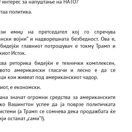
т интерес за напуштање на НАТО?
 таа политика.
зи имиџ на претседател кој го спречува
ски војни“ и надворешната безбедност. Ова е,
 бидејќи главниот потрошувач е токму Трамп и
киот Исток.
ква реторика бидејќи е технички комплексен,
твото американски гласачи и лесно е да се
јци кои живеат под американскиот чадор.
иот, е економски.
ана значат огромни средства за американските
ко Вашингтон успее да ја поврзе политичката
истеми (а Трамп се сомнева дека продажбата ќе
и останат „сами“!).