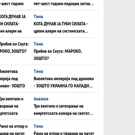
пет-шест години подоцна затоа
што НЕМААТ ВНУЦИ ДА ГИ
Tема
ЗАМЕНАТ
КОГА ДУНАВ ЈА ГУБИ СИЛАТА -
црвен аларм на системската
плоча од јужна Германија до
Tема
Црното Море...
Пробив во Сеута: МАРОКО,
ЗОШТО?
Tема
Виолетова империја под дронови
- ЗОШТО УКРАИНА ГО НАПАДНА
РУСКИОТ WILDBERRIES
Aнализа
Три вентили и затворање на
енергетската комора на светот:
Нападот во Суец најавува
Tема
глобален енергетски инфаркт?
Рамо на отпор и тврдина на патот