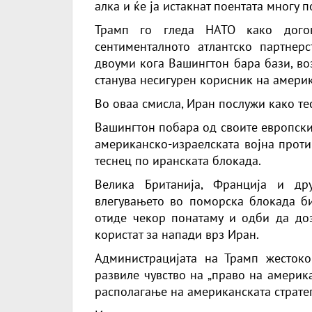
алка и ќе ја истакнат поентата многу п
Трамп го гледа НАТО како догов
сентименталното атлантско партнерс
двоуми кога Вашингтон бара бази, во
станува несигурен корисник на америк
Во оваа смисла, Иран послужи како тес
Вашингтон побара од своите европски
американско-израелската војна проти
теснец по иранската блокада.
Велика Британија, Франција и др
влегувањето во поморска блокада би
отиде чекор понатаму и одби да до
користат за напади врз Иран.
Администрацијата на Трамп жестоко
развиле чувство на „право на америка
располагање на американската стратег