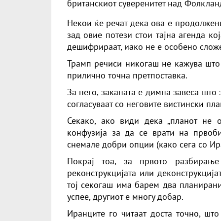
британскиот суверенитет над Фолклан
Некои ќе речат дека ова е продолжен
зад овие потези стои тајна агенда кој
дешифрираат, иако не е особено слож
Трамп речиси никогаш не кажува што 
прилично точна претпоставка.
За него, заканата е димна завеса што 
согласуваат со неговите вистински пла
Секако, ако види дека „планот не 
конфузија за да се врати на првоби
снемале добри опции (како сега со Ир
Покрај тоа, за првото разбирањ
реконструкцијата или деконструкција
тој секогаш има барем два планирани
успее, другиот е многу добар.
Иранците го читаат доста точно, што