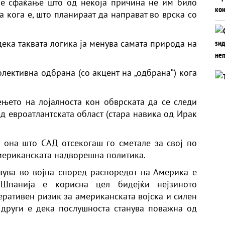
а е сфаќање што од некоја причина не им било
а кога е, што планираат да направат во врска со
дека таквата логика ја менува самата природа на
олективна одбрана (со акцент на „одбрана“) кога
њето на лојалноста кон обврската да се следи
д евроатлантската област (стара навика од Ирак
 она што САД отсекогаш го сметале за свој по
мериканската надворешна политика.
твува во војна според распоредот на Америка е
 Шпанија е корисна цел бидејќи нејзиното
ративен ризик за американската војска и силен
 други е дека послушноста станува поважна од