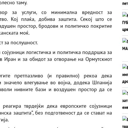
олесно таму.
ор за услуги, со минимална вредност за
тво. Кој плаќа, добива заштита. Секој што се
здушен простор, бродови и политичко покритие
анската моќ.
т за послушност.
 сојузници логистичка и политичка поддршка за
в Иран и за обидот за отворање на Ормутскиот
угите претпазливо (и правилно) рекоа дека
 значело влегување во војна, додека Шпанија
зволи нивните бази и воздушен простор да се
 реагира тврдејќи дека европските сојузници
нска заштита“, без подготвеност да се стават на
ија.