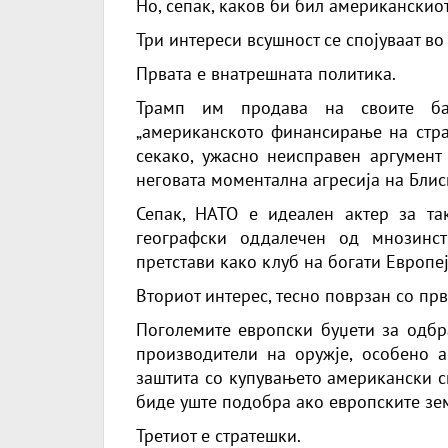
Но, сепак, каков би бил американскио
Три интереси всушност се спојуваат во
Првата е внатрешната политика.
Трамп им продава на своите ба
„американското финансирање на стран
секако, ужасно неисправен аргумент
неговата моментална агресија на Блис
Сепак, НАТО е идеален актер за та
географски оддалечен од мнозинс
претстави како клуб на богати Европе
Вториот интерес, тесно поврзан со прв
Поголемите европски буџети за одбр
производители на оружје, особено а
заштита со купувањето американски с
биде уште подобра ако европските земј
Третиот е стратешки.