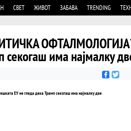
АН
СВЕТ
ЖИВОТ
ЗАБАВА
TRENDING
ТЕХ
ИТИЧКА ОФТАЛМОЛОГИЈА? 
п секогаш има најмалку д