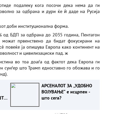
отиде подалеку кога посочи дека нема да ги
оволно за одбрана и дури ќе ѝ даде на Русија
окот доби институционална форма.
5% од БДП за одбрана до 2035 година, Пентагон
 можат првенствено да бидат фокусирани на
 сè повеќе ја опишува Европа како континент на
оволност и цивилизациски пад. ж
истина во тоа доаѓа од фактот дека Европа ги
н сунѓер што Трамп едноставно го обожава и го
нд).
АРСЕНАЛОТ ЗА „УДОБНО
ВОЈУВАЊЕ“ е исцрпен -
ШТО
што сега?
Т