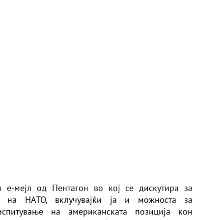
н е-мејл од Пентагон во кој се дискутира за
и на НАТО, вклучувајќи ја и можноста за
спитување на американската позиција кон