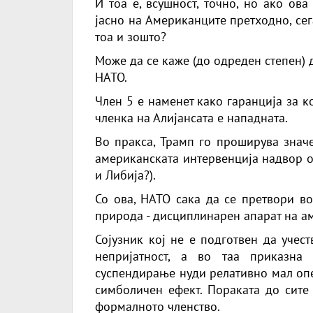
И тоа е, всушност, точно, но ако ов
јасно на Американците претходно, сег
тоа и зошто?
Може да се каже (до одреден степен) 
НАТО.
Член 5 е наменет како гаранција за к
членка на Алијансата е нападната.
Во пракса, Трамп го проширува значе
американската интервенција надвор о
и Либија?).
Со ова, НАТО сака да се претвори во
природа - дисциплинарен апарат на а
Сојузник кој не е подготвен да учес
непријатност, а во таа приказна
суспендирање нуди релативно мал опе
симболичен ефект. Пораката до сите
формалното членство.