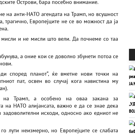
дските Острови, бара посебно внимание.
ие на анти-НАТО агендата на Трамп, но всушност
а, трагично, Европејците не се во можност да ја
ена.
мисли и не мисли што вели. Да почнеме со таа
збунува, а оние кои се доволно збунети потоа се
нови.
оди според планот“, ќе вметне нови точки на
тниот пат, освен во случај кога навистина му
ан).
е на Трамп, а особено на оваа закана за
та на НАТО алијансата, важно е да се знае дека
 задоволителни исходи, односно ако едниот не
 го лути неизмерно, но Европејците се слабата