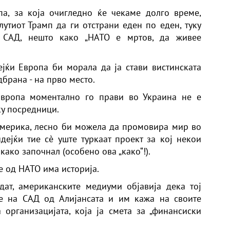
а, за која очигледно ќе чекаме долго време,
утиот Трамп да ги отстрани еден по еден, туку
д САД, нешто како „НАТО е мртов, да живее
јќи Европа би морала да ја стави вистинската
брана - на прво место.
Европа моментално го прави во Украина не е
ку посредници.
Америка, лесно би можела да промовира мир во
дејќи тие сè уште туркаат проект за кој некои
како започнал (особено ова „како“!).
е од НАТО има историја.
ат, американските медиуми објавија дека тој
е на САД од Алијансата и им кажа на своите
 организацијата, која ја смета за „финансиски