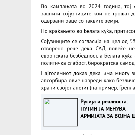
Во кампањата во 2024 година, тој 
заштити сојузниците кои не трошат д
одврзани раце со таквите земји.
По враќањето во Белата куќа, притис
Сојузниците се согласија на цел од 
отворено рече дека САД повеќе не
европската безбедност, а Белата куќа
политичка слабост, бирократска самод
Најголемиот доказ дека има многу в
апсорбира овие навреди како безличе
храни својот апетит (на пример, Гренла
Русија и реалноста:
ПУТИН ЈА МЕНУВА
АРМИЈАТА ЗА ВОЈНА 
ОСТАНУВА БЕЗ ФРОН