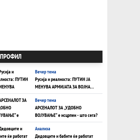
ПРОФИЛ
Вечер тема
Русија и реалноста: ПУТИН ЈА
МЕНУВА АРМИЈАТА ЗА ВОЈНА
ШТО ОСТАНУВА БЕЗ ФРОНТ
Вечер тема
АРСЕНАЛОТ ЗА „УДОБНО
ВОЈУВАЊЕ“ е исцрпен - што сега?
Анализа
Дедовците и бабите ќе работат