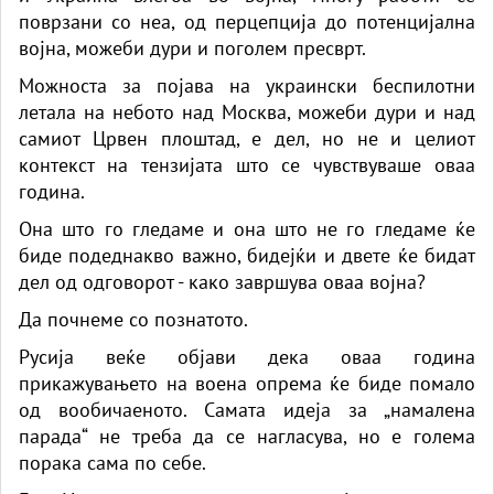
поврзани со неа, од перцепција до потенцијална
војна, можеби дури и поголем пресврт.
Можноста за појава на украински беспилотни
летала на небото над Москва, можеби дури и над
самиот Црвен плоштад, е дел, но не и целиот
контекст на тензијата што се чувствуваше оваа
година.
Она што го гледаме и она што не го гледаме ќе
биде подеднакво важно, бидејќи и двете ќе бидат
дел од одговорот - како завршува оваа војна?
Да почнеме со познатото.
Русија веќе објави дека оваа година
прикажувањето на воена опрема ќе биде помало
од вообичаеното. Самата идеја за „намалена
парада“ не треба да се нагласува, но е голема
порака сама по себе.