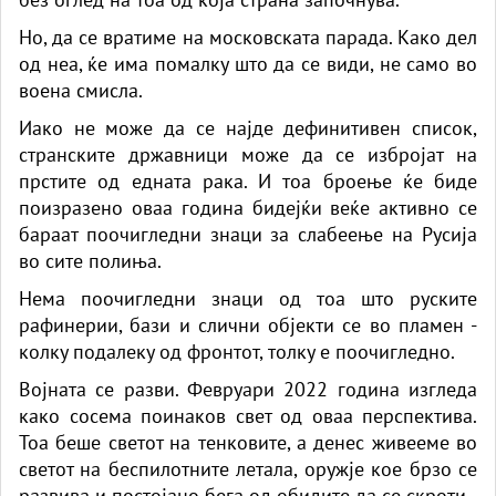
Но, да се вратиме на московската парада. Како дел
од неа, ќе има помалку што да се види, не само во
воена смисла.
Иако не може да се најде дефинитивен список,
странските државници може да се избројат на
прстите од едната рака. И тоа броење ќе биде
поизразено оваа година бидејќи веќе активно се
бараат поочигледни знаци за слабеење на Русија
во сите полиња.
Нема поочигледни знаци од тоа што руските
рафинерии, бази и слични објекти се во пламен -
колку подалеку од фронтот, толку е поочигледно.
Војната се разви. Февруари 2022 година изгледа
како сосема поинаков свет од оваа перспектива.
Тоа беше светот на тенковите, а денес живееме во
светот на беспилотните летала, оружје кое брзо се
развива и постојано бега од обидите да се скроти.