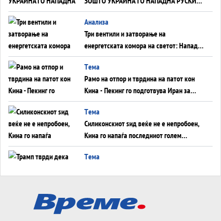
ЗОШТО УКРАИНА ГО НАПАДНА РУСКИОТ
WILDBERRIES
Aнализа
Три вентили и затворање на
енергетската комора на светот: Нападот
во Суец најавува глобален енергетски
Tема
инфаркт?
Рамо на отпор и тврдина на патот кон
Кина - Пекинг го подготвува Иран за
американска копнена инвазија
Tема
Силиконскиот ѕид веќе не е непробоен,
Кина го напаѓа последниот голем
монопол на Западот?
Tема
Трамп тврди дека повторно „разговара“
со Иран - ваквите моменти се поопасни
од отворените закани
Tема
ДЛАБОКО УДОЛУ: Сметководствените