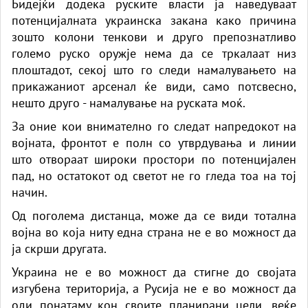
Бидејќи додека руските власти ја наведуваат
потенцијалната украинска закана како причина
зошто колони тенкови и друго препознатливо
големо руско оружје нема да се тркалаат низ
плоштадот, секој што го следи намалувањето на
прикажаниот арсенал ќе види, само потсвесно,
нешто друго - намалување на руската моќ.
За оние кои внимателно го следат напредокот на
војната, фронтот е полн со утврдувања и линии
што отвораат широки простори по потенцијален
пад, но остатокот од светот не го гледа тоа на тој
начин.
Од поголема дистанца, може да се види тотална
војна во која ниту една страна не е во можност да
ја скрши другата.
Украина не е во можност да стигне до својата
изгубена територија, а Русија не е во можност да
оди понатаму кон своите планирани цели, веќе