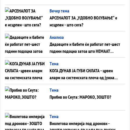
БЕЗ ФРОНТ
Вечер тема
АРСЕНАЛОТ ЗА „УДОБНО ВОЈУВАЊЕ“ е
исцрпен - што сега?
Анализа
Дедовците и бабите ќе работат пет-шест
години подоцна затоа што НЕМААТ
ВНУЦИ ДА ГИ ЗАМЕНАТ
Tема
КОГА ДУНАВ ЈА ГУБИ СИЛАТА - црвен
аларм на системската плоча од јужна
Германија до Црното Море...
Tема
Пробив во Сеута: МАРОКО, ЗОШТО?
Tема
Виолетова империја под дронови -