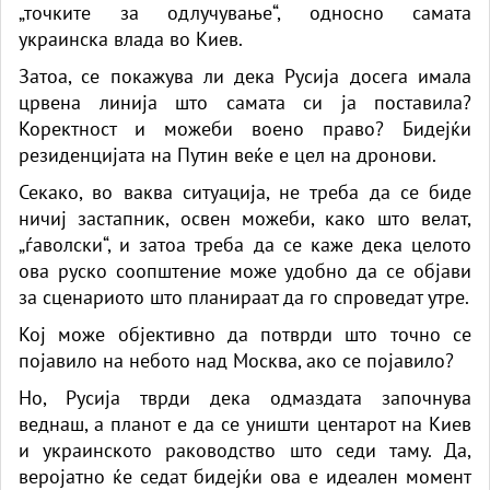
„точките за одлучување“, односно самата
украинска влада во Киев.
Затоа, се покажува ли дека Русија досега имала
црвена линија што самата си ја поставила?
Коректност и можеби воено право? Бидејќи
резиденцијата на Путин веќе е цел на дронови.
Секако, во ваква ситуација, не треба да се биде
ничиј застапник, освен можеби, како што велат,
„ѓаволски“, и затоа треба да се каже дека целото
ова руско соопштение може удобно да се објави
за сценариото што планираат да го спроведат утре.
Кој може објективно да потврди што точно се
појавило на небото над Москва, ако се појавило?
Но, Русија тврди дека одмаздата започнува
веднаш, а планот е да се уништи центарот на Киев
и украинското раководство што седи таму. Да,
веројатно ќе седат бидејќи ова е идеален момент