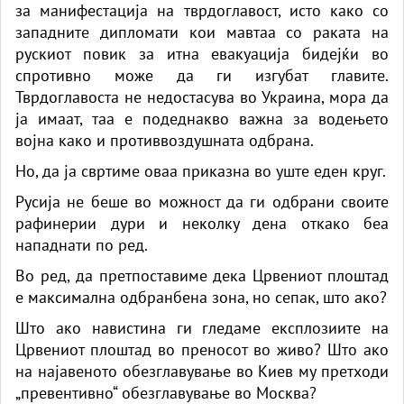
за манифестација на тврдоглавост, исто како со
западните дипломати кои мавтаа со раката на
рускиот повик за итна евакуација бидејќи во
спротивно може да ги изгубат главите.
Тврдоглавоста не недостасува во Украина, мора да
ја имаат, таа е подеднакво важна за водењето
војна како и противвоздушната одбрана.
Но, да ја свртиме оваа приказна во уште еден круг.
Русија не беше во можност да ги одбрани своите
рафинерии дури и неколку дена откако беа
нападнати по ред.
Во ред, да претпоставиме дека Црвениот плоштад
е максимална одбранбена зона, но сепак, што ако?
Што ако навистина ги гледаме експлозиите на
Црвениот плоштад во преносот во живо? Што ако
на најавеното обезглавување во Киев му претходи
„превентивно“ обезглавување во Москва?