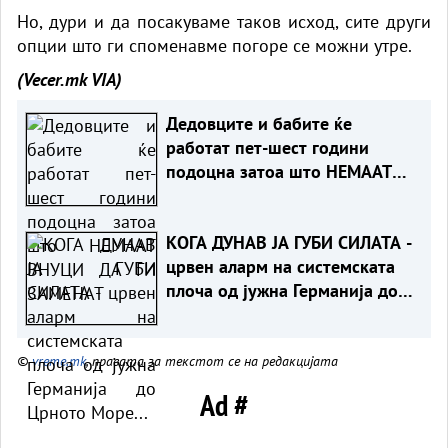
Но, дури и да посакуваме таков исход, сите други
опции што ги споменавме погоре се можни утре.
(Vecer.mk
VIA)
Дедовците и бабите ќе
работат пет-шест години
подоцна затоа што НЕМААТ
ВНУЦИ ДА ГИ ЗАМЕНАТ
КОГА ДУНАВ ЈА ГУБИ СИЛАТА -
црвен аларм на системската
плоча од јужна Германија до
Црното Море...
©
vreme.mk
, правата за текстот се на редакцијата
Ad #