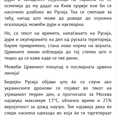
осмелија да му дадат на Киев оружје кое би се
насочило длабоко во Русија. Тоа се сметаше за
табу, напад што може да доведе до огромна
ескалација, можеби дури и нуклеарна.
Но, со текот на времето, напаѓањето на Русија,
дури и окупирањето на дел од руската територија,
барем привремено, стана нова норма на војната.
Црвените линии избледија до тој степен што е
тешко да се каже каде се тие денес.
Можеби Црвениот плоштад е последната црвена
линија!
Бидејќи Русија објави што ќе се случи ако
украинските дронови се појават во текот на
утрешниот тмурен ден, а прогнозата за Москва
најавува максимум 13°C, облачно време и 25%
веројатност за дожд наутро. Тие најавија дека ќе
следи насилна одмазда во која ќе ги таргетираат