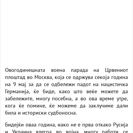
Овогодинешната воена парада на Црвениот
плоштад во Москва, која се одржува секоја година
на 9 мај за да се одбележи падот на нацистичка
Германија, ќе биде, како што веќе можете да
забележите, многу посебна, а во ова време утре,
кога ќе помине, ќе можеме да заклучиме дали
била и историски судбоносна.
Бидејќи оваа година, иако не е прва откако Русија
и Украина влегоа во војна, многу работи се