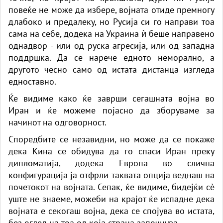
повеќе не може да избере, војната отиде премногу
длабоко и предалеку, но Русија си го направи тоа
сама на себе, додека на Украина ѝ беше направено
однадвор - или од руска агресија, или од западна
поддршка. Да се ​​нарече едното неморално, а
другото чесно само од истата дистанца изгледа
едноставно.
Ќе видиме како ќе заврши сегашната војна во
Иран и ќе можеме појасно да зборуваме за
начинот на одговорност.
Споредбите се незавидни, но може да се покаже
дека Кина се обидува да го спаси Иран преку
дипломатија, додека Европа во слична
конфигурација ја отфрли таквата опција веднаш на
почетокот на војната. Сепак, ќе видиме, бидејќи сè
уште не знаеме, можеби на крајот ќе испадне дека
војната е секогаш војна, дека се спојува во истата,
без оглед на тоа од која страна започнува.