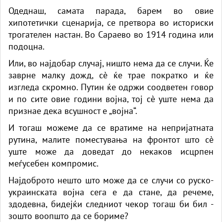
Одеднаш, самата парада, барем во овие
хипотетички сценарија, се претвора во историски
трогателен настан. Во Сараево во 1914 година или
подоцна.
Или, во најдобар случај, ништо нема да се случи. Ќе
заврне малку дожд, сè ќе трае пократко и ќе
изгледа скромно. Путин ќе одржи соодветен говор
и по сите овие години војна, тој сè уште нема да
признае дека всушност е „војна“.
И тогаш можеме да се вратиме на непријатната
рутина, малите поместувања на фронтот што сè
уште може да доведат до некаков исцрпен
меѓусебен компромис.
Најдоброто нешто што може да се случи со руско-
украинската војна сега е да стане, да речеме,
здодевна, бидејќи следниот чекор тогаш би бил -
зошто воопшто да се бориме?