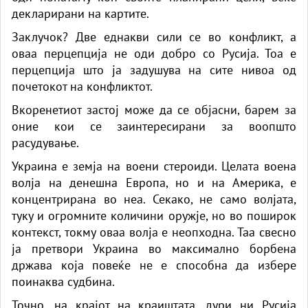
декларирани на картите.
Заклучок? Две еднакви сили се во конфликт, а
оваа перцепција не оди добро со Русија. Тоа е
перцепција што ја задушува на сите нивоа од
почетокот на конфликтот.
Вкоренетиот застој може да се објасни, барем за
оние кои се заинтересирани за воопшто
расудување.
Украина е земја на воени стероиди. Целата воена
волја на денешна Европа, но и на Америка, е
концентрирана во неа. Секако, не само волјата,
туку и огромните количини оружје, но во поширок
контекст, токму оваа волја е неопходна. Таа свесно
ја претвори Украина во максимално борбена
држава која повеќе не е способна да избере
поинаква судбина.
Точно, на крајот на краиштата, дури ни Русија