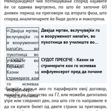
Меморандумот чие потпишување според најавите
ќе се одвива виртуелно, по што ќе започне 60
дневен период на преговори од втората фаза, што
според аналитичарите ќе биде долга и макотрпна.
Двајца мртви, вклучувајќи го
и вооружениот напаѓач, во
пукотница во училиште во
Тајланд
СУДОТ ПРЕСЕЧЕ - Казни за
стримерите кои го исмеваа
инфлуенсерот пред да почине
-Бидејќи дури и ако го парафирате овој договор,
можеби во присуство на Г7, или можеби дигитално
утре или следниот ден, она што сте го направиле е
да си купите билет од двете страни за преговори,