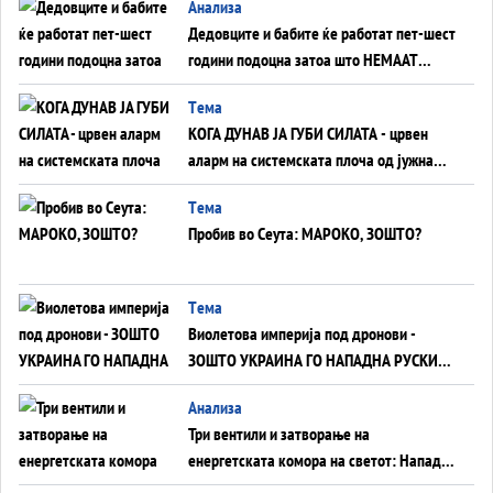
Анализа
Дедовците и бабите ќе работат пет-шест
години подоцна затоа што НЕМААТ
ВНУЦИ ДА ГИ ЗАМЕНАТ
Tема
КОГА ДУНАВ ЈА ГУБИ СИЛАТА - црвен
аларм на системската плоча од јужна
Германија до Црното Море...
Tема
Пробив во Сеута: МАРОКО, ЗОШТО?
Tема
Виолетова империја под дронови -
ЗОШТО УКРАИНА ГО НАПАДНА РУСКИОТ
WILDBERRIES
Aнализа
Три вентили и затворање на
енергетската комора на светот: Нападот
во Суец најавува глобален енергетски