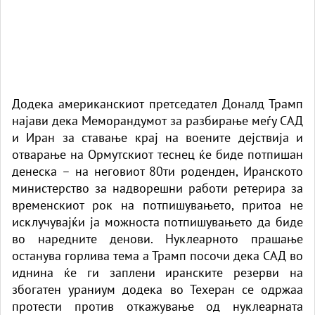
Додека американскиот претседател Доналд Трамп
најави дека Меморандумот за разбирање меѓу САД
и Иран за ставање крај на воените дејствија и
отварање на Ормутскиот теснец ќе биде потпишан
денеска – на неговиот 80ти роденден, Иранското
министерство за надворешни работи ретерира за
временскиот рок на потпишувањето, притоа не
исклучувајќи ја можноста потпишувањето да биде
во наредните денови. Нуклеарното прашање
останува горлива тема а Трамп посочи дека САД во
иднина ќе ги заплени иранските резерви на
збогатен ураниум додека во Техеран се одржаа
протести против откажување од нуклеарната