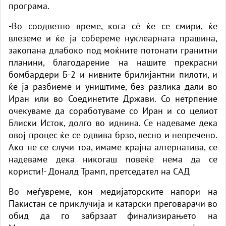
програма.
-Во соодветно време, кога сè ќе се смири, ќе
влеземе и ќе ја собереме нуклеарната прашина,
закопана длабоко под моќните потонати гранитни
планини, благодарение на нашите прекрасни
бомбардери Б-2 и нивните брилијантни пилоти, и
ќе ја разбиеме и уништиме, без разлика дали во
Иран или во Соединетите Држави. Со нетрпение
очекуваме да соработуваме со Иран и со целиот
Блиски Исток, долго во иднина. Се надеваме дека
овој процес ќе се одвива брзо, лесно и непречено.
Ако не се случи тоа, имаме крајна алтернатива, се
надеваме дека никогаш повеќе нема да се
користи!- Доналд Трамп, претседател на САД
Во меѓувреме, кон медијаторските напори на
Пакистан се приклучија и катарски преговарачи во
обид да го забрзаат финализирањето на