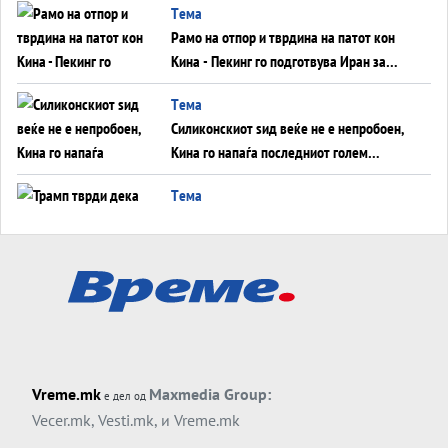
Tема
инфаркт?
Рамо на отпор и тврдина на патот кон
Кина - Пекинг го подготвува Иран за
американска копнена инвазија
Tема
Силиконскиот ѕид веќе не е непробоен,
Кина го напаѓа последниот голем
монопол на Западот?
Tема
Трамп тврди дека повторно „разговара“
со Иран - ваквите моменти се поопасни
од отворените закани
Tема
ДЛАБОКО УДОЛУ: Сметководствените
трикови што го соборија ЕНРОН ги
применуваат гигантите за ВИ
Tема
Vreme.mk
Maxmedia Group:
е дел од
АТОМСКО ДОМИНО НА БЛИСКИОТ
Vecer.mk
,
Vesti.mk
, и
Vreme.mk
ИСТОК