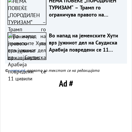
НЕМА ПОВЕЌЕ „ПОРОДИЛЕН
ТУРИЗАМ“ – Трамп го
ограничува правото на
стекнување државјанство
Во напад на јеменските Хути
врз јужниот дел на Саудиска
Арабија повредени се 11
цивили
©
vreme.mk
, правата за текстот се на редакцијата
Ad #