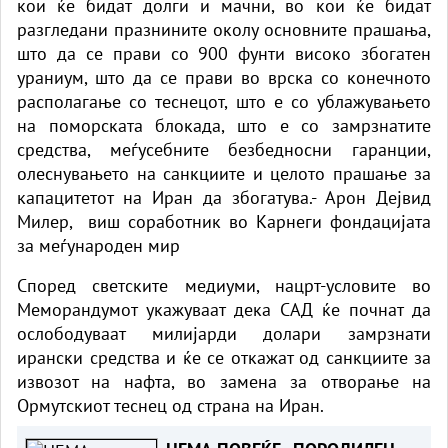
кои ќе бидат долги и мачни, во кои ќе бидат
разгледани празнините околу основните прашања,
што да се прави со 900 фунти високо збогатен
ураниум, што да се прави во врска со конечното
располагање со теснецот, што е со ублажувањето
на поморската блокада, што е со замрзнатите
средства, меѓусебните безбедносни гаранции,
олеснувањето на санкциите и целото прашање за
капацитетот на Иран да збогатува.- Арон Дејвид
Милер, виш соработник во Карнеги фондацијата
за меѓународен мир
Според светските медиуми, нацрт-условите во
Меморандумот укажуваат дека САД ќе почнат да
ослободуваат милијарди долари замрзнати
ирански средства и ќе се откажат од санкциите за
извозот на нафта, во замена за отворање на
Ормутскиот теснец од страна на Иран.