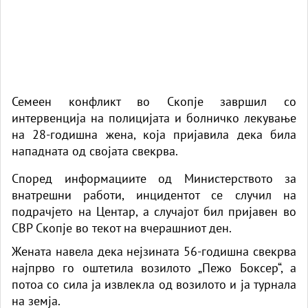
Семеен конфликт во Скопје завршил со
интервенција на полицијата и болничко лекување
на 28-годишна жена, која пријавила дека била
нападната од својата свекрва.
Според информациите од Министерството за
внатрешни работи, инцидентот се случил на
подрачјето на Центар, а случајот бил пријавен во
СВР Скопје во текот на вчерашниот ден.
Жената навела дека нејзината 56-годишна свекрва
најпрво го оштетила возилото „Пежо Боксер“, а
потоа со сила ја извлекла од возилото и ја турнала
на земја.