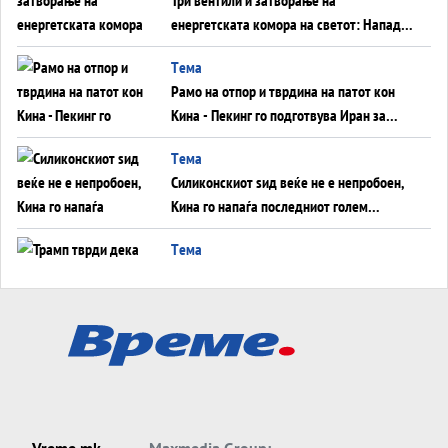
енергетската комора на светот: Нападот
во Суец најавува глобален енергетски
Tема
инфаркт?
Рамо на отпор и тврдина на патот кон
Кина - Пекинг го подготвува Иран за
американска копнена инвазија
Tема
Силиконскиот ѕид веќе не е непробоен,
Кина го напаѓа последниот голем
монопол на Западот?
Tема
Трамп тврди дека повторно „разговара“
со Иран - ваквите моменти се поопасни
од отворените закани
Tема
ДЛАБОКО УДОЛУ: Сметководствените
трикови што го соборија ЕНРОН ги
применуваат гигантите за ВИ
Tема
Vreme.mk
Maxmedia Group: