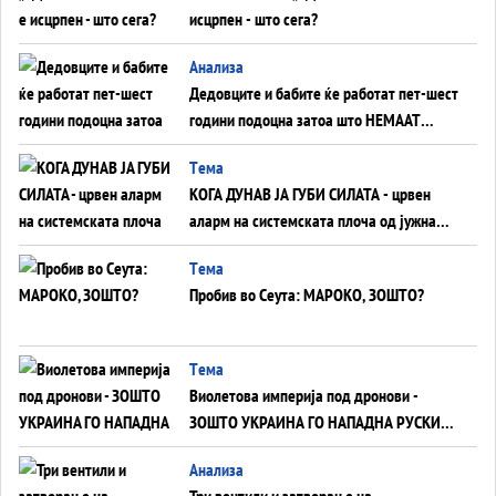
исцрпен - што сега?
Анализа
Дедовците и бабите ќе работат пет-шест
години подоцна затоа што НЕМААТ
ВНУЦИ ДА ГИ ЗАМЕНАТ
Tема
КОГА ДУНАВ ЈА ГУБИ СИЛАТА - црвен
аларм на системската плоча од јужна
Германија до Црното Море...
Tема
Пробив во Сеута: МАРОКО, ЗОШТО?
Tема
Виолетова империја под дронови -
ЗОШТО УКРАИНА ГО НАПАДНА РУСКИОТ
WILDBERRIES
Aнализа
Три вентили и затворање на