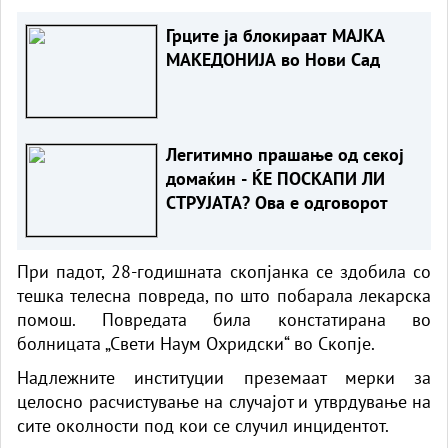
Грците ја блокираат МАЈКА
МАКЕДОНИЈА во Нови Сад
Легитимно прашање од секој
домаќин - ЌЕ ПОСКАПИ ЛИ
СТРУЈАТА? Ова е одговорот
При падот, 28-годишната скопјанка се здобила со
тешка телесна повреда, по што побарала лекарска
помош. Повредата била констатирана во
болницата „Свети Наум Охридски“ во Скопје.
Надлежните институции преземаат мерки за
целосно расчистување на случајот и утврдување на
сите околности под кои се случил инцидентот.