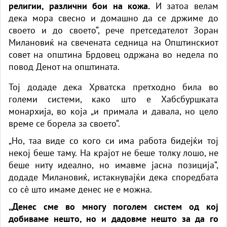
религии, различни бои на кожа.
И затоа велам
дека мора свесно и домашно да се држиме до
своето и до своето“, рече претседателот Зоран
Милановиќ на свечената седница на Општинскиот
совет на општина Брдовец одржана во недела по
повод Денот на општината.
Тој додаде дека Хрватска претходно била во
големи системи, како што е Хабсбуршката
монархија, во која „и примала и давала, но цело
време се борела за своето“.
„Но, таа виде со кого си има работа бидејќи тој
некој беше таму. На крајот не беше толку лошо, не
беше ниту идеално, но имавме јасна позиција“,
додаде Милановиќ, истакнувајќи дека споредбата
со сè што имаме денес не е можна.
„Денес сме во многу поголем систем од кој
добиваме нешто, но и дадовме нешто за да го