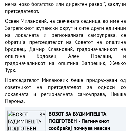
нема ново богатство или директен развој“, заклучи
претседателот.
Освен Милановиќ, на свечената седница, во име на
Загрепскиот жупански округ и сите други единици
на локалната и регионалната самоуправа, се
обратија претседателот на Советот на општина
Брдовец, Дамир Славновиќ, градоначалникот на
општина Брдовец, Ален Прелаци, и
градоначалникот на општина Запрешиќ, Жељко
Турк.
Претседателот Милановиќ беше придружуван од
советникот на претседателот за односи со
локалната и регионалната самоуправа, Никша
Пероња.
ВОЗОТ ЗА БУДИМПЕШТА
ПОДГОТВЕН - Патничкиот
сообраќај почнува наесен