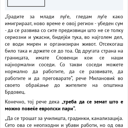
пристап до морето
„Градите за млади луѓе, гледам луѓе како
имигрираат, ново време е овој регион - убеден сум
- да се развива со сите предизвици што не се толку
сериозни и ужасни, бидејќи тука, во најголем дел,
се води мирен и организиран живот. Отсекогаш
било така и држете се до тоа. Од другата страна на
границата, имате Словенци кои се наши
најнормални соседи. Со такви соседи можете
нормално да работите, да се развивате, да
работите и да преговарате“, рече Милановиќ во
своето обраќање до жителите на општина
Брдовец.
Конечно, тој рече дека
„треба да се земат што е
можно повеќе европски пари“.
„Да се ​​трошат за училишта, градинки, канализација.
Сето ова се неопходни и убави работи, но од ова