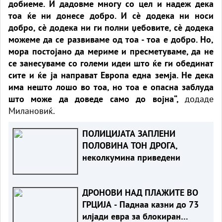
добиеме. И дадовме многу со цел и надеж дека
тоа ќе ни донесе добро. И сè додека ни носи
добро, сè додека ни ги полни џебовите, сè додека
можеме да се развиваме од тоа - тоа е добро. Но,
мора постојано да мериме и пресметуваме, да не
се занесуваме со големи идеи што ќе ги обединат
сите и ќе ја направат Европа една земја. Не дека
има нешто лошо во тоа, но тоа е опасна заблуда
што може да доведе само до војна“,
додаде
Милановиќ.
ПОЛИЦИЈАТА ЗАПЛЕНИ
ПОЛОВИНА ТОН ДРОГА,
неколкумина приведени
ДРОНОВИ НАД ПЛАЖИТЕ ВО
ГРЦИЈА - Паднаа казни до 73
илјади евра за блокиран