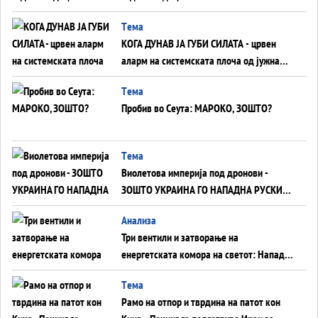
ВНУЦИ ДА ГИ ЗАМЕНАТ
Tема
КОГА ДУНАВ ЈА ГУБИ СИЛАТА - црвен
аларм на системската плоча од јужна
Германија до Црното Море...
Tема
Пробив во Сеута: МАРОКО, ЗОШТО?
Tема
Виолетова империја под дронови -
ЗОШТО УКРАИНА ГО НАПАДНА РУСКИОТ
WILDBERRIES
Aнализа
Три вентили и затворање на
енергетската комора на светот: Нападот
во Суец најавува глобален енергетски
Tема
инфаркт?
Рамо на отпор и тврдина на патот кон