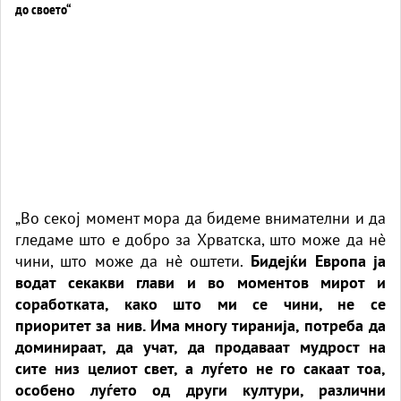
„Во секој момент мора да бидеме внимателни и да
гледаме што е добро за Хрватска, што може да нè
чини, што може да нè оштети.
Бидејќи Европа ја
водат секакви глави и во моментов мирот и
соработката, како што ми се чини, не се
приоритет за нив. Има многу тиранија, потреба да
доминираат, да учат, да продаваат мудрост на
сите низ целиот свет, а луѓето не го сакаат тоа,
особено луѓето од други култури, различни