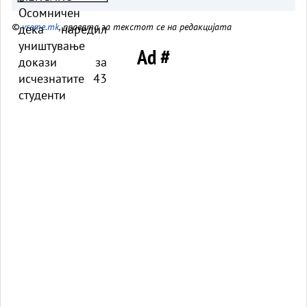
исчезнатите 43 студенти
©
vreme.mk
, правата за текстот се на редакцијата
Ad #