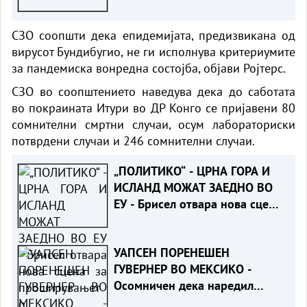
провери реакцијата на
сојузниците
СЗО соопшти дека епидемијата, предизвикана од
вирусот Бундибугио, не ги исполнува критериумите
за пандемиска вонредна состојба, објави Ројтерс.
СЗО во соопштението наведува дека до саботата
во покраината Итури во ДР Конго се пријавени 80
сомнителни смртни случаи, осум лабораториски
потврдени случаи и 246 сомнителни случаи.
„ПОЛИТИКО“ - ЦРНА ГОРА И
ИСЛАНД МОЖАТ ЗАЕДНО ВО
ЕУ - Брисел отвара нова сцена
за проширувањето
УАПСЕН ПОРЕНЕШЕН
ГУВЕРНЕР ВО МЕКСИКО -
Осомничен дека наредил
уништување докази за