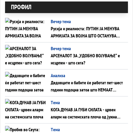
ПРОФИЛ
Вечер тема
Русија и реалноста: ПУТИН ЈА МЕНУВА
АРМИЈАТА ЗА ВОЈНА ШТО ОСТАНУВА
БЕЗ ФРОНТ
Вечер тема
АРСЕНАЛОТ ЗА „УДОБНО ВОЈУВАЊЕ“ е
исцрпен - што сега?
Анализа
Дедовците и бабите ќе работат пет-шест
години подоцна затоа што НЕМААТ
ВНУЦИ ДА ГИ ЗАМЕНАТ
Tема
КОГА ДУНАВ ЈА ГУБИ СИЛАТА - црвен
аларм на системската плоча од јужна
Германија до Црното Море...
Tема