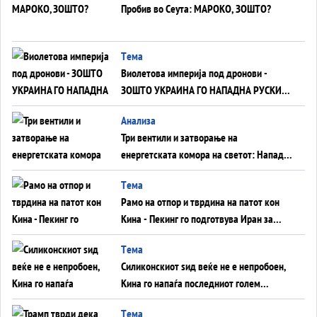
Пробив во Сеута: МАРОКО, ЗОШТО?
Tема
Виолетова империја под дронови -
ЗОШТО УКРАИНА ГО НАПАДНА РУСКИОТ
WILDBERRIES
Aнализа
Три вентили и затворање на
енергетската комора на светот: Нападот
во Суец најавува глобален енергетски
Tема
инфаркт?
Рамо на отпор и тврдина на патот кон
Кина - Пекинг го подготвува Иран за
американска копнена инвазија
Tема
Силиконскиот ѕид веќе не е непробоен,
Кина го напаѓа последниот голем
монопол на Западот?
Tема