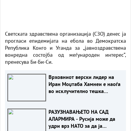
Светската здравствена организација (СЗО) денес ја
прогласи епидемијата на ебола во Демократска
Република Конго и Уганда за „јавноздравствена
вонредна состојба од меѓународен интерес“,
пренесува
Би-Би-Си
.
Врховниот верски лидер на
Иран Моџтаба Хамнеи е наоѓа
во исклучително тешка
здравствена состојба
РАЗУЗНАВАЊЕТО НА САД
АЛАРМИРА - Русија може да
удри врз НАТО за да ја