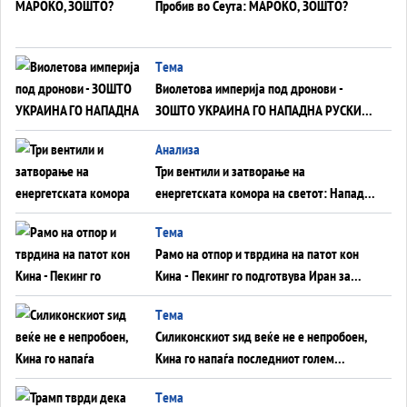
Пробив во Сеута: МАРОКО, ЗОШТО?
Tема
Виолетова империја под дронови -
ЗОШТО УКРАИНА ГО НАПАДНА РУСКИОТ
WILDBERRIES
Aнализа
Три вентили и затворање на
енергетската комора на светот: Нападот
во Суец најавува глобален енергетски
Tема
инфаркт?
Рамо на отпор и тврдина на патот кон
Кина - Пекинг го подготвува Иран за
американска копнена инвазија
Tема
Силиконскиот ѕид веќе не е непробоен,
Кина го напаѓа последниот голем
монопол на Западот?
Tема