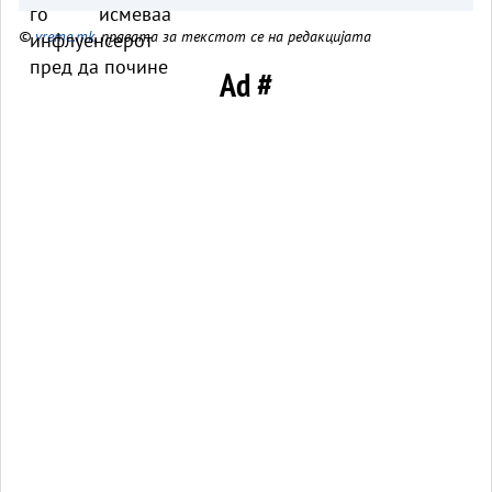
©
vreme.mk
, правата за текстот се на редакцијата
Ad #