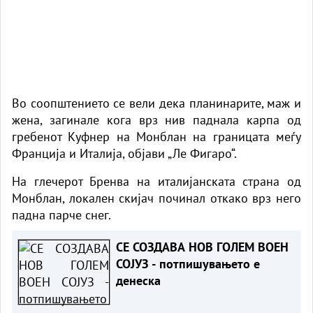
Во соопштението се вели дека планинарите, маж и
жена, загинале кога врз нив паднала карпа од
гребенот Куфнер на Монблан на границата меѓу
Франција и Италија, објави „Ле Фигаро“.
На глечерот Бренва на италијанската страна од
Монблан, локален скијач починал откако врз него
падна парче снег.
СЕ СОЗДАВА НОВ ГОЛЕМ ВОЕН
СОЈУЗ - потпишувањето е
денеска