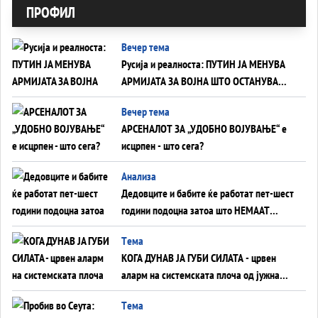
ПРОФИЛ
Вечер тема
Русија и реалноста: ПУТИН ЈА МЕНУВА
АРМИЈАТА ЗА ВОЈНА ШТО ОСТАНУВА
БЕЗ ФРОНТ
Вечер тема
АРСЕНАЛОТ ЗА „УДОБНО ВОЈУВАЊЕ“ е
исцрпен - што сега?
Анализа
Дедовците и бабите ќе работат пет-шест
години подоцна затоа што НЕМААТ
ВНУЦИ ДА ГИ ЗАМЕНАТ
Tема
КОГА ДУНАВ ЈА ГУБИ СИЛАТА - црвен
аларм на системската плоча од јужна
Германија до Црното Море...
Tема