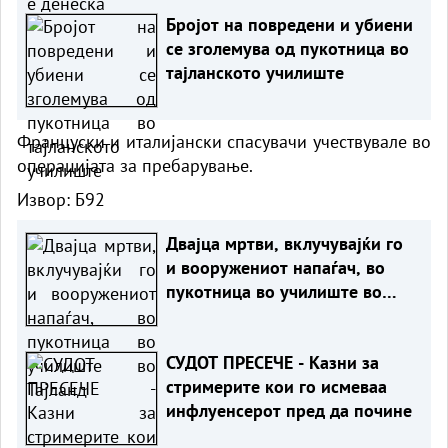
Бројот на повредени и убиени
се зголемува од пукотница во
тајланското училиште
Француски и италијански спасувачи учествувале во
операцијата за пребарување.
Извор:
Б92
Двајца мртви, вклучувајќи го
и вооружениот напаѓач, во
пукотница во училиште во
Тајланд
СУДОТ ПРЕСЕЧЕ - Казни за
стримерите кои го исмеваа
инфлуенсерот пред да почине