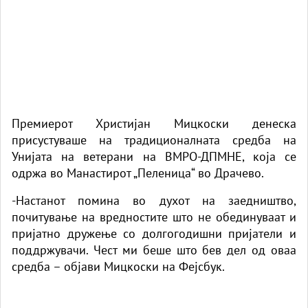
Премиерот Христијан Мицкоски денеска
присустуваше на традиционалната средба на
Унијата на ветерани на ВМРО-ДПМНЕ, која се
одржа во Манастирот „Пеленица“ во Драчево.
-Настанот помина во духот на заедништво,
почитување на вредностите што не обединуваат и
пријатно дружење со долгогодишни пријатели и
поддржувачи. Чест ми беше што бев дел од оваа
средба – објави Мицкоски на Фејсбук.