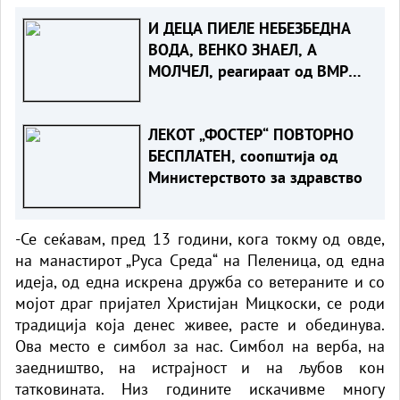
И ДЕЦА ПИЕЛЕ НЕБЕЗБЕДНА
ВОДА, ВЕНКО ЗНАЕЛ, А
МОЛЧЕЛ, реагираат од ВМРО-
ДПМНЕ
ЛЕКОТ „ФОСТЕР“ ПОВТОРНО
БЕСПЛАТЕН, соопштија од
Министерството за здравство
-Се сеќавам, пред 13 години, кога токму од овде,
на манастирот „Руса Среда“ на Пеленица, од една
идеја, од една искрена дружба со ветераните и со
мојот драг пријател Христијан Мицкоски, се роди
традиција која денес живее, расте и обединува.
Ова место е симбол за нас. Симбол на верба, на
заедништво, на истрајност и на љубов кон
татковината. Низ годините искачивме многу