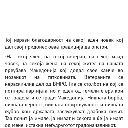
Тој изрази благодарност на секој еден човек кој
дал свој придонес оваа традиција да опстои.
-На секој член, на секој ветеран, на секој млад
човек, на секоја жена, на секој жител на нашата
преубава Македонија кој додал свое камче во
мозаикот на татковината. Ветераните се
нераскинлив дел од ВМРО. Тие се столбот на кој се
потпира партијата, но и еден од темелите врз кои
се градела и се гради Македонија. Нивната борба,
нивната верност, нивната пожртвуваност и нивната
љубов кон државата заслужуваат длабока почит.
Таа почит ја имале, ја имаат и секогаш ќе ја имаат
од мене, истакна меѓудруготот градоначалникот.