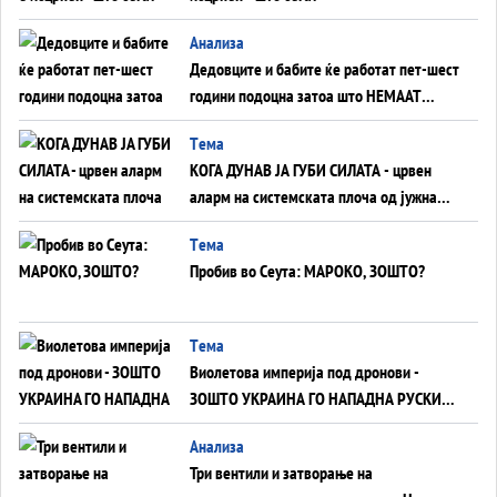
Анализа
Дедовците и бабите ќе работат пет-шест
години подоцна затоа што НЕМААТ
ВНУЦИ ДА ГИ ЗАМЕНАТ
Tема
КОГА ДУНАВ ЈА ГУБИ СИЛАТА - црвен
аларм на системската плоча од јужна
Германија до Црното Море...
Tема
Пробив во Сеута: МАРОКО, ЗОШТО?
Tема
Виолетова империја под дронови -
ЗОШТО УКРАИНА ГО НАПАДНА РУСКИОТ
WILDBERRIES
Aнализа
Три вентили и затворање на