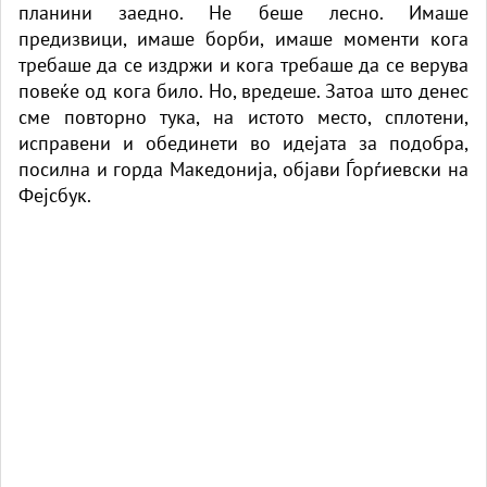
планини заедно. Не беше лесно. Имаше
предизвици, имаше борби, имаше моменти кога
требаше да се издржи и кога требаше да се верува
повеќе од кога било. Но, вредеше. Затоа што денес
сме повторно тука, на истото место, сплотени,
исправени и обединети во идејата за подобра,
посилна и горда Македонија, објави Ѓорѓиевски на
Фејсбук.