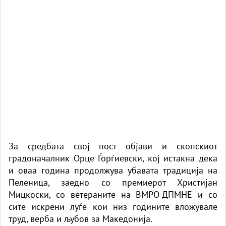
За средбата свој пост објави и скопскиот
градоначалник Орце Ѓорѓиевски, кој истакна дека
и оваа година продолжува убавата традиција на
Пеленица, заедно со премиерот Христијан
Мицкоски, со ветераните на ВМРО-ДПМНЕ и со
сите искрени луѓе кои низ годините вложувале
труд, верба и љубов за Македонија.