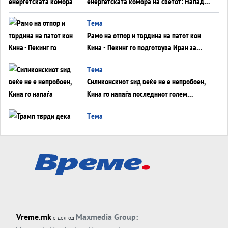
енергетската комора на светот: Нападот
во Суец најавува глобален енергетски
Tема
инфаркт?
Рамо на отпор и тврдина на патот кон
Кина - Пекинг го подготвува Иран за
американска копнена инвазија
Tема
Силиконскиот ѕид веќе не е непробоен,
Кина го напаѓа последниот голем
монопол на Западот?
Tема
Трамп тврди дека повторно „разговара“
со Иран - ваквите моменти се поопасни
од отворените закани
Tема
ДЛАБОКО УДОЛУ: Сметководствените
трикови што го соборија ЕНРОН ги
применуваат гигантите за ВИ
Tема
Vreme.mk
Maxmedia Group:
е дел од
АТОМСКО ДОМИНО НА БЛИСКИОТ