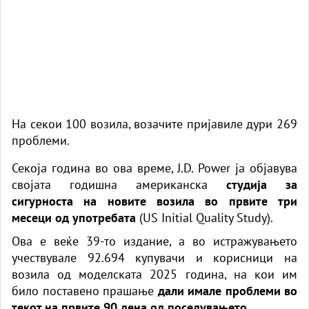
На секои 100 возила, возачите пријавиле дури 269
проблеми.
Секоја година во ова време, J.D. Power ја објавува
својата годишна американска
студија за
сигурноста на новите возила во првите три
месеци од употребата
(
US Initial Quality Study
).
Ова е веќе 39-то издание, а во истражувањето
учествувале 92.694 купувачи и корисници на
возила од моделската 2025 година, на кои им
било поставено прашање
дали имале проблеми во
текот на првите 90 дена од поседувањето.