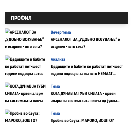
ПРОФИЛ
Вечер тема
АРСЕНАЛОТ ЗА „УДОБНО ВОЈУВАЊЕ“ е
исцрпен - што сега?
Анализа
Дедовците и бабите ќе работат пет-шест
години подоцна затоа што НЕМААТ
ВНУЦИ ДА ГИ ЗАМЕНАТ
Tема
КОГА ДУНАВ ЈА ГУБИ СИЛАТА - црвен
аларм на системската плоча од јужна
Германија до Црното Море...
Tема
Пробив во Сеута: МАРОКО, ЗОШТО?