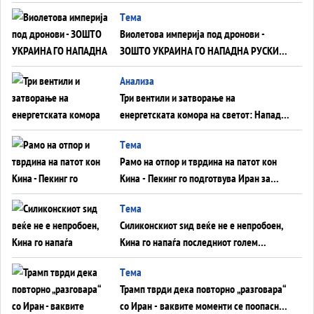
Tема
Виолетова империја под дронови -
ЗОШТО УКРАИНА ГО НАПАДНА РУСКИОТ
WILDBERRIES
Aнализа
Три вентили и затворање на
енергетската комора на светот: Нападот
во Суец најавува глобален енергетски
Tема
инфаркт?
Рамо на отпор и тврдина на патот кон
Кина - Пекинг го подготвува Иран за
американска копнена инвазија
Tема
Силиконскиот ѕид веќе не е непробоен,
Кина го напаѓа последниот голем
монопол на Западот?
Tема
Трамп тврди дека повторно „разговара“
со Иран - ваквите моменти се поопасни