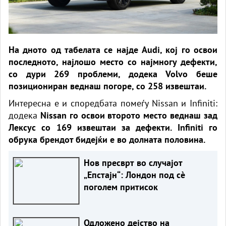
На дното од табелата се најде Audi, кој го освои
последното, најлошо место со најмногу дефекти,
со дури 269 проблеми, додека Volvo беше
позициониран веднаш погоре, со 258 извештаи.
Интересна е и споредбата помеѓу Nissan и Infiniti:
додека
Nissan го освои второто место веднаш зад
Лексус со 169 извештаи за дефекти. Infiniti го
обрука брендот бидејќи е во долната половина.
Нов пресврт во случајот
„Епстајн“: Лондон под сè
поголем притисок
Одложено дејство на