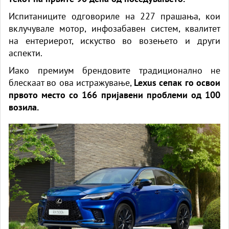
Испитаниците одговориле на 227 прашања, кои
вклучувале мотор, инфозабавен систем, квалитет
на ентериерот, искуство во возењето и други
аспекти.
Иако премиум брендовите традиционално не
блескаат во ова истражување,
Lexus сепак го освои
првото место со 166 пријавени проблеми од 100
возила.