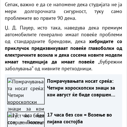
Сепак, важно е да се напомене дека студијата не ја
мери долгорочната сигурност, туку само
проблемите во првите 90 дена.
Џ. Д. Пауер, исто така, наведува дека премиум
автомобилите генерално имаат повеќе проблеми
од стандардните брендови, дека
хибридите со
приклучок предизвикуваат повеќе главоболки од
електричните возила и дека сосема новите модели
имаат тенденција да имаат повеќе
„бубрежни
заболувања“ од нивните претходници.
Помрачувањата носат среќа:
Четири хороскопски знаци за
кои август ќе биде совршен
месец
17 часа без сон = Возење во
пијана состојба