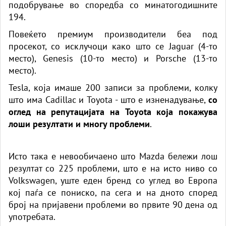
подобрување во споредба со минатогодишните
194.
Повеќето премиум производители беа под
просекот, со исклучоци како што се Jaguar (4-то
место), Genesis (10-то место) и Porsche (13-то
место).
Tesla, која имаше 200 записи за проблеми, колку
што има Cadillac и Toyota - што е изненадување,
со
оглед на репутацијата на Toyota која покажува
лоши резултати и многу проблеми
.
Исто така е невообичаено што Mazda бележи лош
резултат со 225 проблеми, што е на исто ниво со
Volkswagen, уште еден бренд со углед во Европа
кој паѓа се пониско, па сега и на дното според
број на пријавени проблеми во првите 90 дена од
употребата.