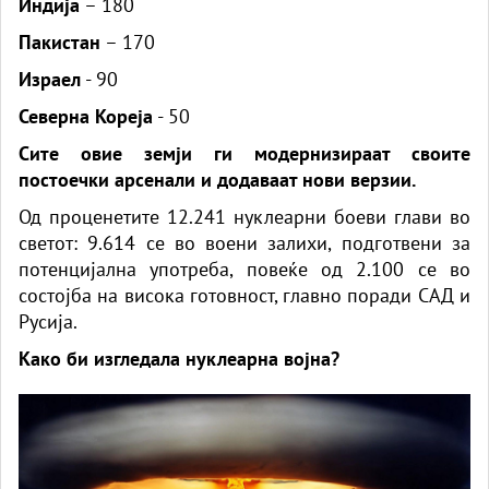
Индија
– 180
Пакистан
– 170
Израел
- 90
Северна Кореја
- 50
Сите овие земји ги модернизираат своите
постоечки арсенали и додаваат нови верзии.
Од проценетите 12.241 нуклеарни боеви глави во
светот: 9.614 се во воени залихи, подготвени за
потенцијална употреба, повеќе од 2.100 се во
состојба на висока готовност, главно поради САД и
Русија.
Како би изгледала нуклеарна војна?