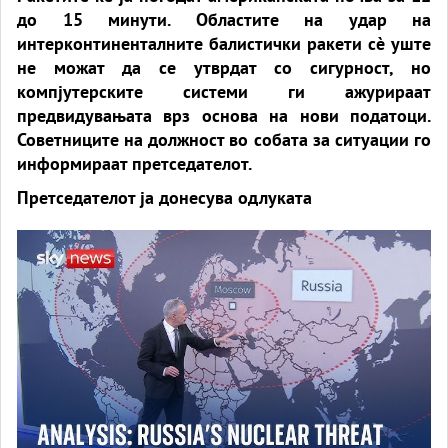
до 15 минути. Областите на удар на
интерконтиненталните балистички ракети сè уште
не можат да се утврдат со сигурност, но
компјутерските системи ги ажурираат
предвидувањата врз основа на нови податоци.
Советниците на должност во собата за ситуации го
информираат претседателот.
Претседателот ја донесува одлуката