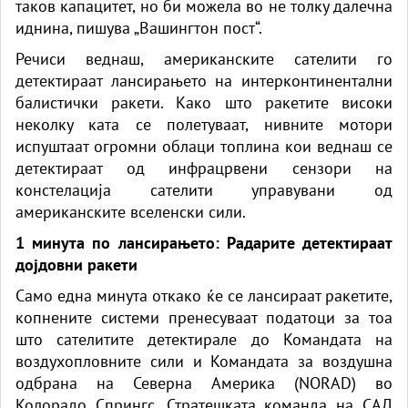
таков капацитет, но би можела во не толку далечна
иднина, пишува „Вашингтон пост“.
Речиси веднаш, американските сателити го
детектираат лансирањето на интерконтинентални
балистички ракети. Како што ракетите високи
неколку ката се полетуваат, нивните мотори
испуштаат огромни облаци топлина кои веднаш се
детектираат од инфрацрвени сензори на
констелација сателити управувани од
американските вселенски сили.
1 минута по лансирањето: Радарите детектираат
дојдовни ракети
Само една минута откако ќе се лансираат ракетите,
копнените системи пренесуваат податоци за тоа
што сателитите детектирале до Командата на
воздухопловните сили и Командата за воздушна
одбрана на Северна Америка (NORAD) во
Колорадо Спрингс, Стратешката команда на САД