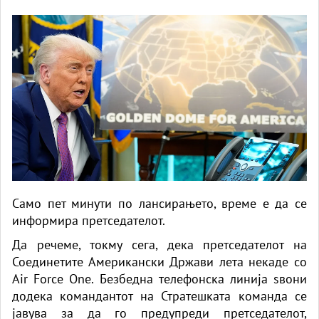
Само пет минути по лансирањето, време е да се
информира претседателот.
Да речеме, токму сега, дека претседателот на
Соединетите Американски Држави лета некаде со
Air Force One. Безбедна телефонска линија ѕвони
додека командантот на Стратешката команда се
јавува за да го предупреди претседателот,