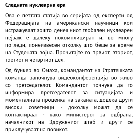
Следната нуклеарна ера
Ова е петтата статија во серијата од експерти од
Федерацијата на американски научници кои
истражуваат зошто денешниот глобален нуклеарен
пејзаж е далеку покомплициран и, во многу
погледи, понеизвесен отколку што беше за време
на Студената војна. Прочитајте го првиот, вториот,
третиот и четвртиот дел.
Од бункер во Омаха, командантот на Стратешката
команда започнува видеоконференција во живо
со претседателот. Командантот почнува да го
информира претседателот за ситуацијата и
моменталната проценка на заканата, додека други
високи советници - доколку можат да се
контактираат - како министерот за одбрана,
началникот на Здружениот штаб и други се
приклучуваат на повикот.