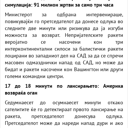
симулација: 91 милион жртви за само три часа
Министерот за одбрана интервенираше,
повикувајќи го претседателот да донесе одлука во
следните две минути или ризикува да ја изгуби
можноста за возврат. Непријателските ракети
веројатно се насочени кон три
интерконтинентални силоси за балистички ракети
лоцирани во западниот дел на САД за да се спречи
масовен одмазднички напад од САД, но може да
бидат и ракети насочени кон Вашингтон или други
големи командни центри.
17 до 18 минути по лансирањето: Америка
возвраќа оган
Седумнаесет до осумнаесет минути откако
сателитите ќе го детектираат првото лансирање на
ракета, претседателот донесува одлука.
Претседателот може да нареди напад дури и ако