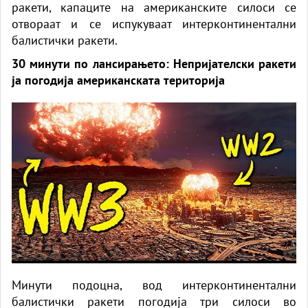
ракети, капаците на американските силоси се
отвораат и се испукуваат интерконтинентални
балистички ракети.
30 минути по лансирањето: Непријателски ракети
ја погодија американската територија
Минути подоцна, вод интерконтинентални
балистички ракети погодија три силоси во