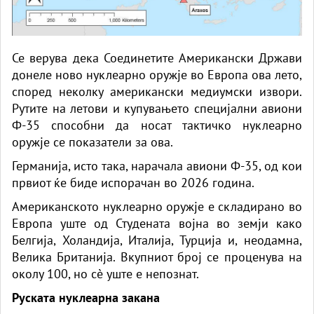
Се верува дека Соединетите Американски Држави
донеле ново нуклеарно оружје во Европа ова лето,
според неколку американски медиумски извори.
Рутите на летови и купувањето специјални авиони
Ф-35 способни да носат тактичко нуклеарно
оружје се показатели за ова.
Германија, исто така, нарачала авиони Ф-35, од кои
првиот ќе биде испорачан во 2026 година.
Американското нуклеарно оружје е складирано во
Европа уште од Студената војна во земји како
Белгија, Холандија, Италија, Турција и, неодамна,
Велика Британија. Вкупниот број се проценува на
околу 100, но сè уште е непознат.
Руската нуклеарна закана