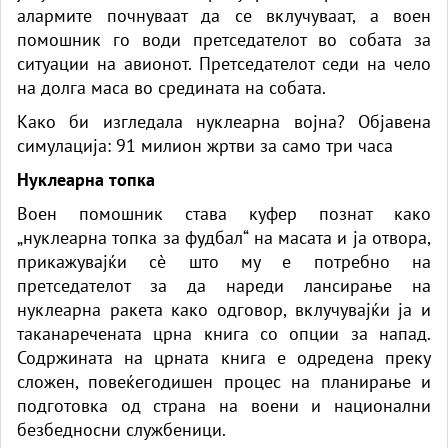
алармите почнуваат да се вклучуваат, а воен
помошник го води претседателот во собата за
ситуации на авионот. Претседателот седи на чело
на долга маса во средината на собата.
Како би изгледала нуклеарна војна? Објавена
симулација: 91 милион жртви за само три часа
Нуклеарна топка
Воен помошник става куфер познат како
„нуклеарна топка за фудбал“ на масата и ја отвора,
прикажувајќи сè што му е потребно на
претседателот за да нареди лансирање на
нуклеарна ракета како одговор, вклучувајќи ја и
таканаречената црна книга со опции за напад.
Содржината на црната книга е одредена преку
сложен, повеќегодишен процес на планирање и
подготовка од страна на воени и национални
безбедносни службеници.