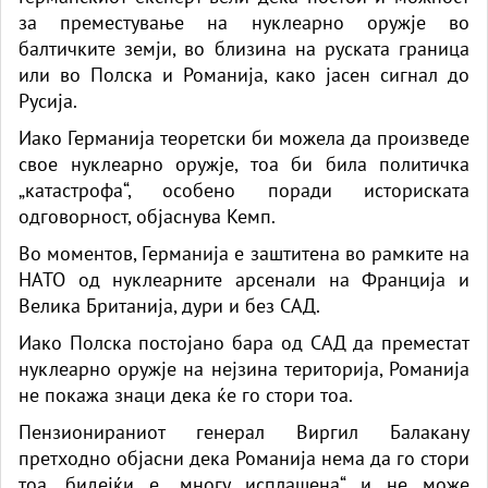
за преместување на нуклеарно оружје во
балтичките земји, во близина на руската граница
или во Полска и Романија, како јасен сигнал до
Русија.
Иако Германија теоретски би можела да произведе
свое нуклеарно оружје, тоа би била политичка
„катастрофа“, особено поради историската
одговорност, објаснува Кемп.
Во моментов, Германија е заштитена во рамките на
НАТО од нуклеарните арсенали на Франција и
Велика Британија, дури и без САД.
Иако Полска постојано бара од САД да преместат
нуклеарно оружје на нејзина територија, Романија
не покажа знаци дека ќе го стори тоа.
Пензионираниот генерал Виргил Балакану
претходно објасни дека Романија нема да го стори
тоа, бидејќи е „многу исплашена“ и не може