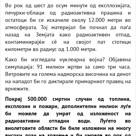
Во рок од шест до осум минути од експлозијата,
печурки-облаци од радиоактивна прашина и
остатоци би се искачиле околу 12.000 метри во
атмосферата. Тој материјал би почнал да паѓа
назад на Земјата како радиоактивен отпад,
контаминирајќи сè на својот пат стотици
километри во радиус од 1.000 метри.
Како би изгледала нуклеарна војна? Објавена
симулација: 91 милион жртви за само три часа.
Ветровите на голема надморска височина на денот
на нападот би го диктирале примарниот правец на
врнежите.
Покрај 500.000 смртни случаи од топлина,
експлозии и пожари, дополнителни милион луѓе
би можеле да умрат од изложеност на
радиоактивни отпадни води. Луѓето во
виолетовите области би биле изложени на многу
високи дози на зрачење и би умреле во рок од