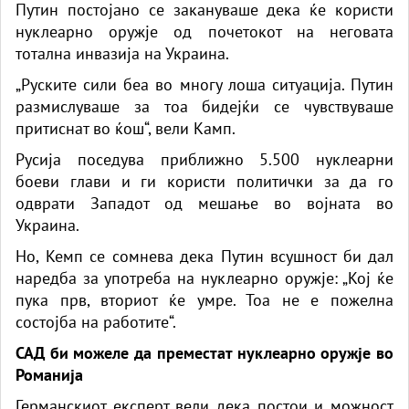
Путин постојано се закануваше дека ќе користи
нуклеарно оружје од почетокот на неговата
тотална инвазија на Украина.
„Руските сили беа во многу лоша ситуација. Путин
размислуваше за тоа бидејќи се чувствуваше
притиснат во ќош“, вели Камп.
Русија поседува приближно 5.500 нуклеарни
боеви глави и ги користи политички за да го
одврати Западот од мешање во војната во
Украина.
Но, Кемп се сомнева дека Путин всушност би дал
наредба за употреба на нуклеарно оружје: „Кој ќе
пука прв, вториот ќе умре. Тоа не е пожелна
состојба на работите“.
САД би можеле да преместат нуклеарно оружје во
Романија
Германскиот експерт вели дека постои и можност