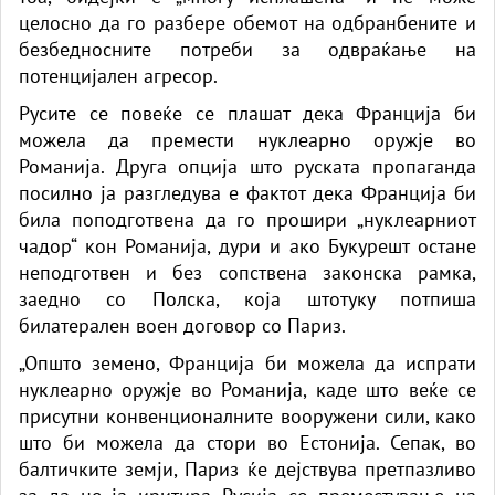
целосно да го разбере обемот на одбранбените и
безбедносните потреби за одвраќање на
потенцијален агресор.
Русите се повеќе се плашат дека Франција би
можела да премести нуклеарно оружје во
Романија. Друга опција што руската пропаганда
посилно ја разгледува е фактот дека Франција би
била поподготвена да го прошири „нуклеарниот
чадор“ кон Романија, дури и ако Букурешт остане
неподготвен и без сопствена законска рамка,
заедно со Полска, која штотуку потпиша
билатерален воен договор со Париз.
„Општо земено, Франција би можела да испрати
нуклеарно оружје во Романија, каде што веќе се
присутни конвенционалните вооружени сили, како
што би можела да стори во Естонија. Сепак, во
балтичките земји, Париз ќе дејствува претпазливо