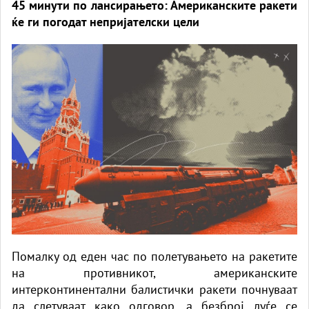
45 минути по лансирањето: Американските ракети
ќе ги погодат непријателски цели
Помалку од еден час по полетувањето на ракетите
на противникот, американските
интерконтинентални балистички ракети почнуваат
да слетуваат како одговор, а безброј луѓе се