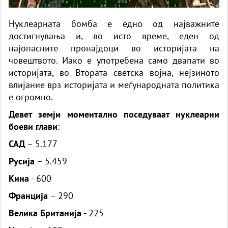
Нуклеарната бомба е едно од најважните
достигнувања и, во исто време, еден од
најопасните пронајдоци во историјата на
човештвото. Иако е употребена само двапати во
историјата, во Втората светска војна, нејзиното
влијание врз историјата и меѓународната политика
е огромно.
Девет земји моментално поседуваат нуклеарни
боеви глави
:
САД
– 5.177
Русија
– 5.459
Кина
- 600
Франција
– 290
Велика Британија
- 225