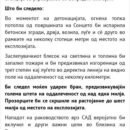
Што би следело:
Во моментот на детонацијата, огнена топка
потопла од површината на Сонцето би испарила
бетонски згради, дрвја, возила, луѓе и сè друго во
рамките на неколку стотици метри од местото на
експлозијата.
Заслепувачкиот блесок на светлина и топлина би
запалил пожари и би предизвикал изгореници од
трет степен кај луѓето во директна линија на видно
поле на оддалеченост од неколку километри.
Би следел моќен ударен бран, предизвикувајќи
голема штета на оддалеченост од над една милја.
Прозорците би се скршиле на растојание до шест
милји од местото на експлозијата.
Нападот на раководството врз САД веројатно би
вклучил и други важни цели во близина на