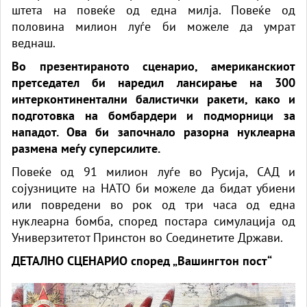
штета на повеќе од една милја. Повеќе од
половина милион луѓе би можеле да умрат
веднаш.
Во презентираното сценарио, американскиот
претседател би наредил лансирање на 300
интерконтинентални балистички ракети, како и
подготовка на бомбардери и подморници за
нападот. Ова би започнало разорна нуклеарна
размена меѓу суперсилите.
Повеќе од 91 милион луѓе во Русија, САД и
сојузниците на НАТО би можеле да бидат убиени
или повредени во рок од три часа од една
нуклеарна бомба, според постара симулација од
Универзитетот Принстон во Соединетите Држави.
ДЕТАЛНО СЦЕНАРИО според „Вашингтон пост“