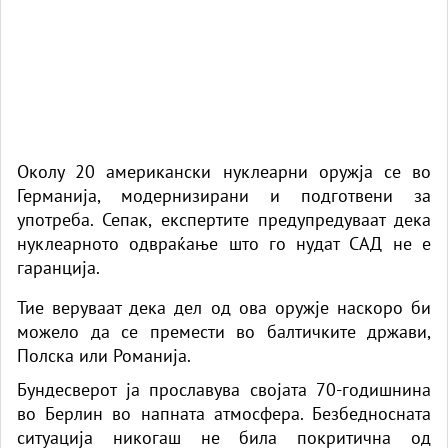
Околу 20 американски нуклеарни оружја се во
Германија, модернизирани и подготвени за
употреба. Сепак, експертите предупредуваат дека
нуклеарното одвраќање што го нудат САД не е
гаранција.
Тие веруваат дека дел од ова оружје наскоро би
можело да се премести во балтичките држави,
Полска или Романија.
Бундесверот ја прославува својата 70-годишнина
во Берлин во напната атмосфера. Безбедносната
ситуација никогаш не била покритична од