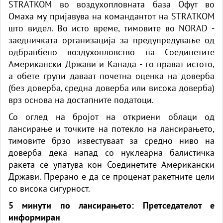
STRATKOM во воздухопловната база Офут во
Омаха му пријавува на командантот на STRATKOM
што видел. Во исто време, тимовите во NORAD -
заедничката организација за предупредување од
одбранбено воздухопловство на Соединетите
Американски Држави и Канада - го прават истото,
а обете групи даваат почетна оценка на доверба
(без доверба, средна доверба или висока доверба)
врз основа на достапните податоци.
Со оглед на бројот на откриени облаци од
лансирање и точките на потекло на лансирањето,
тимовите брзо известуваат за средно ниво на
доверба дека напад со нуклеарна балистичка
ракета се упатува кон Соединетите Американски
Држави. Прерано е да се проценат ракетните цели
со висока сигурност.
5 минути по лансирањето: Претседателот е
информиран