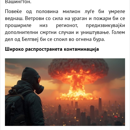
Вашингтон.
Повеќе од половина милион луѓе би умреле
веднаш. Ветрови со сила на ураган и пожари би се
прошириле низ регионот, предизвикувајќи
дополнителни смртни случаи и уништување. Голем
дел од Белтвеј би се споил во огнена бура.
Широко распространета контаминација