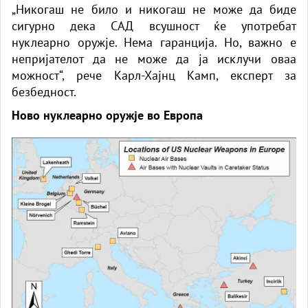
„Никогаш не било и никогаш не може да биде
сигурно дека САД всушност ќе употребат
нуклеарно оружје. Нема гаранција. Но, важно е
непријателот да не може да ја исклучи оваа
можност“, рече Карл-Хајнц Камп, експерт за
безбедност.
Ново нуклеарно оружје во Европа