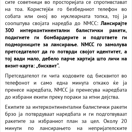
сите советници во просторијата се спротивстават
на тоа. Користејќи го безбедниот телефон во
собата или оној во нуклеарната топка, тој ја
соопштува својата наредба до NMCC:
Лансирајте
300 интерконтинентални балистички ракети,
подигнете ги бомбардерите и подгответе ги
подморниците за лансирање. NMCC го замолува
претседателот да го потврди својот идентитет, а
тој вади мало, дебело парче хартија што личи на
визит-карта: „бисквит“.
Претседателот ги чита кодовите од бисквитот во
телефонот и само една минута откако ќе ја
пренесе наредбата, NMCC ја пренесува наредбата
до избрани екипи преку пораки за итни дејства.
Екипите за интерконтинентални балистички ракети
брзо ја потврдуваат наредбата и ги подготвуваат
ракетите за избраниот план за цел. Околу 20
минути по лансирањето на непријателските