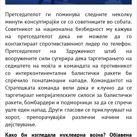
Претседателот ги поминува следните неколку
минути консултирајќи се со советниците во собата.
Советникот за национална безбедност му кажува
на претседателот дека не можеле да го
контактираат спротивставениот лидер по телефон.
Претседателот на Здружениот штаб на
вооружените сили сугерира дека таргетирањето на
седиштето на моќта и командата на противникот
со интерконтинентални балистички ракети би
спречило понатамошни напади. Командантот на
Стратешката команда вели дека е клучно да се
таргетираат непријателските силоси за балистички
ракети, бомбардери и подморници за да се спречи
уште еден напад. Други гласови се приклучуваат на
хорот, препорачувајќи различни начини на
дејствување.
Како би изгледала нуклеарна војна? Објавена