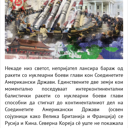
Некаде низ светот, непријател лансира бараж од
ракети со нуклеарни боеви глави кон Соединетите
Американски Држави. Единствените две земји кои
моментално поседуваат интерконтинентални
балистички ракети со нуклеарни боеви глави
способни да стигнат до континенталниот дел на
Соединетите Американски Држави (освен
сојузници како Велика Британија и Франција) се
Русија и Кина. Северна Кореја сè уште не покажала