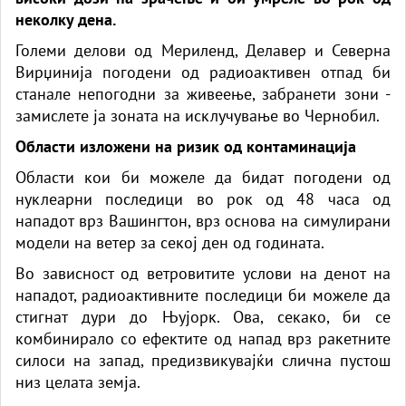
неколку дена.
Големи делови од Мериленд, Делавер и Северна
Вирџинија погодени од радиоактивен отпад би
станале непогодни за живеење, забранети зони -
замислете ја зоната на исклучување во Чернобил.
Области изложени на ризик од контаминација
Области кои би можеле да бидат погодени од
нуклеарни последици во рок од 48 часа од
нападот врз Вашингтон, врз основа на симулирани
модели на ветер за секој ден од годината.
Во зависност од ветровитите услови на денот на
нападот, радиоактивните последици би можеле да
стигнат дури до Њујорк. Ова, секако, би се
комбинирало со ефектите од напад врз ракетните
силоси на запад, предизвикувајќи слична пустош
низ целата земја.