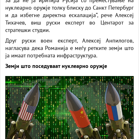
за да не ја иритира Русија со преместување на
нуклеарно оружје толку блиску до Санкт Петербург
и да избегне директна ескалација“, рече Алексеј
Тихачев, виш руски експерт во Центарот за
стратешки студии.
Друг руски воен експерт, Алексеј Анпилогов,
нагласува дека Романија е меѓу ретките земји што
ја имаат потребната инфраструктура.
Земји што поседуваат нуклеарно оружје