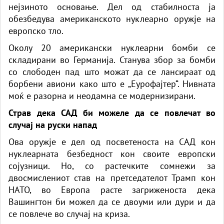
нејзиното основање. Дел од стабилноста ја
обезбедува американското нуклеарно оружје на
европско тло.
Околу 20 американски нуклеарни бомби се
складирани во Германија. Станува збор за бомби
со слободен пад што можат да се лансираат од
борбени авиони како што е „Еурофајтер“. Нивната
моќ е разорна и неодамна се модернизирани.
Страв дека САД би можеле да се повлечат во
случај на руски напад
Ова оружје е дел од посветеноста на САД кон
нуклеарната безбедност кон своите европски
сојузници. Но, со растечките сомнежи за
двосмислениот став на претседателот Трамп кон
НАТО, во Европа расте загриженоста дека
Вашингтон би можел да се двоуми или дури и да
се повлече во случај на криза.