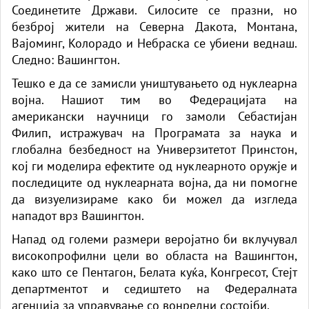
Соединетите Држави. Силосите се празни, но
безброј жители на Северна Дакота, Монтана,
Вајоминг, Колорадо и Небраска се убиени веднаш.
Следно: Вашингтон.
Тешко е да се замисли уништувањето од нуклеарна
војна. Нашиот тим во Федерацијата на
американски научници го замоли Себастијан
Филип, истражувач на Програмата за наука и
глобална безбедност на Универзитетот Принстон,
кој ги моделира ефектите од нуклеарното оружје и
последиците од нуклеарната војна, да ни помогне
да визуелизираме како би можел да изгледа
нападот врз Вашингтон.
Напад од големи размери веројатно би вклучувал
високопрофилни цели во областа на Вашингтон,
како што се Пентагон, Белата куќа, Конгресот, Стејт
департментот и седиштето на Федералната
агенција за управување со вонредни состојби.