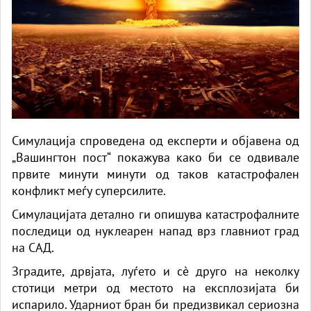
Симулација спроведена од експерти и објавена од
„Вашингтон пост“ покажува како би се одвивале
првите минути минути од таков катастрофален
конфликт меѓу суперсилите.
Симулацијата детално ги опишува катастрофалните
последици од нуклеарен напад врз главниот град
на САД.
Зградите, дрвјата, луѓето и сè друго на неколку
стотици метри од местото на експлозијата би
испарило. Ударниот бран би предизвикал сериозна