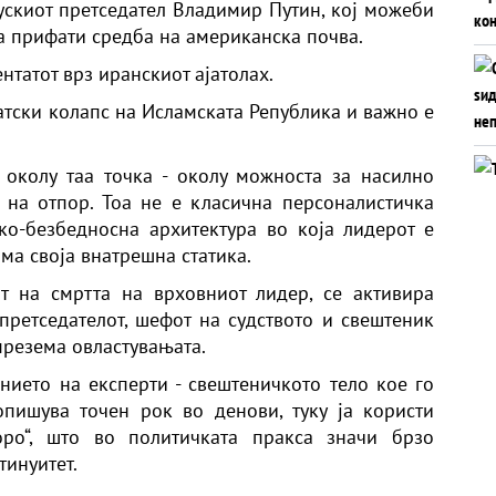
рускиот претседател Владимир Путин, кој можеби
а прифати средба на американска почва.
ентатот врз иранскиот ајатолах.
атски колапс на Исламската Република и важно е
 околу таа точка - околу можноста за насилно
 на отпор. Тоа не е класична персоналистичка
ско-безбедносна архитектура во која лидерот е
ма своја внатрешна статика.
т на смртта на врховниот лидер, се активира
претседателот, шефот на судството и свештеник
презема овластувањата.
нието на експерти - свештеничкото тело кое го
опишува точен рок во денови, туку ја користи
ро“, што во политичката пракса значи брзо
тинуитет.