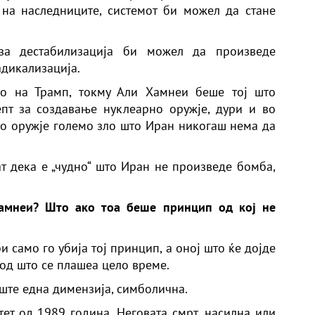
 на наследниците, системот би можел да стане
за дестабилизација би можел да произведе
адикализација.
ло на Трамп, токму Али Хамнеи беше тој што
пт за создавање нуклеарно оружје, дури и во
ото оружје големо зло што Иран никогаш нема да
ат дека е „чудно“ што Иран не произведе бомба,
амнеи? Што ако тоа беше принцип од кој не
и само го убија тој принцип, а оној што ќе дојде
од што се плашеа цело време.
уште една димензија, симболична.
ет од 1989 година. Неговата смрт, насилна или