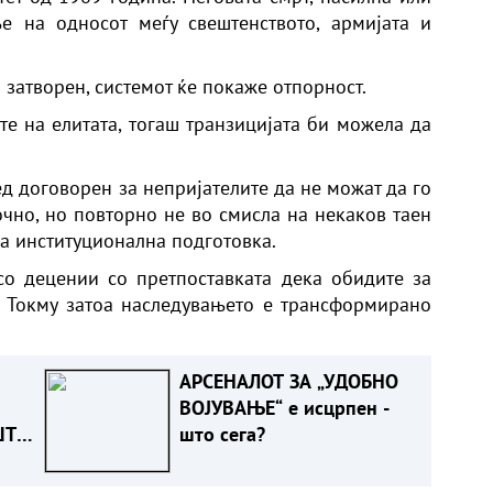
е на односот меѓу свештенството, армијата и
 затворен, системот ќе покаже отпорност.
те на елитата, тогаш транзицијата би можела да
д договорен за непријателите да не можат да го
очно, но повторно не во смисла на некаков таен
на институционална подготовка.
о децении со претпоставката дека обидите за
. Токму затоа наследувањето е трансформирано
АРСЕНАЛОТ ЗА „УДОБНО
ВОЈУВАЊЕ“ е исцрпен -
ШТО
што сега?
Т