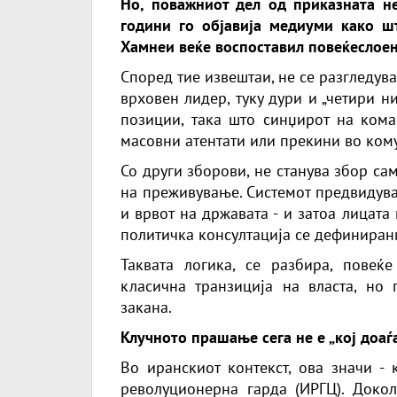
Но, поважниот дел од приказната не
години го објавија медиуми како шт
Хамнеи веќе воспоставил повеќеслоен 
Според тие извештаи, не се разгледув
врховен лидер, туку дури и „четири 
позиции, така што синџирот на кома
масовни атентати или прекини во ком
Со други зборови, не станува збор сам
на преживување. Системот предвидува
и врвот на државата - и затоа лицат
политичка консултација се дефиниран
Таквата логика, се разбира, повеќ
класична транзиција на власта, но 
закана.
Клучното прашање сега не е „кој доаѓа
Во иранскиот контекст, ова значи - 
револуционерна гарда (ИРГЦ). Доко