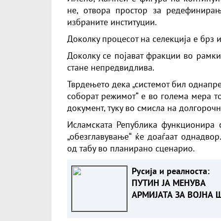
не, отвора простор за редефинирањ
избраните институции.
Доколку процесот на селекција е брз и
Доколку се појават фракции во рамки
стане непредвидлива.
Тврдењето дека „системот бил однапре
соборат режимот“ е во голема мера т
документ, туку во смисла на долгороч
Исламската Република функционира с
„обезглавување“ ќе доаѓаат однадвор
од табу во планирано сценарио.
Русија и реалноста:
ПУТИН ЈА МЕНУВА
АРМИЈАТА ЗА ВОЈНА 
ОСТАНУВА БЕЗ ФРОН