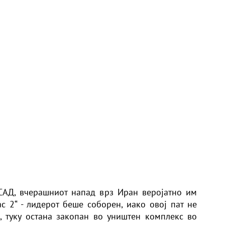
САД, вчерашниот напад врз Иран веројатно им
с 2“ - лидерот беше соборен, иако овој пат не
 туку остана закопан во уништен комплекс во