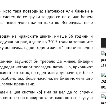
и исто така потврдија: ајатолахот Али Хамнеи е
т систем ќе се сруши заедно со него, или барем
а некој чуден начин како во Венецуела, не е
 водач на иранските шиити, имаше 86 години и
едувал од рак, а уште во 2015 година западните
у остануваат „две години живот“, што очигледно
амнеи всушност би требало да живее, бидејќи
 одредат неговиот последен датум. Но, врховниот
живот е краток, на еден или друг начин, и беше
, особено ако беше насилна, ќе биде момент што
д голем предизвик.
аден е цел систем кој има за цел да го спречи
о контекст на поширок хаос, како што се случува