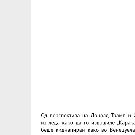
Од перспектива на Доналд Трамп и 
изгледа како да го извршиле „Карака
беше киднапиран како во Венецуела,