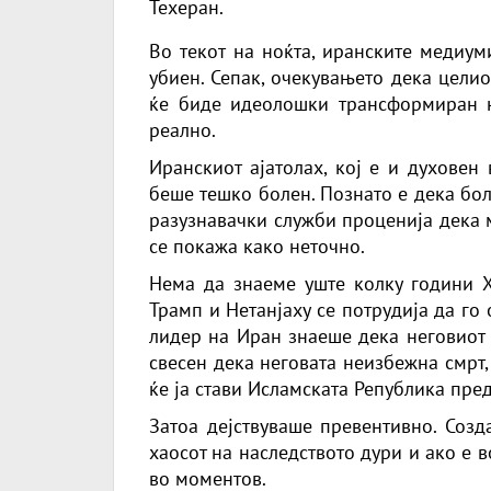
Техеран.
Во текот на ноќта, иранските медиум
убиен. Сепак, очекувањето дека целио
ќе биде идеолошки трансформиран н
реално.
Иранскиот ајатолах, кој е и духовен
беше тешко болен. Познато е дека бол
разузнавачки служби проценија дека м
се покажа како неточно.
Нема да знаеме уште колку години Х
Трамп и Нетанјаху се потрудија да го
лидер на Иран знаеше дека неговиот 
свесен дека неговата неизбежна смрт
ќе ја стави Исламската Република пре
Затоа дејствуваше превентивно. Созд
хаосот на наследството дури и ако е в
во моментов.