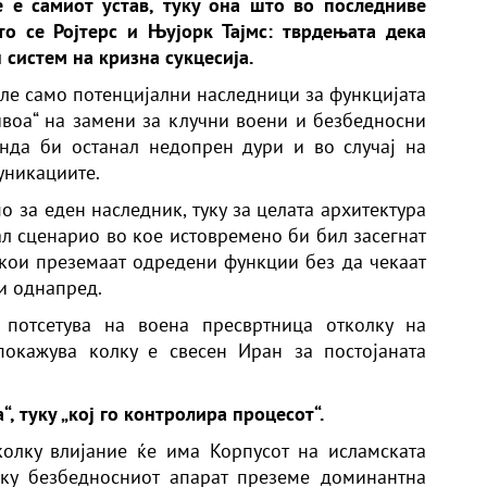
 е самиот устав, туку она што во последниве
о се Ројтерс и Њујорк Тајмс: тврдењата дека
систем на кризна сукцесија.
але само потенцијални наследници за функцијата
нивоа“ на замени за клучни воени и безбедносни
нда би останал недопрен дури и во случај на
уникациите.
о за еден наследник, туку за целата архитектура
л сценарио во кое истовремено би бил засегнат
а кои преземаат одредени функции без да чекаат
и однапред.
е потсетува на воена пресвртница отколку на
покажува колку е свесен Иран за постојаната
“, туку „кој го контролира процесот“.
колку влијание ќе има Корпусот на исламската
лку безбедносниот апарат преземе доминантна