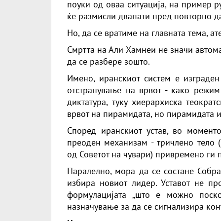
поуки од оваа ситуација, на пример 
ќе размисли двапати пред повторно д
Но, да се вратиме на главната тема, ат
Смртта на Али Хамнеи не значи автом
да се разбере зошто.
Имено, иранскиот систем е изграден
отстранување на врвот - како режим
диктатура, туку хиерархиска теократ
врвот на пирамидата, но пирамидата и
Според иранскиот устав, во моменто
преоден механизам - тричлено тело (
од Советот на чувари) привремено ги 
Паралелно, мора да се состане Собра
избира новиот лидер. Уставот не пр
формулацијата „што е можно поско
назначување за да се сигнализира кон