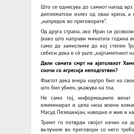
Што се однесува до самиот напад врз
дипломатски излез од оваа криза, а 
„напредок во преговорите“.
Од друга страна, ако Иран си дозволи
(како што направи минатата година в
само да замислиме до кој степен Тр
себеси дека е сè уште „најпаметниот на
Дали самата смрт на ајатолахот Хам
соочи со агресија неподготвен?
Фактот дека вчера наутро бил на сво
што бил убиен, укажува на тоа.
Не само тој, информациите велат 
елиминирал и цела низа воени коман
Масуд Пезешкијан, наводно е жив и на
Трамп го потврди својот начин на де
вклучиле во преговори со него треба