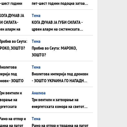
пет-шест години подоцна затоа
што НЕМААТ ВНУЦИ ДА ГИ
Tема
ЗАМЕНАТ
КОГА ДУНАВ ЈА ГУБИ СИЛАТА -
црвен аларм на системската
плоча од јужна Германија до
Tема
Црното Море...
Пробив во Сеута: МАРОКО,
ЗОШТО?
Tема
Виолетова империја под дронови
- ЗОШТО УКРАИНА ГО НАПАДНА
РУСКИОТ WILDBERRIES
Aнализа
Три вентили и затворање на
енергетската комора на светот:
Нападот во Суец најавува
Tема
глобален енергетски инфаркт?
Рамо на отпор и тврдина на патот