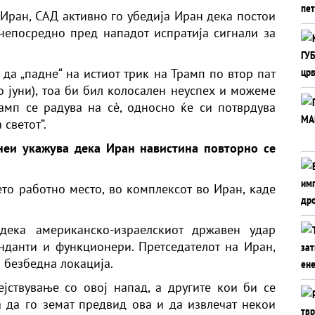
 Иран, САД активно го убедија Иран дека постои
непосредно пред нападот испратија сигнали за
 да „падне“ на истиот трик на Трамп по втор пат
о јуни), тоа би бил колосален неуспех и можеме
амп се радува на сè, односно ќе си потврдува
 светот“.
неи укажува дека Иран навистина повторно се
ето работно место, во комплексот во Иран, каде
дека американско-израелскиот државен удар
данти и функционери. Претседателот на Иран,
 безбедна локација.
јствување со овој напад, а другите кои би се
 да го земат предвид ова и да извлечат некои