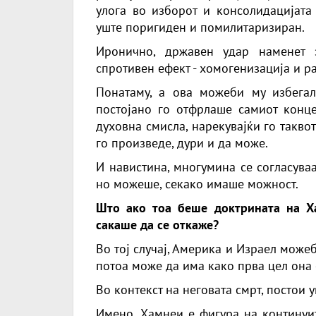
улога во изборот и консолидацијата
уште поригиден и помилитаризиран.
Иронично, државен удар наменет 
спротивен ефект - хомогенизација и р
Понатаму, а ова можеби му избега
постојано го отфрлаше самиот конце
духовна смисла, нарекувајќи го такв
го произведе, дури и да може.
И навистина, многумина се согласува
но можеше, секако имаше можност.
Што ако тоа беше доктрината на Х
сакаше да се откаже?
Во тој случај, Америка и Израел можеб
потоа може да има како прва цел она 
Во контекст на неговата смрт, постои 
Имено, Хамнеи е фигура на континуит