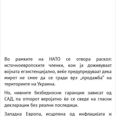
Во рамките на НАТО се отвора раскол:
источноевропските членки, кои ја доживуваат
војната егзистенцијално, веќе предупредуваат дека
мирот не смее да се гради врз „продажба“ на
териториите на Украина.
Но, нивните безбедносни гаранции зависат од
САД, па отпорот веројатно ќе се сведе на гласни
декларации без реални последици.
Западна Европа, исцрпена од инфлацијата и