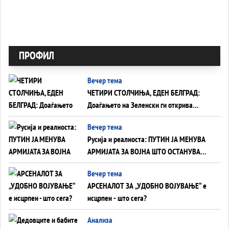
ПРОФИЛ
Вечер тема
ЧЕТИРИ СТОЛЧИЊА, ЕДЕН БЕЛГРАД:
Доаѓањето на Зеленски ги открива
тајните на политиката на балансирање
Вечер тема
на Вучиќ
Русија и реалноста: ПУТИН ЈА МЕНУВА
АРМИЈАТА ЗА ВОЈНА ШТО ОСТАНУВА
БЕЗ ФРОНТ
Вечер тема
АРСЕНАЛОТ ЗА „УДОБНО ВОЈУВАЊЕ“ е
исцрпен - што сега?
Анализа