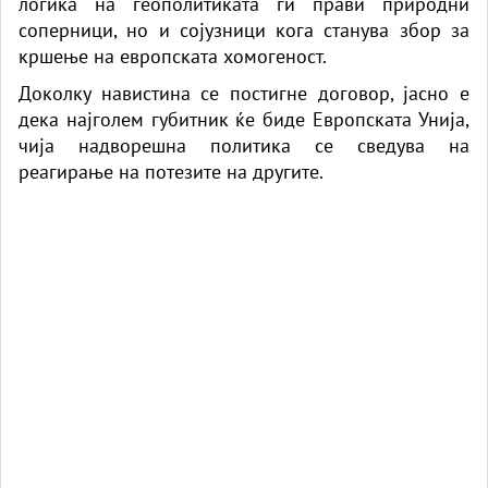
логика на геополитиката ги прави природни
соперници, но и сојузници кога станува збор за
кршење на европската хомогеност.
Доколку навистина се постигне договор, јасно е
дека најголем губитник ќе биде Европската Унија,
чија надворешна политика се сведува на
реагирање на потезите на другите.