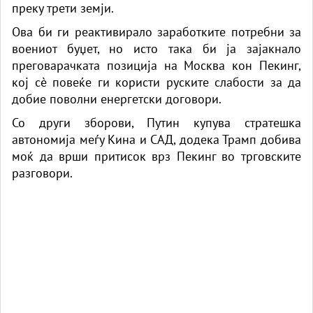
преку трети земји.
Ова би ги реактивирало заработките потребни за
воениот буџет, но исто така би ја зајакнало
преговарачката позиција на Москва кон Пекинг,
кој сè повеќе ги користи руските слабости за да
добие поволни енергетски договори.
Со други зборови, Путин купува стратешка
автономија меѓу Кина и САД, додека Трамп добива
моќ да врши притисок врз Пекинг во трговските
разговори.