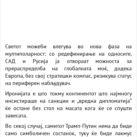
Светот можеби влегува во нова фаза на
мултиполарност: со редефинирање на односите,
САД и Русија ја отвораат можноста за
прераспределба на глобалната моќ, додека
Европа, без свој стратешки компас, ризикува статус
на периферен набљудувач.
Иронијата е што токму континентот што најмногу
инсистираше на санкции и „вредна дипломатија“
ќе остане без стол на масата кога ќе се спушти
завесата.
Во секој случај, самитот Трамп-Путин нема да биде
само симболичен состанок, туку ќе биде лакмус