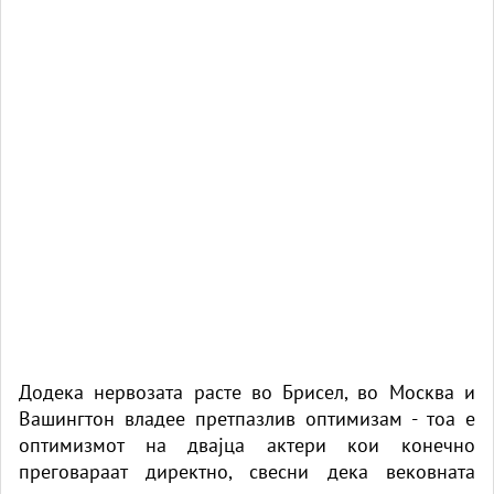
Додека нервозата расте во Брисел, во Москва и
Вашингтон владее претпазлив оптимизам - тоа е
оптимизмот на двајца актери кои конечно
преговараат директно, свесни дека вековната