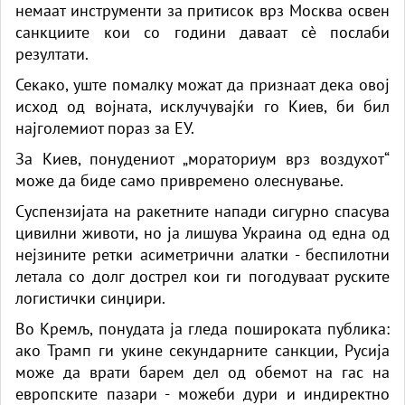
немаат инструменти за притисок врз Москва освен
санкциите кои со години даваат сè послаби
резултати.
Секако, уште помалку можат да признаат дека овој
исход од војната, исклучувајќи го Киев, би бил
најголемиот пораз за ЕУ.
За Киев, понудениот „мораториум врз воздухот“
може да биде само привремено олеснување.
Суспензијата на ракетните напади сигурно спасува
цивилни животи, но ја лишува Украина од една од
нејзините ретки асиметрични алатки - беспилотни
летала со долг дострел кои ги погодуваат руските
логистички синџири.
Во Кремљ, понудата ја гледа пошироката публика:
ако Трамп ги укине секундарните санкции, Русија
може да врати барем дел од обемот на гас на
европските пазари - можеби дури и индиректно