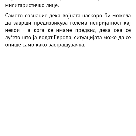
милитаристичко лице.
Самото сознание дека војната наскоро би можела
да заврши предизвикува голема непријатност кај
некои - а кога ќе имаме предвид дека ова се
луѓето што ја водат Европа, ситуацијата може да се
опише само како застрашувачка.