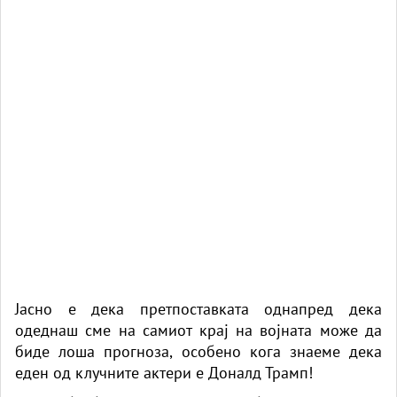
Јасно е дека претпоставката однапред дека
одеднаш сме на самиот крај на војната може да
биде лоша прогноза, особено кога знаеме дека
еден од клучните актери е Доналд Трамп!