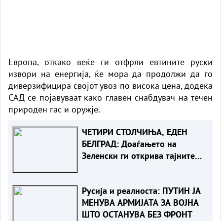
Европа, откако веќе ги отфрли евтините руски
извори на енергија, ќе мора да продолжи да го
диверзифицира својот увоз по висока цена, додека
САД се појавуваат како главен снабдувач на течен
природен гас и оружје.
ЧЕТИРИ СТОЛЧИЊА, ЕДЕН
БЕЛГРАД: Доаѓањето на
Зеленски ги открива тајните
на политиката на
балансирање на Вучиќ
Русија и реалноста: ПУТИН ЈА
МЕНУВА АРМИЈАТА ЗА ВОЈНА
ШТО ОСТАНУВА БЕЗ ФРОНТ