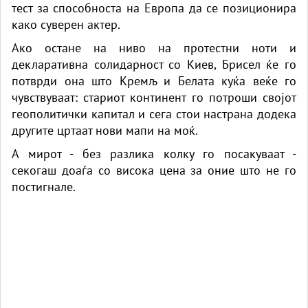
тест за способноста на Европа да се позиционира
како суверен актер.
Ако остане на ниво на протестни ноти и
декларативна солидарност со Киев, Брисел ќе го
потврди она што Кремљ и Белата куќа веќе го
чувствуваат: стариот континент го потроши својот
геополитички капитал и сега стои настрана додека
другите цртаат нови мапи на моќ.
А мирот - без разлика колку го посакуваат -
секогаш доаѓа со висока цена за оние што не го
постигнале.