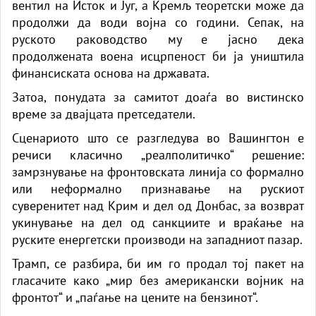
вентил на Исток и Југ, а Кремљ теоретски може да
продолжи да води војна со години. Сепак, на
руското раководство му е јасно дека
продолжената воена исцрпеност би ја уништила
финансиската основа на државата.
Затоа, понудата за самитот доаѓа во вистинско
време за двајцата претседатели.
Сценариото што се разгледува во Вашингтон е
речиси класично „реалполитичко“ решение:
замрзнување на фронтовската линија со формално
или неформално признавање на рускиот
суверенитет над Крим и дел од Донбас, за возврат
укинување на дел од санкциите и враќање на
руските енергетски производи на западниот пазар.
Трамп, се разбира, би им го продал тој пакет на
гласачите како „мир без американски војник на
фронтот“ и „паѓање на цените на бензинот“.