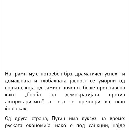
На Трамп му е потребен брз, драматичен успех - и
домашната и глобалната јавност се уморни од
војната, која од самиот почеток беше претставена
како „борба на демократијата против
авторитаризмот“, а сега се претвори во скап
ќорсокак.
Од друга страна, Путин има луксуз на време:
руската економија, иако е под санкции, најде