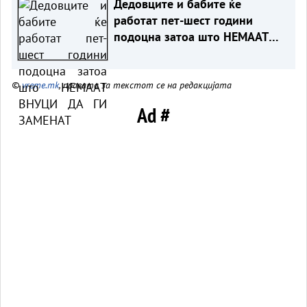
Дедовците и бабите ќе
работат пет-шест години
подоцна затоа што НЕМААТ
ВНУЦИ ДА ГИ ЗАМЕНАТ
©
vreme.mk
, правата за текстот се на редакцијата
Ad #