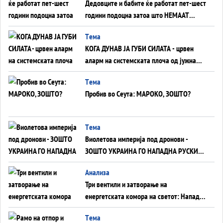
Дедовците и бабите ќе работат пет-шест
години подоцна затоа што НЕМААТ
ВНУЦИ ДА ГИ ЗАМЕНАТ
Tема
КОГА ДУНАВ ЈА ГУБИ СИЛАТА - црвен
аларм на системската плоча од јужна
Германија до Црното Море...
Tема
Пробив во Сеута: МАРОКО, ЗОШТО?
Tема
Виолетова империја под дронови -
ЗОШТО УКРАИНА ГО НАПАДНА РУСКИОТ
WILDBERRIES
Aнализа
Три вентили и затворање на
енергетската комора на светот: Нападот
во Суец најавува глобален енергетски
Tема
инфаркт?