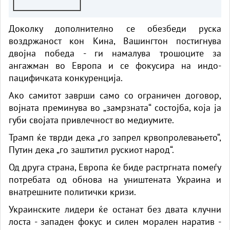
Доколку дополнително се обезбеди руска
воздржаност кон Кина, Вашингтон постигнува
двојна победа - ги намалува трошоците за
ангажман во Европа и се фокусира на индо-
пацифичката конкуренција.
Ако самитот заврши само со ограничен договор,
војната преминува во „замрзната“ состојба, која ја
губи својата привлечност во медиумите.
Трамп ќе тврди дека „го запрел крвопролевањето“,
Путин дека „го заштитил рускиот народ“.
Од друга страна, Европа ќе биде растргната помеѓу
потребата од обнова на уништената Украина и
внатрешните политички кризи.
Украинските лидери ќе останат без двата клучни
лоста - западен фокус и силен морален наратив -