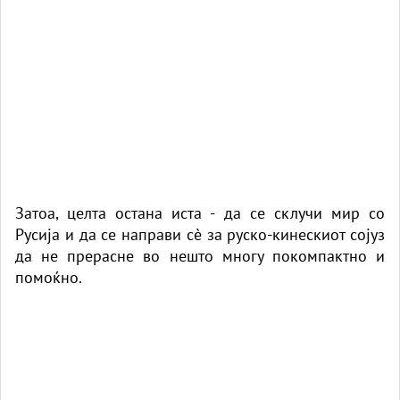
Затоа, целта остана иста - да се склучи мир со
Русија и да се направи сè за руско-кинескиот сојуз
да не прерасне во нешто многу покомпактно и
помоќно.