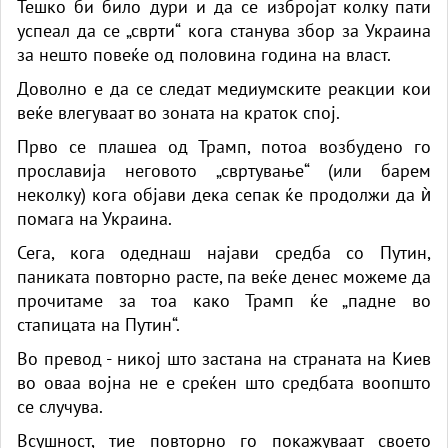
Тешко би било дури и да се избројат колку пати
успеал да се „сврти“ кога станува збор за Украина
за нешто повеќе од половина година на власт.
Доволно е да се следат медиумските реакции кои
веќе влегуваат во зоната на краток спој.
Прво се плашеа од Трамп, потоа возбудено го
прославија неговото „свртување“ (или барем
неколку) кога објави дека сепак ќе продолжи да ѝ
помага на Украина.
Сега, кога одеднаш најави средба со Путин,
паниката повторно расте, па веќе денес можеме да
прочитаме за тоа како Трамп ќе „падне во
стапицата на Путин“.
Во превод - никој што застана на страната на Киев
во оваа војна не е среќен што средбата воопшто
се случува.
Всушност, тие повторно го покажуваат своето