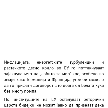
Инфлацијата, енергетските турбуленции и
растечкото десно крило во ЕУ го поттикнуваат
зајакнувањето на „лобито за мир“ кое, особено во
земји како Германија и Франција, утре би можело
да го прифати договорот што доаѓа од Белата куќа
без многу помпа.
Но, институциите на ЕУ остануваат реторички
цврсти бидејќи не можат јавно да признаат дека