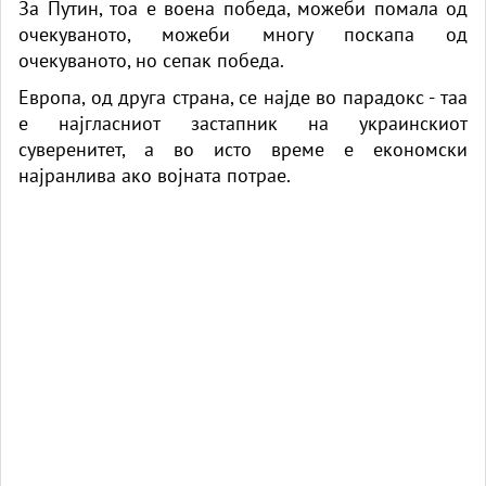
За Путин, тоа е воена победа, можеби помала од
очекуваното, можеби многу поскапа од
очекуваното, но сепак победа.
Европа, од друга страна, се најде во парадокс - таа
е најгласниот застапник на украинскиот
суверенитет, а во исто време е економски
најранлива ако војната потрае.