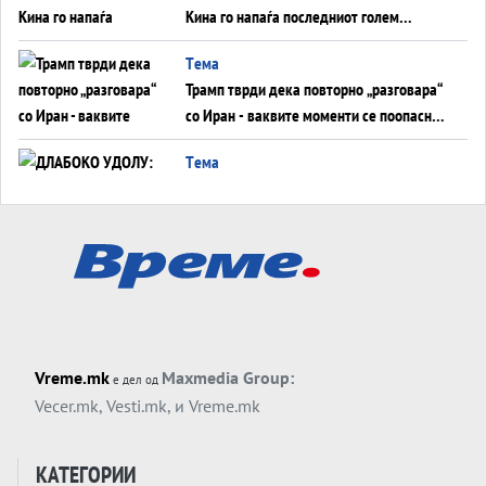
Кина го напаѓа последниот голем
монопол на Западот?
Tема
Трамп тврди дека повторно „разговара“
со Иран - ваквите моменти се поопасни
од отворените закани
Tема
ДЛАБОКО УДОЛУ: Сметководствените
трикови што го соборија ЕНРОН ги
применуваат гигантите за ВИ
Tема
АТОМСКО ДОМИНО НА БЛИСКИОТ
ИСТОК
Tема
Vreme.mk
Maxmedia Group:
е дел од
ОД ШАХЕД ДО СВЕТСКА ВОЈНА?
Vecer.mk
,
Vesti.mk
, и
Vreme.mk
Обвинувањето кон Русија го поврзува
Блискиот Исток со украинското бојно
Тема
поле?
КАТЕГОРИИ
Заборавете ги премиерите, ОВА СЕ