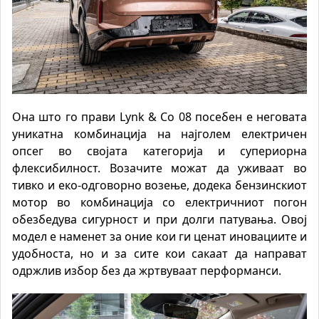
Она што го прави Lynk & Co 08 посебен е неговата
уникатна комбинација на најголем електричен
опсег во својата категорија и супериорна
флексибилност. Возачите можат да уживаат во
тивко и еко-одговорно возење, додека бензинскиот
мотор во комбинација со електричниот погон
обезбедува сигурност и при долги патувања. Овој
модел е наменет за оние кои ги ценат иновациите и
удобноста, но и за сите кои сакаат да направат
одржлив избор без да жртвуваат перформанси.