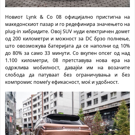
Новиот Lynk & Co 08 официјално пристигна на
македонскиот пазар и го редефинира значењето на
plug-in хибридите. Овој SUV нуди електричен домет
од 200 километри и можност за DC брзо полнење,
што овозможува батеријата да се наполни од 10%
до 80% за само 33 минути. Со вкупен опсег од над
1.100 километри, 08 претставува нова ера на
одржлива мобилност, давајќи им на возачите
слобода да патуваат без ограничувања и без
компромис помеѓу ефикасност, моќ и удобност.