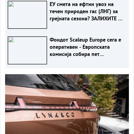
ЕУ смета на ефтин увоз на
течен природен гас (ЛНГ) за
грејната сезона? ЗАЛИХИТЕ СЕ
НАЈНИСКИ ВО ПОСЛЕДНИТЕ
20 ГОДИНИ
Фондот Scaleup Europe сега е
оперативен - Европската
комисија собира пет
милијарди евра за иноватори