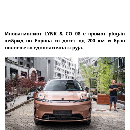
Иновативниот LYNK & CO 08 е првиот
plug-in
хибрид
во Европа со досег од 200 км и брзо
полнење со еднонасочна струја.