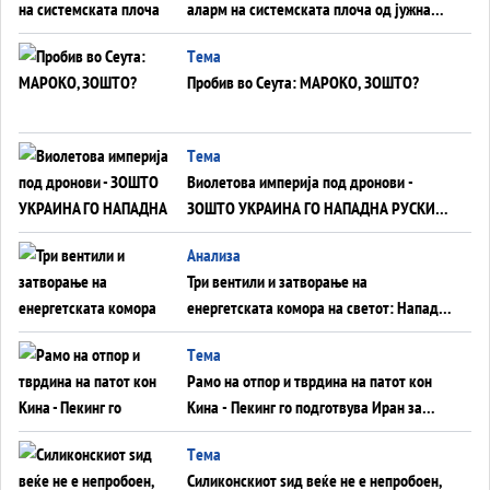
аларм на системската плоча од јужна
Германија до Црното Море...
Tема
Пробив во Сеута: МАРОКО, ЗОШТО?
Tема
Виолетова империја под дронови -
ЗОШТО УКРАИНА ГО НАПАДНА РУСКИОТ
WILDBERRIES
Aнализа
Три вентили и затворање на
енергетската комора на светот: Нападот
во Суец најавува глобален енергетски
Tема
инфаркт?
Рамо на отпор и тврдина на патот кон
Кина - Пекинг го подготвува Иран за
американска копнена инвазија
Tема
Силиконскиот ѕид веќе не е непробоен,