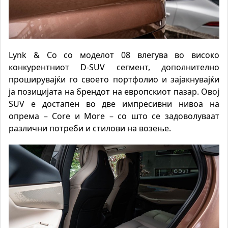
Lynk & Co со моделот 08 влегува во високо
конкурентниот D-SUV сегмент, дополнително
проширувајќи го своето портфолио и зајакнувајќи
ја позицијата на брендот на европскиот пазар. Овој
SUV е достапен во две импресивни нивоа на
опрема – Core и More – со што се задоволуваат
различни потреби и стилови на возење.