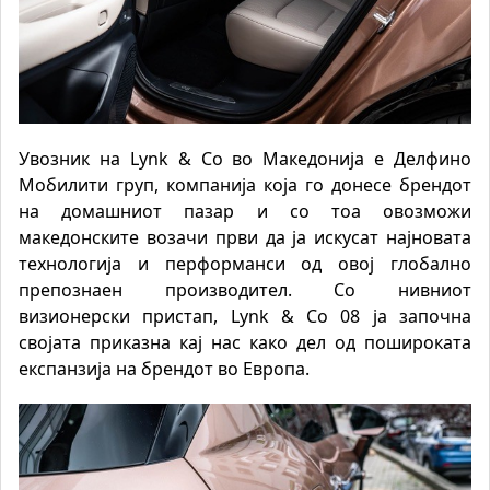
Увозник на Lynk & Co во Македонија е Делфино
Мобилити груп, компанија која го донесе брендот
на домашниот пазар и со тоа овозможи
македонските возачи први да ја искусат најновата
технологија и перформанси од овој глобално
препознаен производител. Со нивниот
визионерски пристап, Lynk & Co 08 ја започна
својата приказна кај нас како дел од пошироката
експанзија на брендот во Европа.