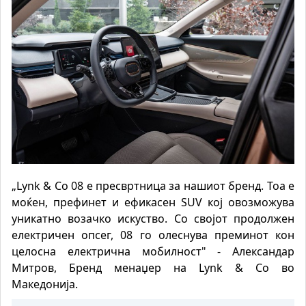
„Lynk & Co 08 е пресвртница за нашиот бренд. Тоа е
моќен, префинет и ефикасен SUV кој овозможува
уникатно возачко искуство. Со својот продолжен
електричен опсег, 08 го олеснува преминот кон
целосна електрична мобилност" - Александар
Митров, Бренд менаџер на Lynk & Co во
Македонија.