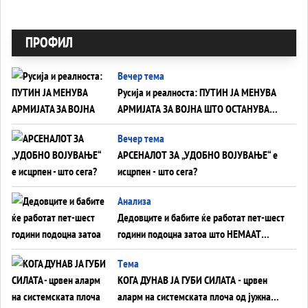
ПРОФИЛ
Вечер тема
Русија и реалноста: ПУТИН ЈА МЕНУВА
АРМИЈАТА ЗА ВОЈНА ШТО ОСТАНУВА
БЕЗ ФРОНТ
Вечер тема
АРСЕНАЛОТ ЗА „УДОБНО ВОЈУВАЊЕ“ е
исцрпен - што сега?
Анализа
Дедовците и бабите ќе работат пет-шест
години подоцна затоа што НЕМААТ
ВНУЦИ ДА ГИ ЗАМЕНАТ
Tема
КОГА ДУНАВ ЈА ГУБИ СИЛАТА - црвен
аларм на системската плоча од јужна