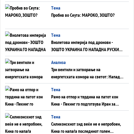
Германија до Црното Море...
Tема
Пробив во Сеута: МАРОКО, ЗОШТО?
Tема
Виолетова империја под дронови -
ЗОШТО УКРАИНА ГО НАПАДНА РУСКИОТ
WILDBERRIES
Aнализа
Три вентили и затворање на
енергетската комора на светот: Нападот
во Суец најавува глобален енергетски
Tема
инфаркт?
Рамо на отпор и тврдина на патот кон
Кина - Пекинг го подготвува Иран за
американска копнена инвазија
Tема
Силиконскиот ѕид веќе не е непробоен,
Кина го напаѓа последниот голем