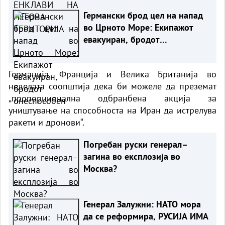
Германски брод цел на напад
во Црното Море: Екипажот
евакуиран, бродот
онеспособен
Германија, Франција и Велика Британија во
неделата соопштија дека би можеле да преземат
„пропорционална одбранбена акција за
уништување на способноста на Иран да истрелува
ракети и дронови“.
Погребан руски генерал–
загина во експлозија во
Москва?
Генерал Залужни: НАТО мора
да се реформира, РУСИЈА ИМА